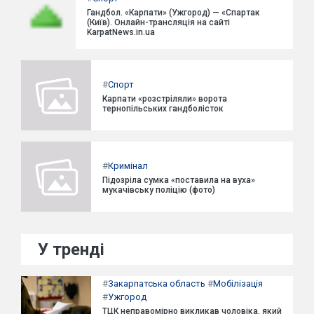
Гандбол. «Карпати» (Ужгород) — «Спартак
(Київ). Онлайн-трансляція на сайті
KarpatNews.in.ua
#
Спорт
Карпати «розстріляли» ворота
тернопільських гандболісток
#
Кримінал
Підозріла сумка «поставила на вуха»
мукачівську поліцію (фото)
У тренді
#
Закарпатська область
#
Мобілізація
#
Ужгород
ТЦК неправомірно викликав чоловіка, який