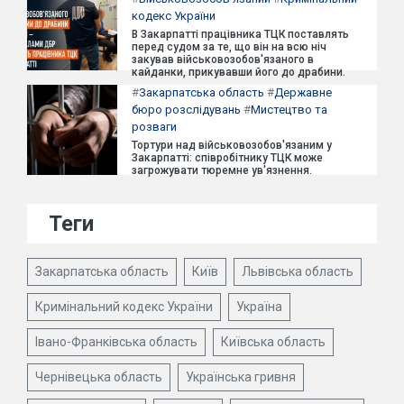
кодекс України
В Закарпатті працівника ТЦК поставлять
перед судом за те, що він на всю ніч
закував військовозобов'язаного в
кайданки, прикувавши його до драбини.
#
Закарпатська область
#
Державне
бюро розслідувань
#
Мистецтво та
розваги
Тортури над військовозобов'язаним у
Закарпатті: співробітнику ТЦК може
загрожувати тюремне ув'язнення.
Теги
Закарпатська область
Київ
Львівська область
Кримінальний кодекс України
Україна
Івано-Франківська область
Київська область
Чернівецька область
Українська гривня