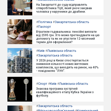
На Закарпатті до суду відправлять
співробітника ТЦК, який уночі закував
чоловіка у наручники до драбини.
#
Політика
#
Закарпатська область
#
Паспорт
Втратили годувальника: пенсійні виплати
від 2595 грн. Хто може претендувати на цю
допомогу та як не упустити 12-місячний
термін для оформлення?
#
Київ
#
Львівська область
#
Закарпатська область
У 2026 році в Києві спостерігається
зниження кількості нових житлових
комплексів, що виходять на ринок, на 40%
- повідомляє "ЛУН".
#
Спорт
#
Київ
#
Львівська область
Знакова програма зустрічей
кваліфікаційного етапу Кубка України з
футболу.
#
Закарпатська область
#
Військовозобов'язаний
#
Кримінальний