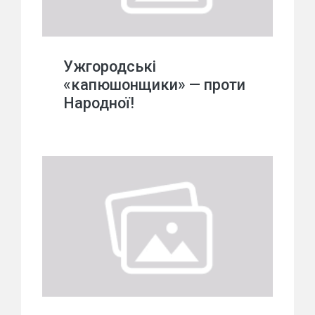
Ужгородські
«капюшонщики» — проти
Народної!