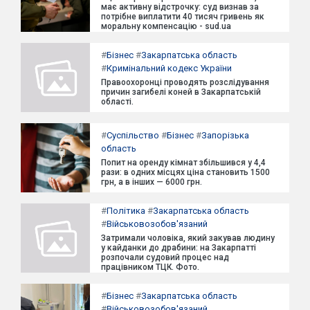
має активну відстрочку: суд визнав за
потрібне виплатити 40 тисяч гривень як
моральну компенсацію - sud.ua
#
Бізнес
#
Закарпатська область
#
Кримінальний кодекс України
Правоохоронці проводять розслідування
причин загибелі коней в Закарпатській
області.
#
Суспільство
#
Бізнес
#
Запорізька
область
Попит на оренду кімнат збільшився у 4,4
рази: в одних місцях ціна становить 1500
грн, а в інших — 6000 грн.
#
Політика
#
Закарпатська область
#
Військовозобов'язаний
Затримали чоловіка, який закував людину
у кайданки до драбини: на Закарпатті
розпочали судовий процес над
працівником ТЦК. Фото.
#
Бізнес
#
Закарпатська область
#
Військовозобов'язаний