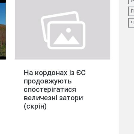
П
Ч
На кордонах із ЄС
продовжують
спостерігатися
величезні затори
(скрін)