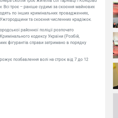
онера скоїли троє жителів сіл Тарнівці і Концово
. Всі троє – раніше судимі за скоєння майнових
оходять по інших кримінальних провадженнях,
 Ужгородщини та скоєння численних крадіжок.
родської районної поліції розпочато
 Кримінального кодексу України (Розбій,
мих фігурантів справи затримано в порядку
грожує позбавлення волі на строк від 7 до 12