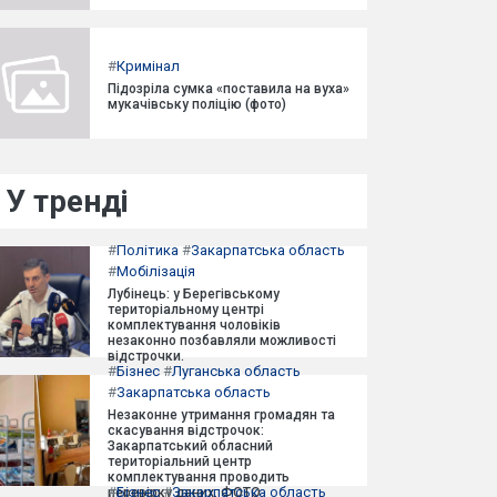
#
Кримінал
Підозріла сумка «поставила на вуха»
мукачівську поліцію (фото)
У тренді
#
Політика
#
Закарпатська область
#
Мобілізація
Лубінець: у Берегівському
територіальному центрі
комплектування чоловіків
незаконно позбавляли можливості
відстрочки.
#
Бізнес
#
Луганська область
#
Закарпатська область
Незаконне утримання громадян та
скасування відстрочок:
Закарпатський обласний
територіальний центр
комплектування проводить
#
Бізнес
#
Закарпатська область
перевірку даних. ФОТО