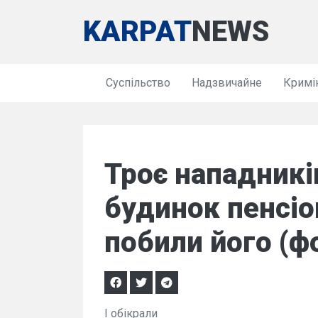
KARPAT
NEWS
Суспільство
Надзвичайне
Кримі
Троє нападникі
будинок пенсіо
побили його (ф
І обікрали