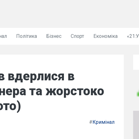
нал
Політика
Бізнес
Спорт
Економіка
«21:
в вдерлися в
нера та жорстоко
ото)
#
Кримінал