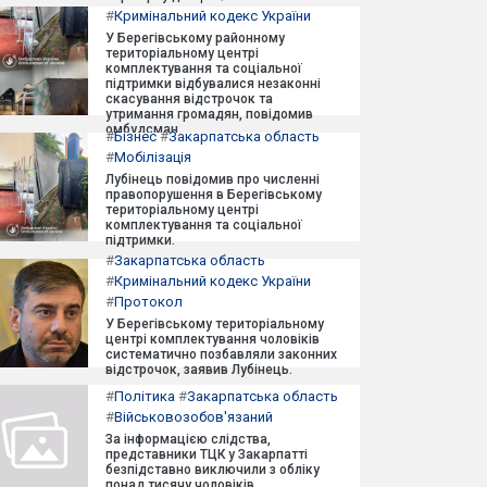
#
Кримінальний кодекс України
У Берегівському районному
територіальному центрі
комплектування та соціальної
підтримки відбувалися незаконні
скасування відстрочок та
утримання громадян, повідомив
омбудсман.
#
Бізнес
#
Закарпатська область
#
Мобілізація
Лубінець повідомив про численні
правопорушення в Берегівському
територіальному центрі
комплектування та соціальної
підтримки.
#
Закарпатська область
#
Кримінальний кодекс України
#
Протокол
У Берегівському територіальному
центрі комплектування чоловіків
систематично позбавляли законних
відстрочок, заявив Лубінець.
#
Політика
#
Закарпатська область
#
Військовозобов'язаний
За інформацією слідства,
представники ТЦК у Закарпатті
безпідставно виключили з обліку
понад тисячу чоловіків.