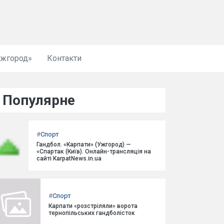
Ужгород»
Контакти
Популярне
#
Спорт
Гандбол. «Карпати» (Ужгород) —
«Спартак (Київ). Онлайн-трансляція на
сайті KarpatNews.in.ua
#
Спорт
Карпати «розстріляли» ворота
тернопільських гандболісток