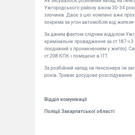
Як зясувалося, розбійний напад на пенсі
Ужгородського району віком 30-34 роки
злочинів. Двоє з цієї компанії вже пр
зокрема за угон автомобіля від жителя
За даним фактом слідчим відділом Ужго
кримінальне провадження за ст.187 ч.3
поєднаний з проникненням у житло). Са
ст.208 КПК і поміщено в ІТТ.
За розбійний напад на пенсіонера їм за
років. Триває досудове розслідування.
Відділ комунікації
Поліції Закарпатської області