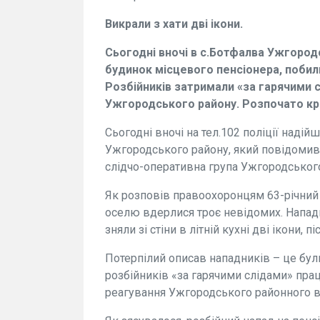
Викрали з хати дві ікони.
Сьогодні вночі в с.Ботфалва Ужгород
будинок місцевого пенсіонера, побили
Розбійників затримали «за гарячими с
Ужгородського району. Розпочато к
Сьогодні вночі на тел.102 поліції наді
Ужгородського району, який повідомив 
слідчо-оперативна група Ужгородського
Як розповів правоохоронцям 63-річний 
оселю вдерлися троє невідомих. Напад
зняли зі стіни в літній кухні дві ікони, п
Потерпілий описав нападників – це були
розбійників «за гарячими слідами» прац
реагування Ужгородського районного ві