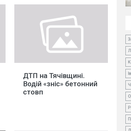
З
Л
К
І
ДТП на Тячівщині.
Водій «зніс» бетонний
Ч
стовп
О
Р
П
Д