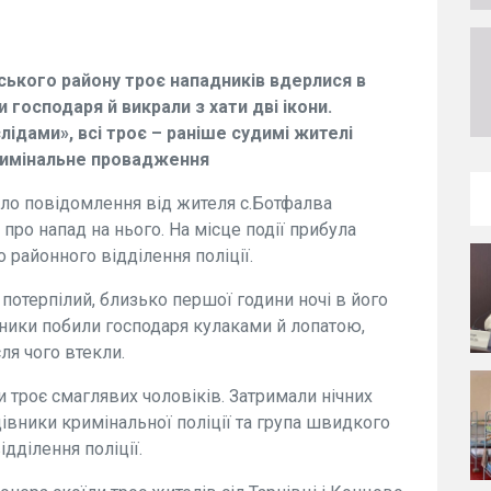
ського району троє нападників вдерлися в
 господаря й викрали з хати дві ікони.
лідами», всі троє – раніше судимі жителі
римінальне провадження
йшло повідомлення від жителя с.Ботфалва
про напад на нього. На місце події прибула
 районного відділення поліції.
потерпілий, близько першої години ночі в його
ники побили господаря кулаками й лопатою,
ісля чого втекли.
 троє смаглявих чоловіків. Затримали нічних
івники кримінальної поліції та група швидкого
дділення поліції.