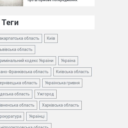
про штормове попередження.
Теги
акарпатська область
Київ
ьвівська область
римінальний кодекс України
Україна
вано-Франківська область
Київська область
ернівецька область
Українська гривня
деська область
Ужгород
івненська область
Харківська область
рокуратура
Українці
ніпропетровська область