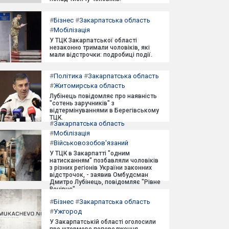
#
Бізнес
#
Закарпатська область
#
Мобілізація
У ТЦК Закарпатської області
незаконно тримали чоловіків, які
мали відстрочки: подробиці події.
#
Політика
#
Закарпатська область
#
Житомирська область
Лубінець повідомляє про наявність
"сотень заручників" з
відтермінуваннями в Берегівському
ТЦК.
#
Закарпатська область
#
Мобілізація
#
Військовозобов'язаний
У ТЦК в Закарпатті "одним
натисканням" позбавляли чоловіків
з різних регіонів України законних
відстрочок, - заявив Омбудсман
Дмитро Лубінець, повідомляє "Рівне
Вечірнє".
#
Бізнес
#
Закарпатська область
#
Ужгород
У Закарпатській області оголосили