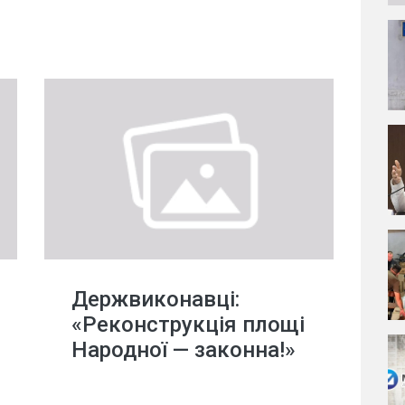
Держвиконавці:
«Реконструкція площі
Народної — законна!»