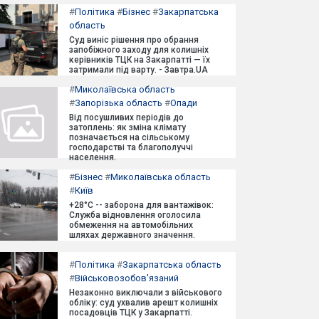
#
Політика
#
Бізнес
#
Закарпатська
область
Суд виніс рішення про обрання
запобіжного заходу для колишніх
керівників ТЦК на Закарпатті — їх
затримали під варту. - Завтра.UA
#
Миколаївська область
#
Запорізька область
#
Опади
Від посушливих періодів до
затоплень: як зміна клімату
позначається на сільському
господарстві та благополуччі
населення.
#
Бізнес
#
Миколаївська область
#
Київ
+28°C -- заборона для вантажівок:
Служба відновлення оголосила
обмеження на автомобільних
шляхах державного значення.
#
Політика
#
Закарпатська область
#
Військовозобов'язаний
Незаконно виключали з військового
обліку: суд ухвалив арешт колишніх
посадовців ТЦК у Закарпатті.