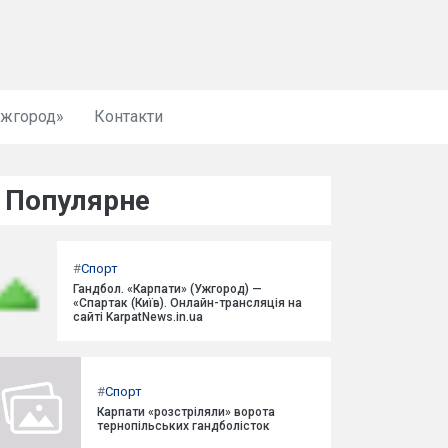
Ужгород»
Контакти
Популярне
#
Спорт
Гандбол. «Карпати» (Ужгород) —
«Спартак (Київ). Онлайн-трансляція на
сайті KarpatNews.in.ua
#
Спорт
Карпати «розстріляли» ворота
тернопільських гандболісток