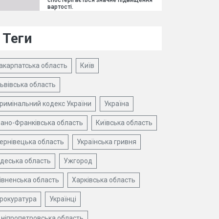
спостерігається значне підвищення
вартості.
Теги
акарпатська область
Київ
ьвівська область
римінальний кодекс України
Україна
вано-Франківська область
Київська область
ернівецька область
Українська гривня
деська область
Ужгород
івненська область
Харківська область
рокуратура
Українці
ніпропетровська область