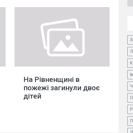
З
Л
К
І
На Рівненщині в
пожежі загинули двоє
Ч
дітей
О
Р
П
Д