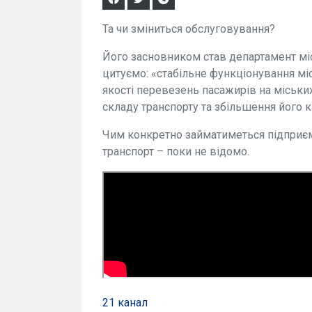
Та чи зміниться обслуговування?
Його засновником став департамент міс
цитуємо: «стабільне функціонування мі
якості перевезень пасажирів на міськи
складу транспорту та збільшення його кі
Чим конкретно займатиметься підприємс
транспорт – поки не відомо.
21 канал