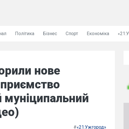
нал
Політика
Бізнес
Спорт
Економіка
«21:
орили нове
дприємство
 муніципальний
део)
#
«21:Ужгород»