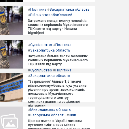
#
Політика
#
Закарпатська область
#
Військовозобов'язаний
Затримано понад тисячу чоловіків:
колишніх керівників Мукачівського
ТЦК взято під варту - Новини
bigmir)net
#
Суспільство
#
Політика
#
Закарпатська область
Затримано більше тисячі чоловіків:
колишніх керівників Мукачівського
ТЦК взяли під варту.
#
Суспільство
#
Політика
#
Закарпатська область
"Затримання" більше 1,5 тисячі
військовослужбовців: суд ухвалив
рішення про арешт двох колишніх
посадовців Мукачівського
територіального центру
комплектування та соціальної
підтримки.
#
Миколаївська область
#
Запорізька область
#
Київ
Ціни на житло в Україні зазнали
суттєвих змін: в яких містах