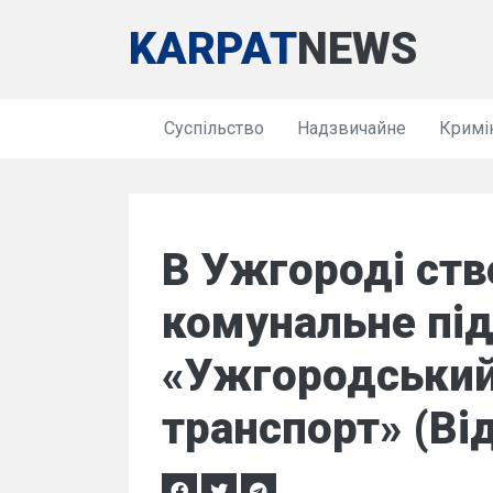
KARPAT
NEWS
Суспільство
Надзвичайне
Кримі
В Ужгороді ств
комунальне пі
«Ужгородський
транспорт» (Ві