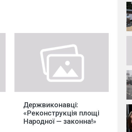
Держвиконавці:
«Реконструкція площі
Народної — законна!»