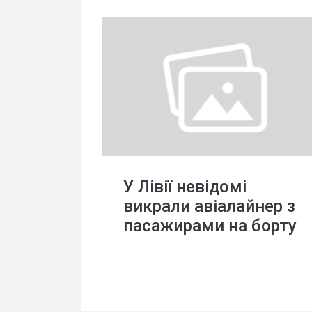
У Лівії невідомі
викрали авіалайнер з
пасажирами на борту