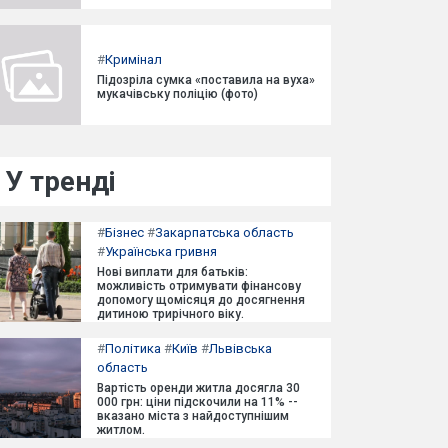
#
Кримінал
Підозріла сумка «поставила на вуха»
мукачівську поліцію (фото)
У тренді
#
Бізнес
#
Закарпатська область
#
Українська гривня
Нові виплати для батьків:
можливість отримувати фінансову
допомогу щомісяця до досягнення
дитиною трирічного віку.
#
Політика
#
Київ
#
Львівська
область
Вартість оренди житла досягла 30
000 грн: ціни підскочили на 11% --
вказано міста з найдоступнішим
житлом.