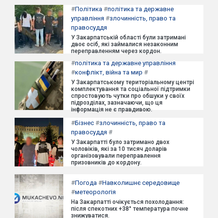
#
Політика
#
політика та державне
управління
#
злочинність, право та
правосуддя
У Закарпатській області були затримані
двоє осіб, які займалися незаконним
переправленням через кордон.
#
політика та державне управління
#
конфлікт, війна та мир
#
У Закарпатському територіальному центрі
комплектування та соціальної підтримки
спростовують чутки про обшуки у своїх
підрозділах, зазначаючи, що ця
інформація не є правдивою.
#
Бізнес
#
злочинність, право та
правосуддя
#
У Закарпатті було затримано двох
чоловіків, які за 10 тисяч доларів
організовували переправлення
призовників до кордону.
#
Погода
#
Навколишнє середовище
#
метеорологія
На Закарпатті очікується похолодання:
після спекотних +38° температура почне
знижуватися.