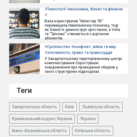
#
Технології
#
економіка, бізнес та фінанси
#
База користувачів "Київстар ТБ"
перевищила півмільйонну позначку, тоді
як Sweet.tv демонструє зростання, а Volia
та "Тріолан" стикаються з відтоком
абонентів.
#
Суспільство
#
конфлікт, війна та мир
#
злочинність, право та правосуддя
У Закарпатському територіальному центрі
комплектування спростували
повідомлення про проведення обшуків у
своїх структурних підрозділах.
Теги
Закарпатська область
Київ
Львівська область
Кримінальний кодекс України
Україна
Івано-Франківська область
Київська область