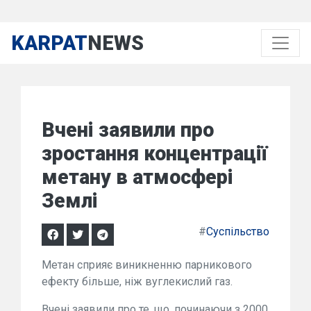
KARPAT
NEWS
Вчені заявили про
зростання концентрації
метану в атмосфері
Землі
#
Суспільство
Метан сприяє виникненню парникового
ефекту більше, ніж вуглекислий газ.
Вчені заявили про те, що, починаючи з 2000