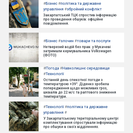
#
Бізнес
#
політика та державне
управління
#
збройний конфлікт
Закарпатський ТЦК спростив інформацію
про проведення обшуків: офіційне
повідомлення.
#
Бізнес
#
злочин
#
товари та послуги
Нетверезий водій без прав: у Мукачеві
затримали кермувальника Volkswagen
(ФОТО)
#
Погода
#
Навколишнє середовище
#
Технології
Останній день спекотної погоди з
температурою +39°: Діденко зробила
попередження щодо можливих гроз,
шквалів до 22 м/с та раптового зниження
температури.
#
Технології
#
політика та державне
управління
#
У Закарпатському територіальному центрі
комплектування спростували інформацію
про обшуки в своїх відділеннях.