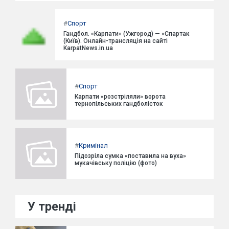
#
Спорт
Гандбол. «Карпати» (Ужгород) — «Спартак
(Київ). Онлайн-трансляція на сайті
KarpatNews.in.ua
#
Спорт
Карпати «розстріляли» ворота
тернопільських гандболісток
#
Кримінал
Підозріла сумка «поставила на вуха»
мукачівську поліцію (фото)
У тренді