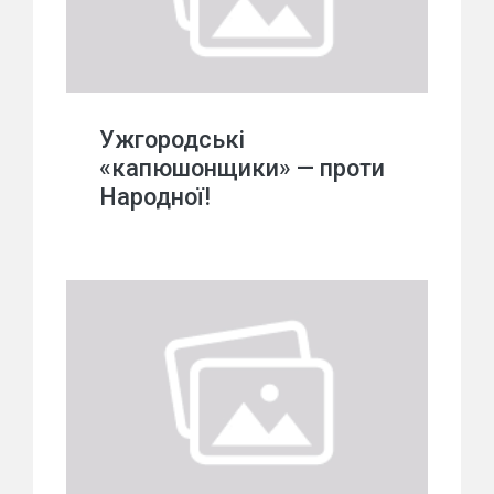
Ужгородські
«капюшонщики» — проти
Народної!