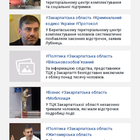
територіальному центрі комплектування
та соціальної підтримки.
#
Закарпатська область
#
Кримінальний
кодекс України
#
Протокол
У Берегівському територіальному центрі
комплектування чоловіків систематично
позбавляли законних відстрочок, заявив
Лубінець.
#
Політика
#
Закарпатська область
#
Військовозобов'язаний
За інформацією слідства, представники
ТЦК у Закарпатті безпідставно виключили
з обліку понад тисячу чоловіків.
#
Бізнес
#
Закарпатська область
#
Мобілізація
У ТЦК Закарпатської області незаконно
тримали чоловіків, які мали відстрочки:
подробиці події.
#
Політика
#
Закарпатська область
#
Житомирська область