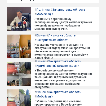
#
Політика
#
Закарпатська область
#
Мобілізація
Лубінець: у Берегівському
територіальному центрі комплектування
чоловіків незаконно позбавляли
можливості відстрочки.
#
Бізнес
#
Луганська область
#
Закарпатська область
Незаконне утримання громадян та
скасування відстрочок: Закарпатський
обласний територіальний центр
комплектування проводить перевірку
даних. ФОТО
#
Бізнес
#
Закарпатська область
#
Кримінальний кодекс України
У Берегівському районному
територіальному центрі комплектування
та соціальної підтримки відбувалися
незаконні скасування відстрочок та
утримання громадян, повідомив
омбудсман.
#
Бізнес
#
Закарпатська область
#
Мобілізація
Лубінець повідомив про численні
правопорушення в Берегівському