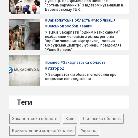
Лубінець повідомляє про наявність
"сотень заручників" з відтермінуваннями в
Берегівському ТЦК.
#
Закарпатська область
#
Мобілізація
#
Військовозобов'язаний
У ТЦК в Закарпатті "одним натисканням"
позбавляли чоловіків з різних регіонів
України законних відстрочок, - заявив
Омбудсман Дмитро Лубінець, повідомляє
"Рівне Вечірнє".
#
Бізнес
#
Закарпатська область
#
Ужгород
У Закарпатській області оголосили про
штормове попередження.
Теги
Закарпатська область
Київ
Львівська область
Кримінальний кодекс України
Україна