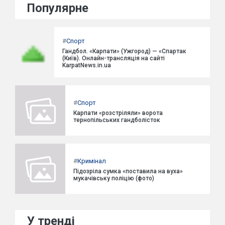
Популярне
#
Спорт
Гандбол. «Карпати» (Ужгород) — «Спартак
(Київ). Онлайн-трансляція на сайті
KarpatNews.in.ua
#
Спорт
Карпати «розстріляли» ворота
тернопільських гандболісток
#
Кримінал
Підозріла сумка «поставила на вуха»
мукачівську поліцію (фото)
У тренді