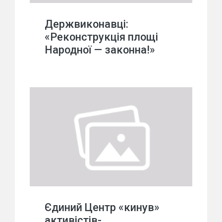
Держвиконавці:
«Реконструкція площі
Народної — законна!»
Єдиний Центр «кинув»
активістів-