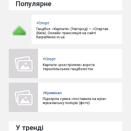
Популярне
#
Спорт
Гандбол. «Карпати» (Ужгород) — «Спартак
(Київ). Онлайн-трансляція на сайті
KarpatNews.in.ua
#
Спорт
Карпати «розстріляли» ворота
тернопільських гандболісток
#
Кримінал
Підозріла сумка «поставила на вуха»
мукачівську поліцію (фото)
У тренді