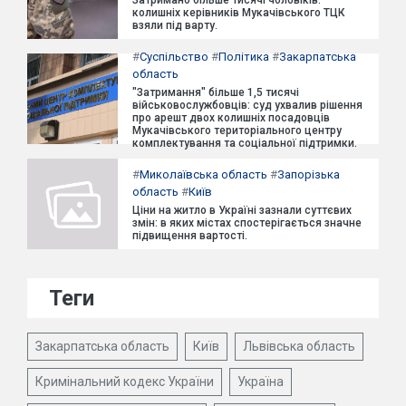
Затримано більше тисячі чоловіків:
колишніх керівників Мукачівського ТЦК
взяли під варту.
#
Суспільство
#
Політика
#
Закарпатська
область
"Затримання" більше 1,5 тисячі
військовослужбовців: суд ухвалив рішення
про арешт двох колишніх посадовців
Мукачівського територіального центру
комплектування та соціальної підтримки.
#
Миколаївська область
#
Запорізька
область
#
Київ
Ціни на житло в Україні зазнали суттєвих
змін: в яких містах спостерігається значне
підвищення вартості.
Теги
Закарпатська область
Київ
Львівська область
Кримінальний кодекс України
Україна