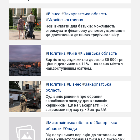
#
Бізнес
#
Закарпатська область
#
Українська гривня
Нові виплати для батьків: можливість
отримувати фінансову допомогу щомісяця
до досягнення дитиною трирічного віку.
#
Політика
#
Київ
#
Львівська область
Вартість оренди житла досягла 30 000 грн:
ціни підскочили на 11% -- вказано міста з
найдоступнішим житлом.
#
Політика
#
Бізнес
#
Закарпатська
область
Суд виніс рішення про обрання
запобіжного заходу для колишніх
керівників ТЦК на Закарпатті — їх
затримали під варту. - Завтра.UA
#
Миколаївська область
#
Запорізька
область
#
Опади
Від посушливих періодів до затоплень: як
зміна клімату позначається на сільському