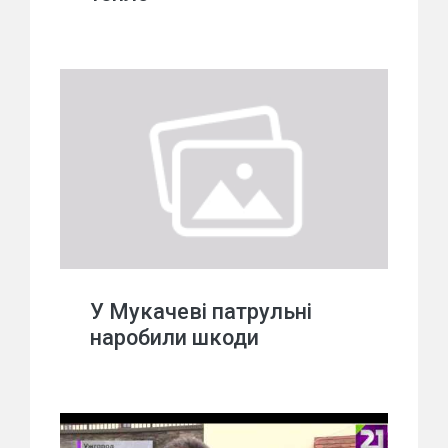
У Мукачеві патрульні
наробили шкоди