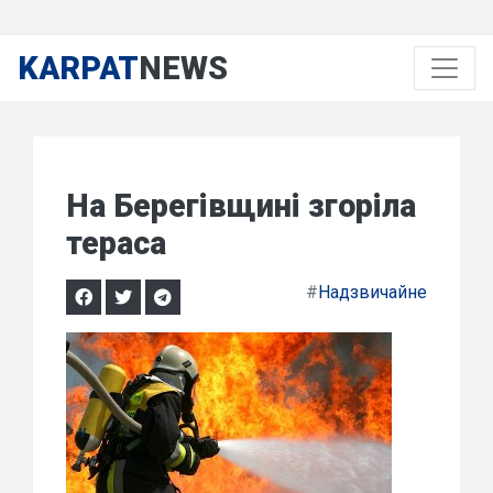
KARPAT
NEWS
На Берегівщині згоріла
тераса
#
Надзвичайне