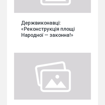
Держвиконавці:
«Реконструкція площі
Народної — законна!»