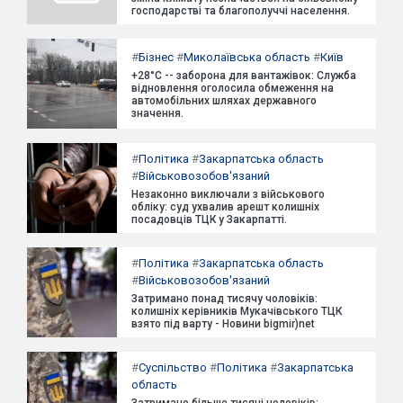
господарстві та благополуччі населення.
#
Бізнес
#
Миколаївська область
#
Київ
+28°C -- заборона для вантажівок: Служба
відновлення оголосила обмеження на
автомобільних шляхах державного
значення.
#
Політика
#
Закарпатська область
#
Військовозобов'язаний
Незаконно виключали з військового
обліку: суд ухвалив арешт колишніх
посадовців ТЦК у Закарпатті.
#
Політика
#
Закарпатська область
#
Військовозобов'язаний
Затримано понад тисячу чоловіків:
колишніх керівників Мукачівського ТЦК
взято під варту - Новини bigmir)net
#
Суспільство
#
Політика
#
Закарпатська
область