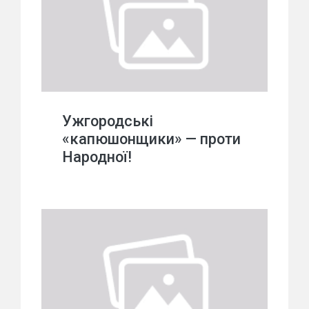
Ужгородські
«капюшонщики» — проти
Народної!