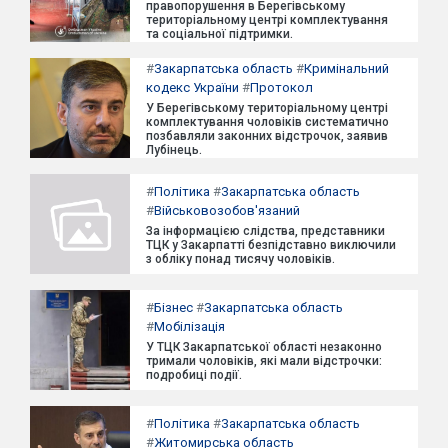
правопорушення в Берегівському
територіальному центрі комплектування
та соціальної підтримки.
#
Закарпатська область
#
Кримінальний
кодекс України
#
Протокол
У Берегівському територіальному центрі
комплектування чоловіків систематично
позбавляли законних відстрочок, заявив
Лубінець.
#
Політика
#
Закарпатська область
#
Військовозобов'язаний
За інформацією слідства, представники
ТЦК у Закарпатті безпідставно виключили
з обліку понад тисячу чоловіків.
#
Бізнес
#
Закарпатська область
#
Мобілізація
У ТЦК Закарпатської області незаконно
тримали чоловіків, які мали відстрочки:
подробиці події.
#
Політика
#
Закарпатська область
#
Житомирська область