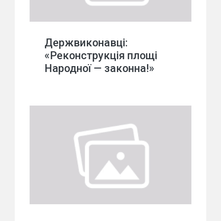
Держвиконавці:
«Реконструкція площі
Народної — законна!»