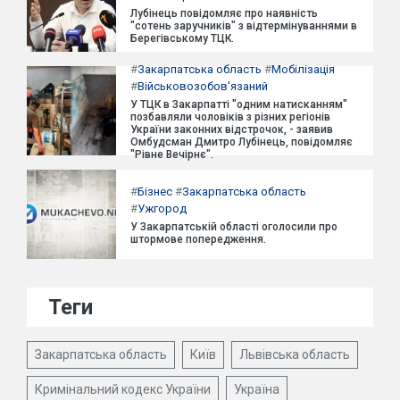
Лубінець повідомляє про наявність
"сотень заручників" з відтермінуваннями в
Берегівському ТЦК.
#
Закарпатська область
#
Мобілізація
#
Військовозобов'язаний
У ТЦК в Закарпатті "одним натисканням"
позбавляли чоловіків з різних регіонів
України законних відстрочок, - заявив
Омбудсман Дмитро Лубінець, повідомляє
"Рівне Вечірнє".
#
Бізнес
#
Закарпатська область
#
Ужгород
У Закарпатській області оголосили про
штормове попередження.
Теги
Закарпатська область
Київ
Львівська область
Кримінальний кодекс України
Україна