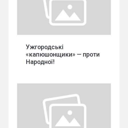
Ужгородські
«капюшонщики» — проти
Народної!