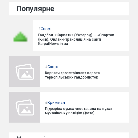
Популярне
#
Спорт
Гандбол. «Карпати» (Ужгород) — «Спартак
(Київ). Онлайн-трансляція на сайті
KarpatNews.in.ua
#
Спорт
Карпати «розстріляли» ворота
тернопільських гандболісток
#
Кримінал
Підозріла сумка «поставила на вуха»
мукачівську поліцію (фото)