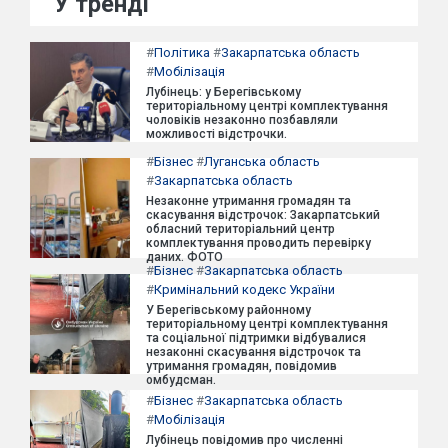
У тренді
#
Політика
#
Закарпатська область
#
Мобілізація
Лубінець: у Берегівському
територіальному центрі комплектування
чоловіків незаконно позбавляли
можливості відстрочки.
#
Бізнес
#
Луганська область
#
Закарпатська область
Незаконне утримання громадян та
скасування відстрочок: Закарпатський
обласний територіальний центр
комплектування проводить перевірку
даних. ФОТО
#
Бізнес
#
Закарпатська область
#
Кримінальний кодекс України
У Берегівському районному
територіальному центрі комплектування
та соціальної підтримки відбувалися
незаконні скасування відстрочок та
утримання громадян, повідомив
омбудсман.
#
Бізнес
#
Закарпатська область
#
Мобілізація
Лубінець повідомив про численні