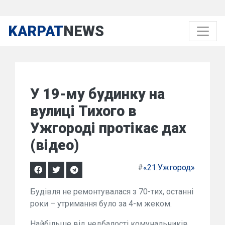
KARPAT
NEWS
У 19-му будинку на
вулиці Тихого в
Ужгороді протікає дах
(відео)
#
«21:Ужгород»
Будівля не ремонтувалася з 70-тих, останні
роки – утримання було за 4-м жеком.
Найбільше від недбалості комунальників