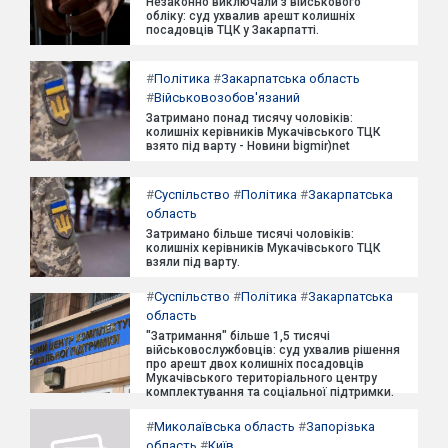
Незаконно виключали з військового
обліку: суд ухвалив арешт колишніх
посадовців ТЦК у Закарпатті.
#
Політика
#
Закарпатська область
#
Військовозобов'язаний
Затримано понад тисячу чоловіків:
колишніх керівників Мукачівського ТЦК
взято під варту - Новини bigmir)net
#
Суспільство
#
Політика
#
Закарпатська
область
Затримано більше тисячі чоловіків:
колишніх керівників Мукачівського ТЦК
взяли під варту.
#
Суспільство
#
Політика
#
Закарпатська
область
"Затримання" більше 1,5 тисячі
військовослужбовців: суд ухвалив рішення
про арешт двох колишніх посадовців
Мукачівського територіального центру
комплектування та соціальної підтримки.
#
Миколаївська область
#
Запорізька
область
#
Київ