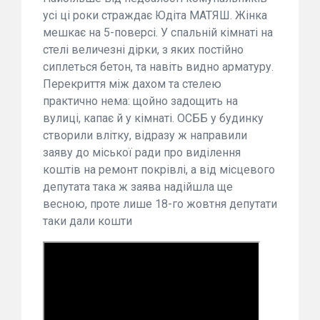
усі ці роки страждає Юдіта МАТЯШ. Жінка
мешкає на 5-поверсі. У спальній кімнаті на
стелі величезні дірки, з яких постійно
сиплеться бетон, та навіть видно арматуру.
Перекриття між дахом та стелею
практично нема: щойно задощить на
вулиці, капає й у кімнаті. ОСББ у будинку
створили влітку, відразу ж направили
заяву до міської ради про виділення
коштів на ремонт покрівлі, а від місцевого
депутата така ж заява надійшла ще
весною, проте лише 18-го жовтня депутати
таки дали кошти