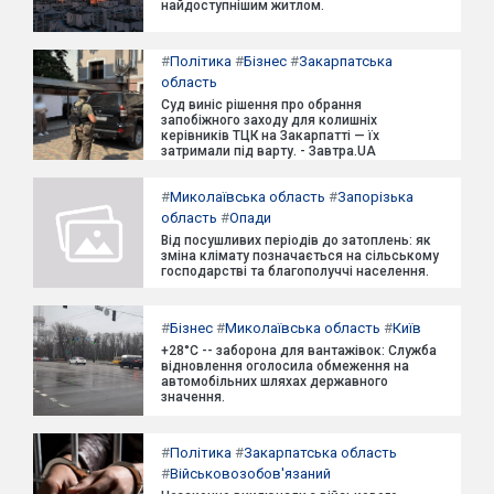
найдоступнішим житлом.
#
Політика
#
Бізнес
#
Закарпатська
область
Суд виніс рішення про обрання
запобіжного заходу для колишніх
керівників ТЦК на Закарпатті — їх
затримали під варту. - Завтра.UA
#
Миколаївська область
#
Запорізька
область
#
Опади
Від посушливих періодів до затоплень: як
зміна клімату позначається на сільському
господарстві та благополуччі населення.
#
Бізнес
#
Миколаївська область
#
Київ
+28°C -- заборона для вантажівок: Служба
відновлення оголосила обмеження на
автомобільних шляхах державного
значення.
#
Політика
#
Закарпатська область
#
Військовозобов'язаний