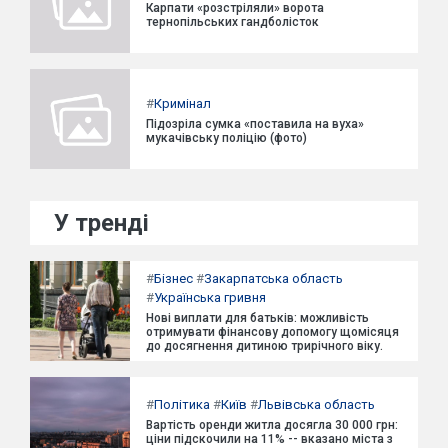
Карпати «розстріляли» ворота
тернопільських гандболісток
#
Кримінал
Підозріла сумка «поставила на вуха»
мукачівську поліцію (фото)
У тренді
#
Бізнес
#
Закарпатська область
#
Українська гривня
Нові виплати для батьків: можливість
отримувати фінансову допомогу щомісяця
до досягнення дитиною трирічного віку.
#
Політика
#
Київ
#
Львівська область
Вартість оренди житла досягла 30 000 грн:
ціни підскочили на 11% -- вказано міста з