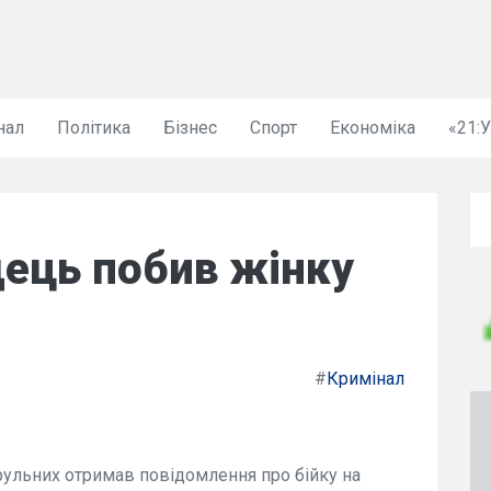
нал
Політика
Бізнес
Спорт
Економіка
«21:
дець побив жінку
#
Кримінал
рульних отримав повідомлення про бійку на