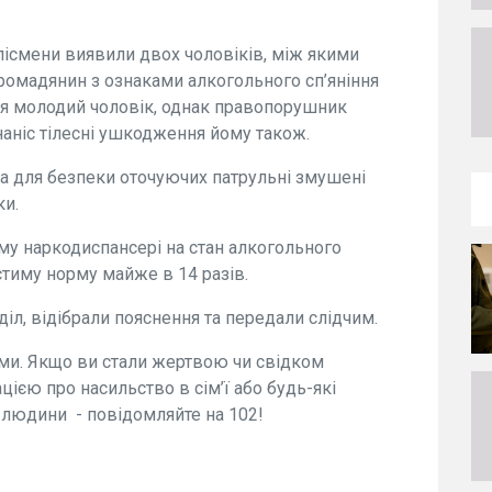
олісмени виявили двох чоловіків, між якими
 громадянин з ознаками алкогольного сп’яніння
ся молодий чоловік, однак правопорушник
аніс тілесні ушкодження йому також.
 для безпеки оточуючих патрульні змушені
ки.
му наркодиспансері на стан алкогольного
тиму норму майже в 14 разів.
л, відібрали пояснення та передали слідчим.
ми. Якщо ви стали жертвою чи свідком
ією про насильство в сім’ї або будь-які
я людини - повідомляйте на 102!