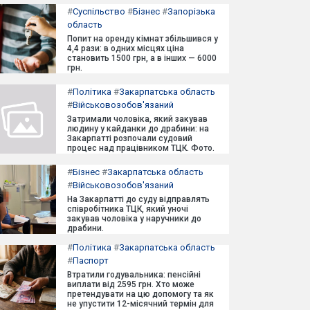
#
Суспільство
#
Бізнес
#
Запорізька
область
Попит на оренду кімнат збільшився у
4,4 рази: в одних місцях ціна
становить 1500 грн, а в інших — 6000
грн.
#
Політика
#
Закарпатська область
#
Військовозобов'язаний
Затримали чоловіка, який закував
людину у кайданки до драбини: на
Закарпатті розпочали судовий
процес над працівником ТЦК. Фото.
#
Бізнес
#
Закарпатська область
#
Військовозобов'язаний
На Закарпатті до суду відправлять
співробітника ТЦК, який уночі
закував чоловіка у наручники до
драбини.
#
Політика
#
Закарпатська область
#
Паспорт
Втратили годувальника: пенсійні
виплати від 2595 грн. Хто може
претендувати на цю допомогу та як
не упустити 12-місячний термін для