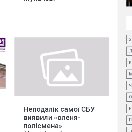
З
Л
К
І
Ч
О
Неподалік самої СБУ
Р
виявили «оленя-
П
полісмена»
Д