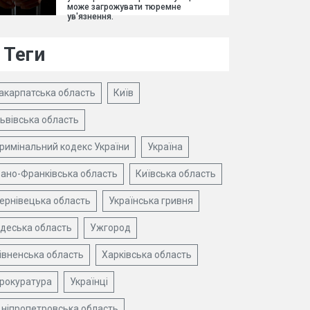
може загрожувати тюремне
ув'язнення.
Теги
акарпатська область
Київ
ьвівська область
римінальний кодекс України
Україна
вано-Франківська область
Київська область
ернівецька область
Українська гривня
деська область
Ужгород
івненська область
Харківська область
рокуратура
Українці
ніпропетровська область