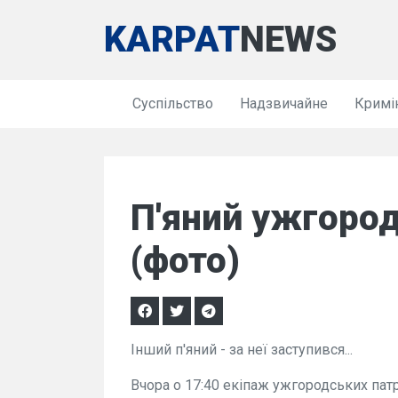
KARPAT
NEWS
Суспільство
Надзвичайне
Кримі
П'яний ужгоро
(фото)
Інший п'яний - за неї заступився...
Вчора о 17:40 екіпаж ужгородських пат