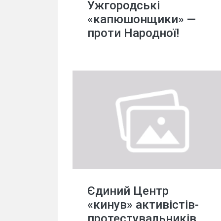
Ужгородські
«капюшонщики» —
проти Народної!
Єдиний Центр
«кинув» активістів-
протестувальників