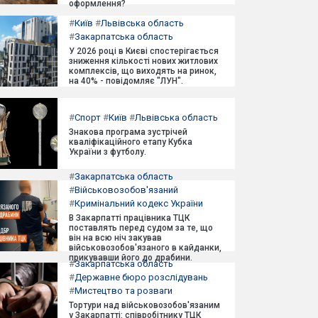
оформлення?
#
Київ
#
Львівська область
#
Закарпатська область
У 2026 році в Києві спостерігається
зниження кількості нових житлових
комплексів, що виходять на ринок,
на 40% - повідомляє "ЛУН".
#
Спорт
#
Київ
#
Львівська область
Знакова програма зустрічей
кваліфікаційного етапу Кубка
України з футболу.
#
Закарпатська область
#
Військовозобов'язаний
#
Кримінальний кодекс України
В Закарпатті працівника ТЦК
поставлять перед судом за те, що
він на всю ніч закував
військовозобов'язаного в кайданки,
прикувавши його до драбини.
#
Закарпатська область
#
Державне бюро розслідувань
#
Мистецтво та розваги
Тортури над військовозобов'язаним
у Закарпатті: співробітнику ТЦК