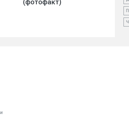
(фотофакт)
П
Ч
ви