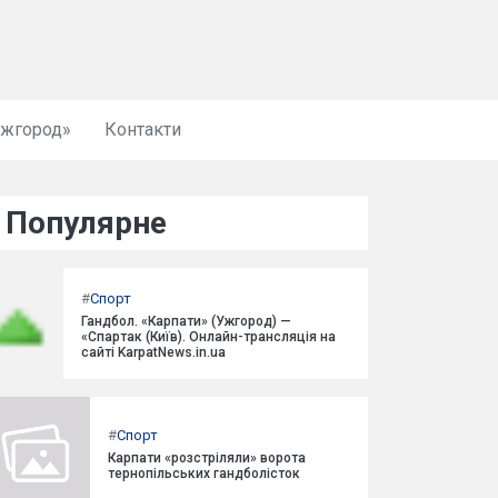
Ужгород»
Контакти
Популярне
#
Спорт
Гандбол. «Карпати» (Ужгород) —
«Спартак (Київ). Онлайн-трансляція на
сайті KarpatNews.in.ua
#
Спорт
Карпати «розстріляли» ворота
тернопільських гандболісток