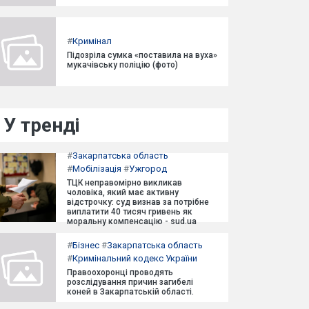
#
Кримінал
Підозріла сумка «поставила на вуха»
мукачівську поліцію (фото)
У тренді
#
Закарпатська область
#
Мобілізація
#
Ужгород
ТЦК неправомірно викликав
чоловіка, який має активну
відстрочку: суд визнав за потрібне
виплатити 40 тисяч гривень як
моральну компенсацію - sud.ua
#
Бізнес
#
Закарпатська область
#
Кримінальний кодекс України
Правоохоронці проводять
розслідування причин загибелі
коней в Закарпатській області.