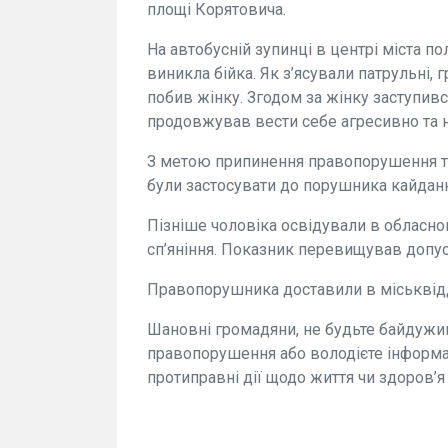
площі Корятовича.
На автобусній зупинці в центрі міста п
виникла бійка. Як з’ясували патрульні,
побив жінку. Згодом за жінку заступив
продовжував вести себе агресивно та н
З метою припинення правопорушення та
були застосувати до порушника кайдан
Пізніше чоловіка освідували в обласно
сп’яніння. Показник перевищував допус
Правопорушника доставили в міськвідді
Шановні громадяни, не будьте байдужи
правопорушення або володієте інформац
протиправні дії щодо життя чи здоров’