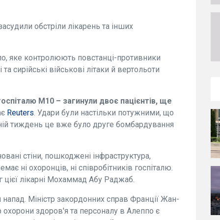
 засудили обстріли лікарень та інших
ппо, яке контролюють повстанці-противники
 та сирійські військові літаки й вертольоти
оспіталю M10 – загинули двоє пацієнтів, ще
ає
Reuters
. Удари були настільки потужними, що
нній тиждень це вже було друге бомбардування
овані стіни, пошкоджені інфраструктура,
має ні охоронців, ні співробітників госпіталю.
г цієї лікарні Мохаммад Абу Раджаб.
 напад. Міністр закордонних справ Франції Жан-
р охорони здоров'я та персоналу в Алеппо є