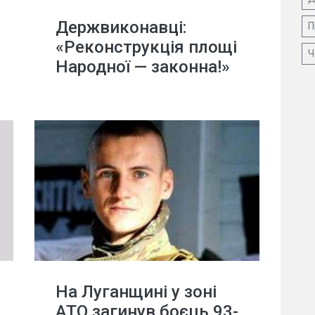
Держвиконавці:
П
«Реконструкція площі
Ч
Народної — законна!»
На Луганщині у зоні
АТО загинув боєць 93-