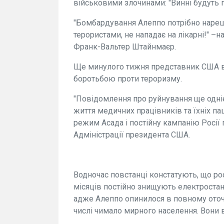
військовими злочинами: "Винні будуть п
"Бомбардування Алеппо потрібно нарешті
терористами, не нападає на лікарні!" –
Франк-Вальтер Штайнмаєр.
Ще минулого тижня представник США в О
боротьбою проти тероризму.
"Повідомлення про руйнування ще одніє
життя медичних працівників та їхніх пац
режим Асада і постійну кампанію Росії 
Адміністрації президента США.
Водночас повстанці констатують, що рос
місяців постійно знищують електростанці
адже Алеппо опинилося в повному оточен
числі чимало мирного населення. Вони 