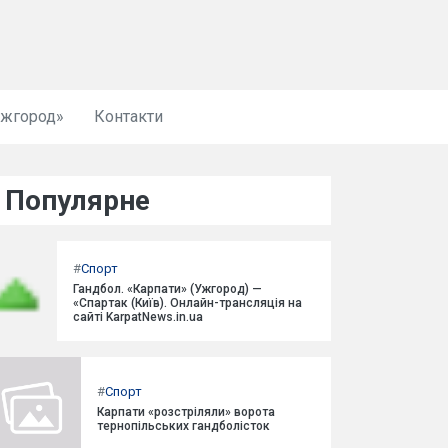
Ужгород»
Контакти
Популярне
#
Спорт
Гандбол. «Карпати» (Ужгород) —
«Спартак (Київ). Онлайн-трансляція на
сайті KarpatNews.in.ua
#
Спорт
Карпати «розстріляли» ворота
тернопільських гандболісток