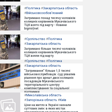
#
Політика
#
Закарпатська область
#
Військовозобов'язаний
Затримано понад тисячу чоловіків:
колишніх керівників Мукачівського
ТЦК взято під варту - Новини
bigmir)net
#
Суспільство
#
Політика
#
Закарпатська область
Затримано більше тисячі чоловіків:
колишніх керівників Мукачівського
ТЦК взяли під варту.
#
Суспільство
#
Політика
#
Закарпатська область
"Затримання" більше 1,5 тисячі
військовослужбовців: суд ухвалив
рішення про арешт двох колишніх
посадовців Мукачівського
територіального центру
комплектування та соціальної
підтримки.
#
Миколаївська область
#
Запорізька область
#
Київ
Ціни на житло в Україні зазнали
суттєвих змін: в яких містах