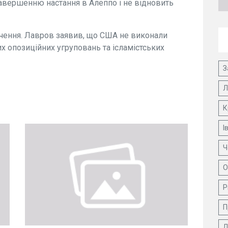
авершенню настання в Алеппо і не відновить
чення. Лавров заявив, що США не виконали
 опозиційних угруповань та ісламістських
З
Л
К
І
Ч
О
Р
П
Д