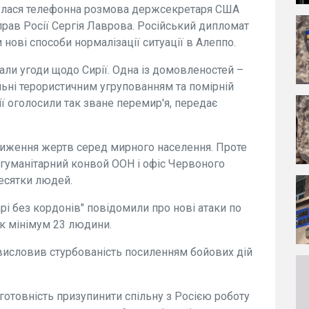
дбулася телефонна розмова держсекретаря США
прав Росії Сергія Лаврова. Російський дипломат
нові способи нормалізації ситуації в Алеппо.
али угоди щодо Сирії. Одна із домовленостей –
льні терористичним угрупованням та помірній
рії оголосили так зване перемир'я, передає
ниження жертв серед мирного населення. Проте
 гуманітарний конвой ООН і офіс Червоного
есятки людей.
арі без кордонів" повідомили про нові атаки по
як мінімум 23 людини.
висловив стурбованість посиленням бойових дій
товність призупинити спільну з Росією роботу