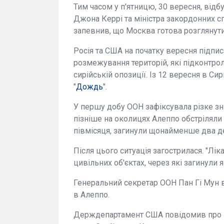
Тим часом у п'ятницю, 30 вересня, ві
Джона Керрі та міністра закордонних с
запевнив, що Москва готова розглянути 
Росія та США на початку вересня підпис
розмежування територій, які підконтро
сирійській опозиції. Із 12 вересня в Си
"
Дождь
".
У першу добу ООН зафіксувала різке з
пізніше на околицях Алеппо обстріляли
півмісяця, загинули щонайменше два д
Після цього ситуація загострилася. "Лік
цивільних об'єктах, через які загинули 
Генеральний секретар ООН Пан Гі Мун 
в Алеппо.
Держдепартамент США повідомив про го