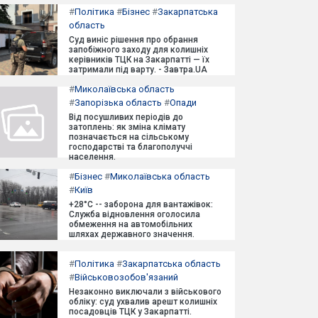
#
Політика
#
Бізнес
#
Закарпатська
область
Суд виніс рішення про обрання
запобіжного заходу для колишніх
керівників ТЦК на Закарпатті — їх
затримали під варту. - Завтра.UA
#
Миколаївська область
#
Запорізька область
#
Опади
Від посушливих періодів до
затоплень: як зміна клімату
позначається на сільському
господарстві та благополуччі
населення.
#
Бізнес
#
Миколаївська область
#
Київ
+28°C -- заборона для вантажівок:
Служба відновлення оголосила
обмеження на автомобільних
шляхах державного значення.
#
Політика
#
Закарпатська область
#
Військовозобов'язаний
Незаконно виключали з військового
обліку: суд ухвалив арешт колишніх
посадовців ТЦК у Закарпатті.