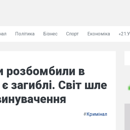
нал
Політика
Бізнес
Спорт
Економіка
«21:
ки розбомбили в
 є загиблі. Світ шле
звинувачення
#
Кримінал