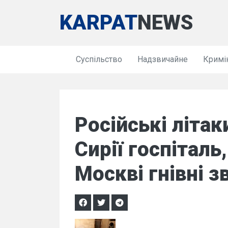
KARPAT
NEWS
Суспільство
Надзвичайне
Кримі
Російські літа
Сирії госпіталь,
Москві гнівні 