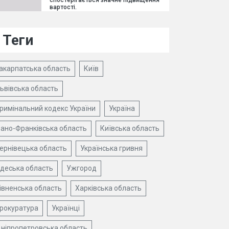
спостерігається значне підвищення
вартості.
Теги
акарпатська область
Київ
ьвівська область
римінальний кодекс України
Україна
вано-Франківська область
Київська область
ернівецька область
Українська гривня
деська область
Ужгород
івненська область
Харківська область
рокуратура
Українці
ніпропетровська область