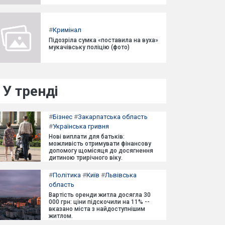
#
Кримінал
Підозріла сумка «поставила на вуха»
мукачівську поліцію (фото)
У тренді
#
Бізнес
#
Закарпатська область
#
Українська гривня
Нові виплати для батьків:
можливість отримувати фінансову
допомогу щомісяця до досягнення
дитиною трирічного віку.
#
Політика
#
Київ
#
Львівська
область
Вартість оренди житла досягла 30
000 грн: ціни підскочили на 11% --
вказано міста з найдоступнішим
житлом.