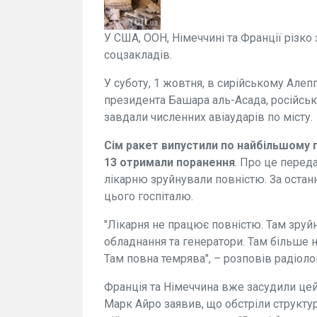
У США, ООН, Німеччині та Франції різко
соцзакладів.
У суботу, 1 жовтня, в сирійському Але
президента Башара аль-Асада, російські
завдали численних авіаударів по місту.
Сім ракет випустили по найбільшому г
13 отримали поранення
. Про це перед
лікарню зруйнували повністю. За оста
цього госпіталю.
"Лікарня не працює повністю. Там зруйн
обладнання та генератори. Там більше не
Там повна темрява", – розповів радіоло
Франція та Німеччина вже засудили цей
Марк Айро заявив, що обстріли структу