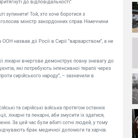
ритягнуті до відповідальності".
 зупинити! Той, хто хоче боротися з
наголосив міністр закордонних справ Німеччини
ОН назвав дії Росії в Сирії "варварством", а не
ї лікарні вчергове демонструє повну зневагу до
ієнтів, які потребують інтенсивної терапії через
проти сирійського народу", – зазначили в
ійські та сирійські війська протягом останніх
ї, лікарні та пекарні, аби змусити їх здатися,
ні. За цей час були вбиті сотні людей, у тому
відчувають брак медичної допомоги та харчів.