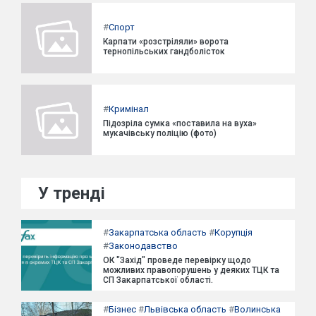
#
Спорт
Карпати «розстріляли» ворота
тернопільських гандболісток
#
Кримінал
Підозріла сумка «поставила на вуха»
мукачівську поліцію (фото)
У тренді
#
Закарпатська область
#
Корупція
#
Законодавство
ОК "Захід" проведе перевірку щодо
можливих правопорушень у деяких ТЦК та
СП Закарпатської області.
#
Бізнес
#
Львівська область
#
Волинська