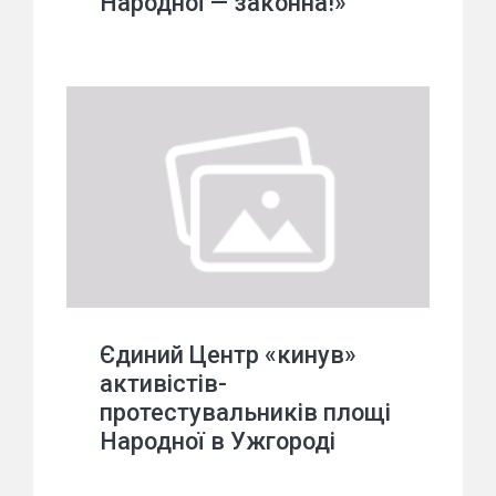
Народної — законна!»
Єдиний Центр «кинув»
активістів-
протестувальників площі
Народної в Ужгороді