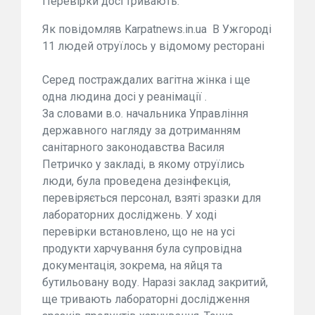
Перевірки досі тривають.
Як повідомляв Karpatnews.in.ua В Ужгороді
11 людей отруїлось у відомому ресторані
Серед постраждалих вагітна жінка і ще
одна людина досі у реанімації .
За словами в.о. начальника Управління
державного нагляду за дотриманням
санітарного законодавства Василя
Петричко у закладі, в якому отруїлись
люди, була проведена дезінфекція,
перевіряється персонал, взяті зразки для
лабораторних досліджень. У ході
перевірки встановлено, що не на усі
продукти харчування була супровідна
документація, зокрема, на яйця та
бутильовану воду. Наразі заклад закритий,
ще тривають лабораторні дослідження