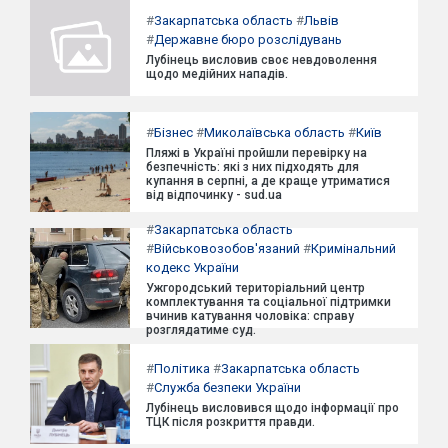
#
Закарпатська область
#
Львів
#
Державне бюро розслідувань
Лубінець висловив своє невдоволення
щодо медійних нападів.
#
Бізнес
#
Миколаївська область
#
Київ
Пляжі в Україні пройшли перевірку на
безпечність: які з них підходять для
купання в серпні, а де краще утриматися
від відпочинку - sud.ua
#
Закарпатська область
#
Військовозобов'язаний
#
Кримінальний
кодекс України
Ужгородський територіальний центр
комплектування та соціальної підтримки
вчинив катування чоловіка: справу
розглядатиме суд.
#
Політика
#
Закарпатська область
#
Служба безпеки України
Лубінець висловився щодо інформації про
ТЦК після розкриття правди.