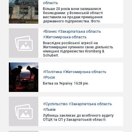
область
Більше 20 років вони залишалися
безлюдними: у Волинській області
виставили на продаж приміщення
державного підприємства. Фото.
#
Бізнес
#
Закарпатська область
#
Житомирська область
Внаслідок російської агресії на
Житомирщині зупинило свою діяльність
німецьке підприємство Kromberg &
Schubert.
#
Політика
#
Житомирська область
#
Росія
Битва за Україну. 1628 рік.
#
Суспільство
#
Закарпатська область
#
Львів
Лубінець закликає до всебічного аудиту
ОТЦК та СП у Закарпатській області.