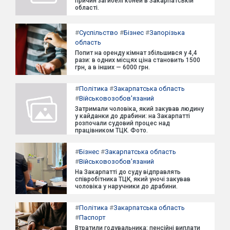
причин загибелі коней в Закарпатській
області.
#
Суспільство
#
Бізнес
#
Запорізька
область
Попит на оренду кімнат збільшився у 4,4
рази: в одних місцях ціна становить 1500
грн, а в інших — 6000 грн.
#
Політика
#
Закарпатська область
#
Військовозобов'язаний
Затримали чоловіка, який закував людину
у кайданки до драбини: на Закарпатті
розпочали судовий процес над
працівником ТЦК. Фото.
#
Бізнес
#
Закарпатська область
#
Військовозобов'язаний
На Закарпатті до суду відправлять
співробітника ТЦК, який уночі закував
чоловіка у наручники до драбини.
#
Політика
#
Закарпатська область
#
Паспорт
Втратили годувальника: пенсійні виплати