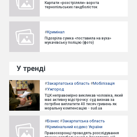
Карпати «розстріляли» ворота
тернопільських гандболісток
#
Кримінал
Підозріла сумка «поставила на вуха»
мукачівську поліцію (фото)
У тренді
#
Закарпатська область
#
Мобілізація
#
Ужгород
ТЦК неправомірно викликав чоловіка, який
має активну відстрочку: суд визнав за
потрібне виплатити 40 тисяч гривень як
моральну компенсацію - sud.ua
#
Бізнес
#
Закарпатська область
#
Кримінальний кодекс України
Правоохоронці проводять розслідування