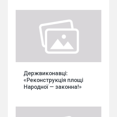
Держвиконавці:
«Реконструкція площі
Народної — законна!»