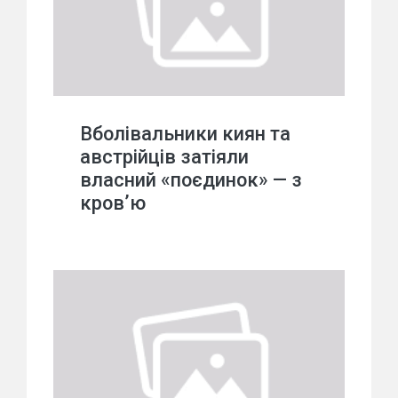
Вболівальники киян та
австрійців затіяли
власний «поєдинок» — з
кров’ю