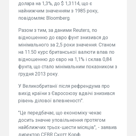
долара на 1,3%, до $ 1,3114, що є
найнижчим значенням з 1985 року,
повідомляє Bloomberg.
Разом з тим, за даними Reuters, по
відношенню до євро фунт знизився до
мінімального за 2,5 роки значення. Станом
на 11.50 курс британської валюти впав по
відношенню до євро на 1,1% і склав 0,84
фунта, що стало мінімальним показником з
грудня 2013 року.
У Великобританії після рефрендума про
вихід країни з Євросоюзу вдвічі знизився
рівень ділової впевненості".
"Це передбачає, що економіку чекає
досить значне уповільнення протягом
найближчих трьох-шести місяців", - заявив
директор CEBR Скотт Корф.