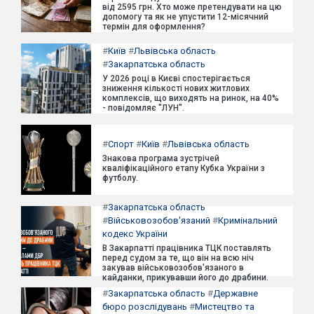
від 2595 грн. Хто може претендувати на цю
допомогу та як не упустити 12-місячний
термін для оформлення?
#
Київ
#
Львівська область
#
Закарпатська область
У 2026 році в Києві спостерігається
зниження кількості нових житлових
комплексів, що виходять на ринок, на 40%
- повідомляє "ЛУН".
#
Спорт
#
Київ
#
Львівська область
Знакова програма зустрічей
кваліфікаційного етапу Кубка України з
футболу.
#
Закарпатська область
#
Військовозобов'язаний
#
Кримінальний
кодекс України
В Закарпатті працівника ТЦК поставлять
перед судом за те, що він на всю ніч
закував військовозобов'язаного в
кайданки, прикувавши його до драбини.
#
Закарпатська область
#
Державне
бюро розслідувань
#
Мистецтво та