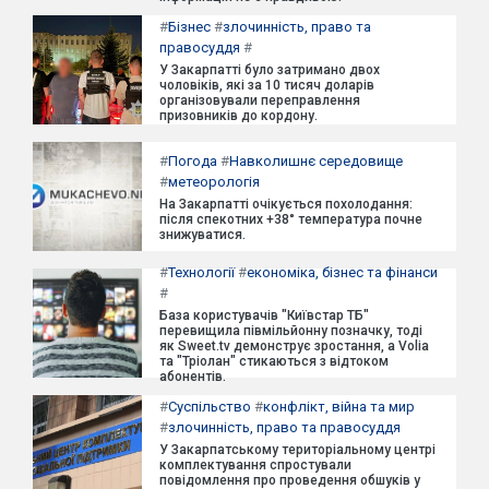
#
Бізнес
#
злочинність, право та
правосуддя
#
У Закарпатті було затримано двох
чоловіків, які за 10 тисяч доларів
організовували переправлення
призовників до кордону.
#
Погода
#
Навколишнє середовище
#
метеорологія
На Закарпатті очікується похолодання:
після спекотних +38° температура почне
знижуватися.
#
Технології
#
економіка, бізнес та фінанси
#
База користувачів "Київстар ТБ"
перевищила півмільйонну позначку, тоді
як Sweet.tv демонструє зростання, а Volia
та "Тріолан" стикаються з відтоком
абонентів.
#
Суспільство
#
конфлікт, війна та мир
#
злочинність, право та правосуддя
У Закарпатському територіальному центрі
комплектування спростували
повідомлення про проведення обшуків у