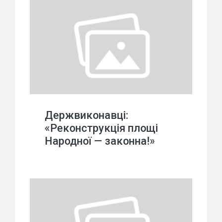
Держвиконавці:
«Реконструкція площі
Народної — законна!»