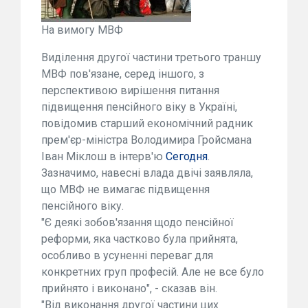
На вимогу МВФ
Виділення другої частини третього траншу
МВФ пов'язане, серед іншого, з
перспективою вирішення питання
підвищення пенсійного віку в Україні,
повідомив старший економічний радник
прем'єр-міністра Володимира Гройсмана
Іван Міклош в інтерв'ю
Сегодня
.
Зазначимо, навесні влада двічі заявляла,
що МВФ не вимагає підвищення
пенсійного віку.
"Є деякі зобов'язання щодо пенсійної
реформи, яка частково була прийнята,
особливо в усуненні переваг для
конкретних груп професій. Але не все було
прийнято і виконано", - сказав він.
"Від виконання другої частини цих