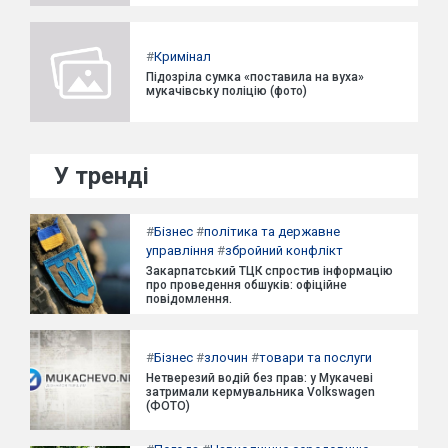
#
Кримінал
Підозріла сумка «поставила на вуха»
мукачівську поліцію (фото)
У тренді
#
Бізнес
#
політика та державне
управління
#
збройний конфлікт
Закарпатський ТЦК спростив інформацію
про проведення обшуків: офіційне
повідомлення.
#
Бізнес
#
злочин
#
товари та послуги
Нетверезий водій без прав: у Мукачеві
затримали кермувальника Volkswagen
(ФОТО)