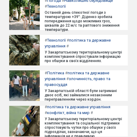
#
Погода
#
Навколишнє середовище
#
Технології
Останній день спекотної погоди з
температурою +39°: Діденко зробила
попередження щодо можливих гроз,
шквалів до 22 м/с та раптового зниження
температури.
#
Технології
#
політика та державне
управління
#
У Закарпатському територіальному центрі
комплектування спростували інформацію
про обшуки в своїх відділеннях.
#
Політика
#
політика та державне
управління
#
злочинність, право та
правосуддя
У Закарпатській області були затримані
двоє осіб, які займалися незаконним
переправленням через кордон.
#
політика та державне управління
#
конфлікт, війна та мир
#
У Закарпатському територіальному центрі
комплектування та соціальної підтримки
спростовують чутки про обшуки у своїх
підрозділах, зазначаючи, що ця
інформація не є правдивою.