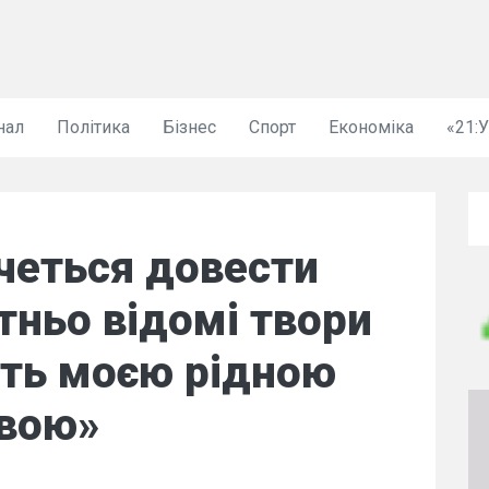
нал
Політика
Бізнес
Спорт
Економіка
«21:
очеться довести
тньо відомі твори
ать моєю рідною
вою»