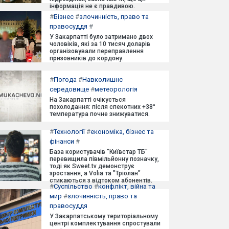
інформація не є правдивою.
#
Бізнес
#
злочинність, право та
правосуддя
#
У Закарпатті було затримано двох
чоловіків, які за 10 тисяч доларів
організовували переправлення
призовників до кордону.
#
Погода
#
Навколишнє
середовище
#
метеорологія
На Закарпатті очікується
похолодання: після спекотних +38°
температура почне знижуватися.
#
Технології
#
економіка, бізнес та
фінанси
#
База користувачів "Київстар ТБ"
перевищила півмільйонну позначку,
тоді як Sweet.tv демонструє
зростання, а Volia та "Тріолан"
стикаються з відтоком абонентів.
#
Суспільство
#
конфлікт, війна та
мир
#
злочинність, право та
правосуддя
У Закарпатському територіальному
центрі комплектування спростували