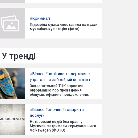
#
Кримінал
Підозріла сумка «поставила на вуха»
мукачівську поліцію (фото)
У тренді
#
Бізнес
#
політика та державне
управління
#
збройний конфлікт
Закарпатський ТЦК спростив
інформацію про проведення
обшуків: офіційне повідомлення.
#
Бізнес
#
злочин
#
товари та
послуги
Нетверезий водій без прав: у
Мукачеві затримали кермувальника
Volkswagen (ФОТО)