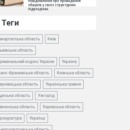
повідомлення про проведення
обшуків у своїх структурних
підрозділах.
Теги
акарпатська область
Київ
ьвівська область
римінальний кодекс України
Україна
вано-Франківська область
Київська область
ернівецька область
Українська гривня
деська область
Ужгород
івненська область
Харківська область
рокуратура
Українці
ніпропетровська область