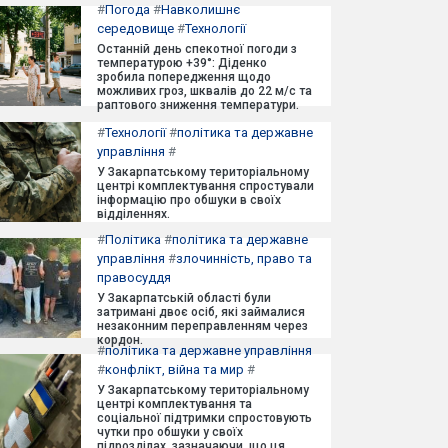
#
Погода
#
Навколишнє
середовище
#
Технології
Останній день спекотної погоди з
температурою +39°: Діденко
зробила попередження щодо
можливих гроз, шквалів до 22 м/с та
раптового зниження температури.
#
Технології
#
політика та державне
управління
#
У Закарпатському територіальному
центрі комплектування спростували
інформацію про обшуки в своїх
відділеннях.
#
Політика
#
політика та державне
управління
#
злочинність, право та
правосуддя
У Закарпатській області були
затримані двоє осіб, які займалися
незаконним переправленням через
кордон.
#
політика та державне управління
#
конфлікт, війна та мир
#
У Закарпатському територіальному
центрі комплектування та
соціальної підтримки спростовують
чутки про обшуки у своїх
підрозділах, зазначаючи, що ця