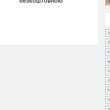
безкоштовною
З
Л
К
І
Ч
О
Р
П
Д