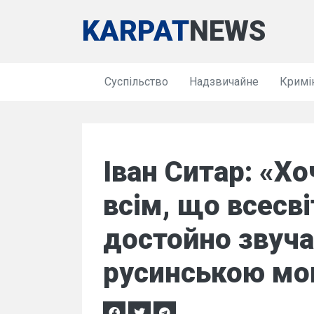
KARPAT
NEWS
Суспільство
Надзвичайне
Кримі
Іван Ситар: «Х
всім, що всесві
достойно звуч
русинською мо