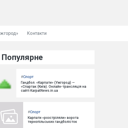
Ужгород»
Контакти
Популярне
#
Спорт
Гандбол. «Карпати» (Ужгород) —
«Спартак (Київ). Онлайн-трансляція на
сайті KarpatNews.in.ua
#
Спорт
Карпати «розстріляли» ворота
тернопільських гандболісток