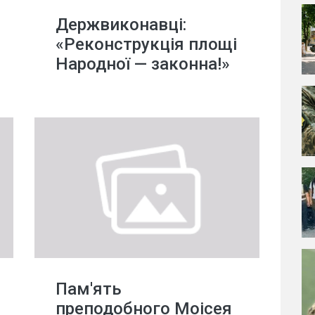
Держвиконавці:
«Реконструкція площі
Народної — законна!»
Пам'ять
преподобного Моісея