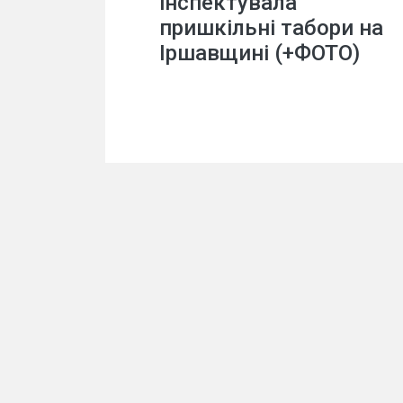
інспектувала
пришкільні табори на
Іршавщині (+ФОТО)