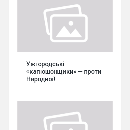
Ужгородські
«капюшонщики» — проти
Народної!