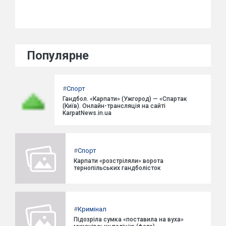
Популярне
#
Спорт
Гандбол. «Карпати» (Ужгород) — «Спартак
(Київ). Онлайн-трансляція на сайті
KarpatNews.in.ua
#
Спорт
Карпати «розстріляли» ворота
тернопільських гандболісток
#
Кримінал
Підозріла сумка «поставила на вуха»