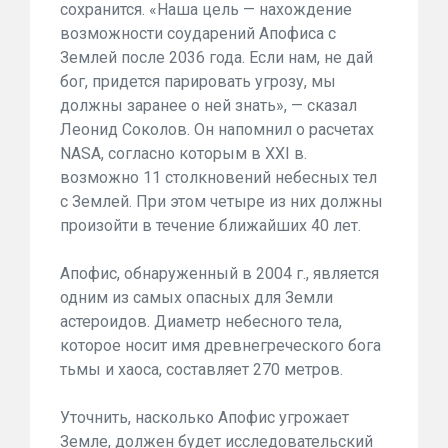
сохранится. «Наша цель — нахождение
возможности соударений Апофиса с
Землей после 2036 года. Если нам, не дай
бог, придется парировать угрозу, мы
должны заранее о ней знать», — сказал
Леонид Соколов. Он напомнил о расчетах
NASA, согласно которым в XXI в.
возможно 11 столкновений небесных тел
с Землей. При этом четыре из них должны
произойти в течение ближайших 40 лет.
Апофис, обнаруженный в 2004 г., является
одним из самых опасных для Земли
астероидов. Диаметр небесного тела,
которое носит имя древнегреческого бога
тьмы и хаоса, составляет 270 метров.
Уточнить, насколько Апофис угрожает
Земле, должен будет исследовательский