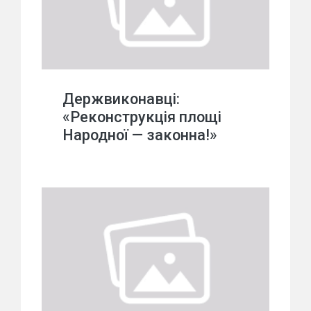
Держвиконавці:
«Реконструкція площі
Народної — законна!»