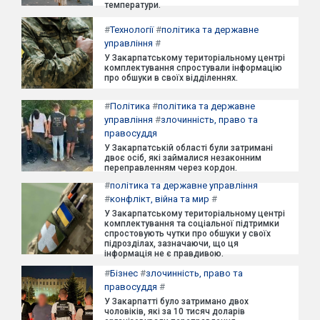
температури.
#
Технології
#
політика та державне
управління
#
У Закарпатському територіальному центрі
комплектування спростували інформацію
про обшуки в своїх відділеннях.
#
Політика
#
політика та державне
управління
#
злочинність, право та
правосуддя
У Закарпатській області були затримані
двоє осіб, які займалися незаконним
переправленням через кордон.
#
політика та державне управління
#
конфлікт, війна та мир
#
У Закарпатському територіальному центрі
комплектування та соціальної підтримки
спростовують чутки про обшуки у своїх
підрозділах, зазначаючи, що ця
інформація не є правдивою.
#
Бізнес
#
злочинність, право та
правосуддя
#
У Закарпатті було затримано двох
чоловіків, які за 10 тисяч доларів