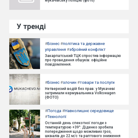
мукачівську поліцію (фото)
У тренді
#
Бізнес
#
політика та державне
управління
#
збройний конфлікт
Закарпатський ТЦК спростив інформацію
про проведення обшуків: офіційне
повідомлення.
#
Бізнес
#
злочин
#
товари та послуги
Нетверезий водій без прав: у Мукачеві
затримали кермувальника Volkswagen
(ФОТО)
#
Погода
#
Навколишнє середовище
#
Технології
Останній день спекотної погоди з
температурою +39°: Діденко зробила
попередження щодо можливих гроз,
шквалів до 22 м/с та раптового зниження