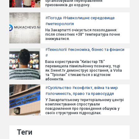
організовували переправлення
призовників до кордону.
#
Погода
#
Навколишнє середовище
#
метеорологія
На Закарпатті очікується похолодання:
після спекотних +38° температура почне
знижуватися.
#
Технології
#
економіка, бізнес та фінанси
#
База користувачів "Київстар ТБ"
перевищила півмільйонну позначку, тоді
як Sweet.tv демонструє зростання, а Volia
та "Тріолан" стикаються з відтоком
абонентів.
#
Суспільство
#
конфлікт, війна та мир
#
злочинність, право та правосуддя
У Закарпатському територіальному центрі
комплектування спростували
повідомлення про проведення обшуків у
своїх структурних підрозділах.
Теги