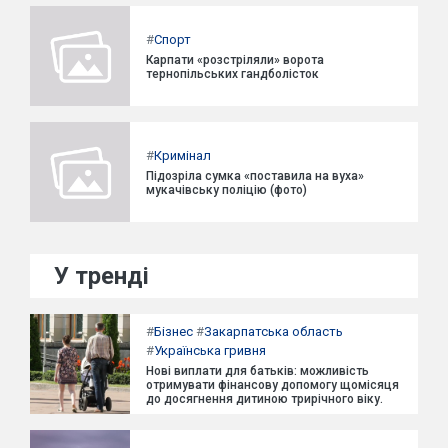
#
Спорт
Карпати «розстріляли» ворота
тернопільських гандболісток
#
Кримінал
Підозріла сумка «поставила на вуха»
мукачівську поліцію (фото)
У тренді
#
Бізнес
#
Закарпатська область
#
Українська гривня
Нові виплати для батьків: можливість
отримувати фінансову допомогу щомісяця
до досягнення дитиною трирічного віку.