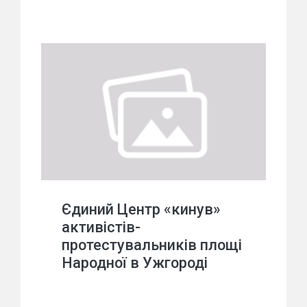
Єдиний Центр «кинув»
активістів-
протестувальників площі
Народної в Ужгороді