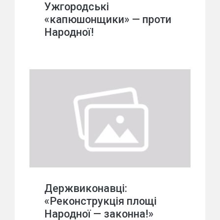
Ужгородські
«капюшонщики» — проти
Народної!
Держвиконавці:
«Реконструкція площі
Народної — законна!»