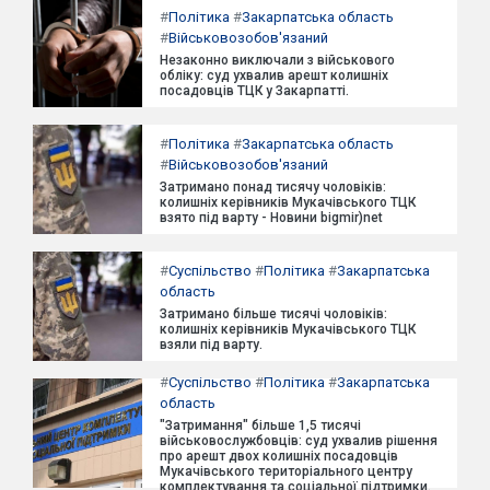
#
Політика
#
Закарпатська область
#
Військовозобов'язаний
Незаконно виключали з військового
обліку: суд ухвалив арешт колишніх
посадовців ТЦК у Закарпатті.
#
Політика
#
Закарпатська область
#
Військовозобов'язаний
Затримано понад тисячу чоловіків:
колишніх керівників Мукачівського ТЦК
взято під варту - Новини bigmir)net
#
Суспільство
#
Політика
#
Закарпатська
область
Затримано більше тисячі чоловіків:
колишніх керівників Мукачівського ТЦК
взяли під варту.
#
Суспільство
#
Політика
#
Закарпатська
область
"Затримання" більше 1,5 тисячі
військовослужбовців: суд ухвалив рішення
про арешт двох колишніх посадовців
Мукачівського територіального центру
комплектування та соціальної підтримки.