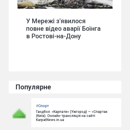
У Мережі з'явилося
повне відео аварії Боїнга
в Ростові-на-Дону
Популярне
#
Спорт
Гандбол. «Карпати» (Ужгород) — «Спартак
(Київ). Онлайн-трансляція на сайті
KarpatNews.in.ua