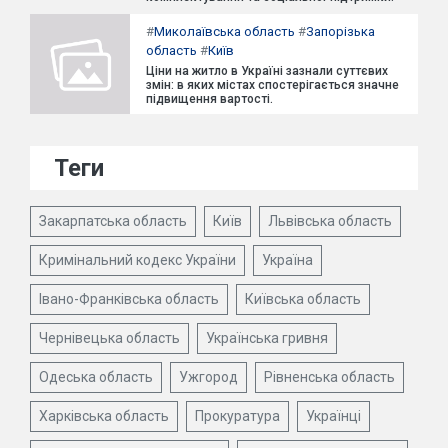
#
Миколаївська область
#
Запорізька
область
#
Київ
Ціни на житло в Україні зазнали суттєвих
змін: в яких містах спостерігається значне
підвищення вартості.
Теги
Закарпатська область
Київ
Львівська область
Кримінальний кодекс України
Україна
Івано-Франківська область
Київська область
Чернівецька область
Українська гривня
Одеська область
Ужгород
Рівненська область
Харківська область
Прокуратура
Українці