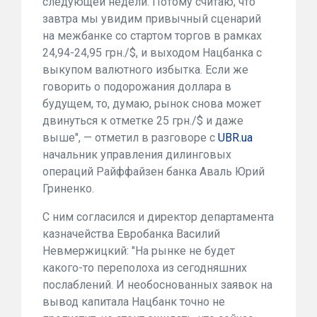
следующей недели. Потому считаю, что
завтра мы увидим привычный сценарий
на межбанке со стартом торгов в рамках
24,94-24,95 грн./$, и выходом Нацбанка с
выкупом валютного избытка. Если же
говорить о подорожания доллара в
будущем, то, думаю, рынок снова может
двинуться к отметке 25 грн./$ и даже
выше", — отметил в разговоре с
UBR.ua
начальник управления дилинговых
операций Райффайзен банка Аваль Юрий
Гриненко.
С ним согласился и директор департамента
казначейства Евробанка Василий
Невмержицкий: "На рынке не будет
какого-то переполоха из сегодняшних
послаблений. И необоснованных заявок на
вывод капитала Нацбанк точно не