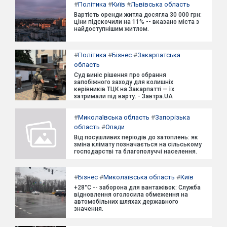
#
Політика
#
Київ
#
Львівська область
Вартість оренди житла досягла 30 000 грн:
ціни підскочили на 11% -- вказано міста з
найдоступнішим житлом.
#
Політика
#
Бізнес
#
Закарпатська
область
Суд виніс рішення про обрання
запобіжного заходу для колишніх
керівників ТЦК на Закарпатті — їх
затримали під варту. - Завтра.UA
#
Миколаївська область
#
Запорізька
область
#
Опади
Від посушливих періодів до затоплень: як
зміна клімату позначається на сільському
господарстві та благополуччі населення.
#
Бізнес
#
Миколаївська область
#
Київ
+28°C -- заборона для вантажівок: Служба
відновлення оголосила обмеження на
автомобільних шляхах державного
значення.