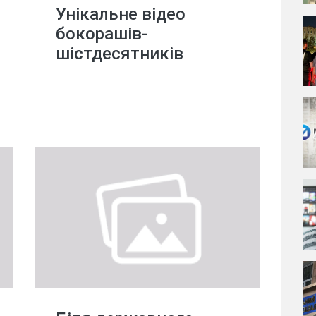
Унікальне відео
бокорашів-
шістдесятників