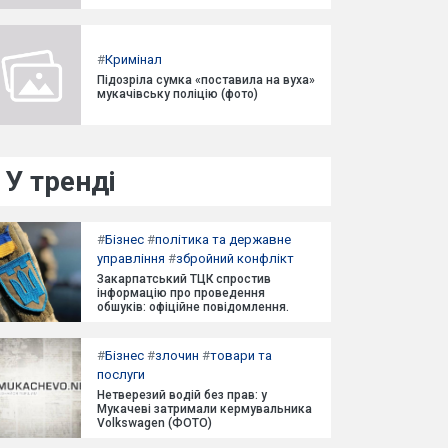
#
Кримінал
Підозріла сумка «поставила на вуха»
мукачівську поліцію (фото)
У тренді
#
Бізнес
#
політика та державне
управління
#
збройний конфлікт
Закарпатський ТЦК спростив
інформацію про проведення
обшуків: офіційне повідомлення.
#
Бізнес
#
злочин
#
товари та
послуги
Нетверезий водій без прав: у
Мукачеві затримали кермувальника
Volkswagen (ФОТО)