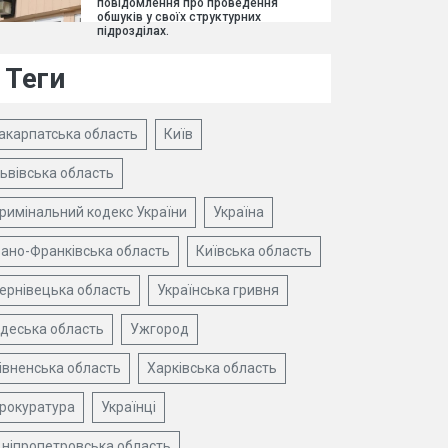
повідомлення про проведення
обшуків у своїх структурних
підрозділах.
Теги
акарпатська область
Київ
ьвівська область
римінальний кодекс України
Україна
вано-Франківська область
Київська область
ернівецька область
Українська гривня
деська область
Ужгород
івненська область
Харківська область
рокуратура
Українці
ніпропетровська область