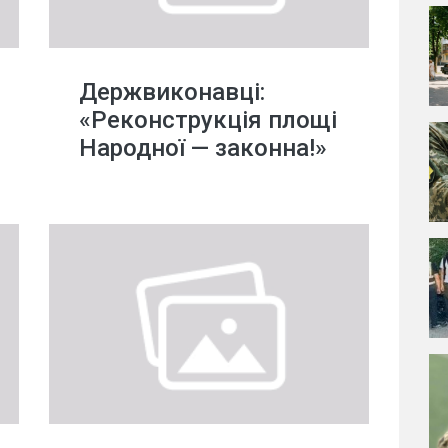
Держвиконавці:
«Реконструкція площі
Народної — законна!»