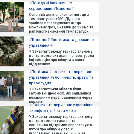
#
Погода
#
Навколишнє
середовище
#
Технології
Останній день спекотної погоди з
температурою +39°: Діденко
зробила попередження щодо
можливих гроз, шквалів до 22 м/с та
раптового зниження температури.
#
Технології
#
політика та державне
управління
#
У Закарпатському територіальному
центрі комплектування спростували
інформацію про обшуки в своїх
відділеннях.
#
Політика
#
політика та державне
управління
#
злочинність, право та
правосуддя
У Закарпатській області були
затримані двоє осіб, які займалися
незаконним переправленням через
кордон.
#
політика та державне управління
#
конфлікт, війна та мир
#
У Закарпатському територіальному
центрі комплектування та
соціальної підтримки спростовують
чутки про обшуки у своїх
підрозділах, зазначаючи, що ця