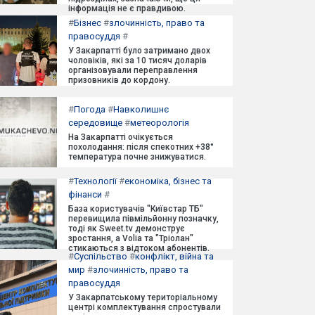
інформація не є правдивою.
#
Бізнес
#
злочинність, право та
правосуддя
#
У Закарпатті було затримано двох
чоловіків, які за 10 тисяч доларів
організовували переправлення
призовників до кордону.
#
Погода
#
Навколишнє
середовище
#
метеорологія
На Закарпатті очікується
похолодання: після спекотних +38°
температура почне знижуватися.
#
Технології
#
економіка, бізнес та
фінанси
#
База користувачів "Київстар ТБ"
перевищила півмільйонну позначку,
тоді як Sweet.tv демонструє
зростання, а Volia та "Тріолан"
стикаються з відтоком абонентів.
#
Суспільство
#
конфлікт, війна та
мир
#
злочинність, право та
правосуддя
У Закарпатському територіальному
центрі комплектування спростували