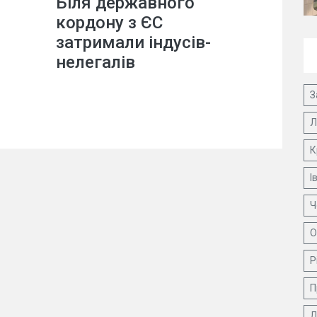
Біля державного
кордону з ЄС
затримали індусів-
нелегалів
З
Л
К
І
Ч
О
Р
П
Д