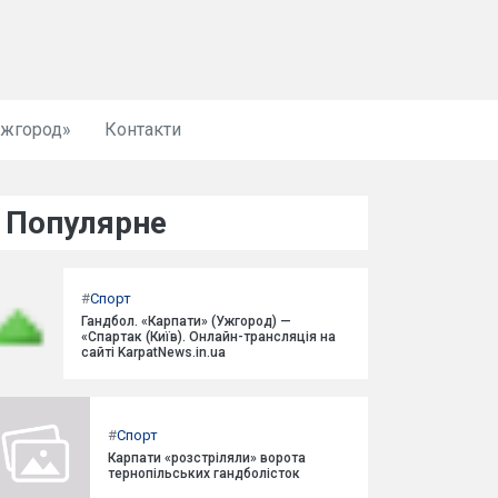
Ужгород»
Контакти
Популярне
#
Спорт
Гандбол. «Карпати» (Ужгород) —
«Спартак (Київ). Онлайн-трансляція на
сайті KarpatNews.in.ua
#
Спорт
Карпати «розстріляли» ворота
тернопільських гандболісток