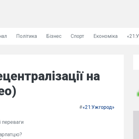
нал
Політика
Бізнес
Спорт
Економіка
«21:
централізації на
ео)
#
«21:Ужгород»
і переваги
карпатцю?