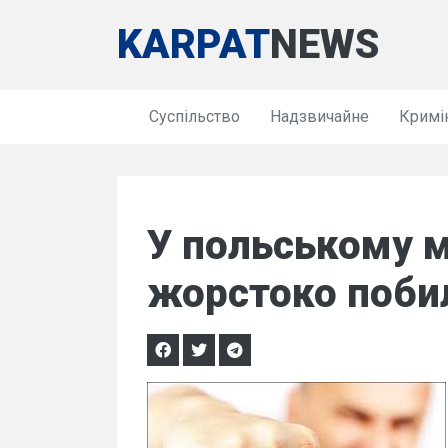
KARPAT
NEWS
Суспільство
Надзвичайне
Кримі
У польському м
жорстоко поби