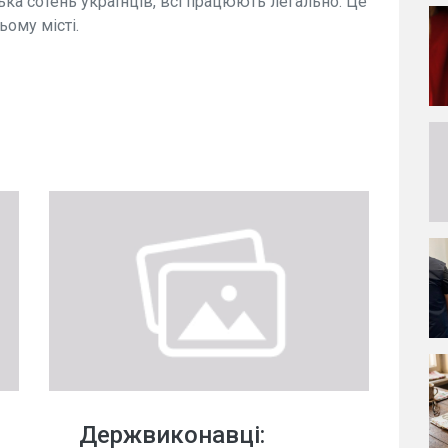
ька сотень українців, всі працюють легально. Це
ому місті.
Держвиконавці: