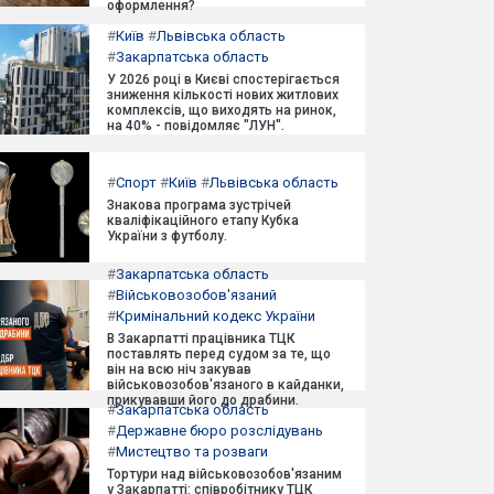
оформлення?
#
Київ
#
Львівська область
#
Закарпатська область
У 2026 році в Києві спостерігається
зниження кількості нових житлових
комплексів, що виходять на ринок,
на 40% - повідомляє "ЛУН".
#
Спорт
#
Київ
#
Львівська область
Знакова програма зустрічей
кваліфікаційного етапу Кубка
України з футболу.
#
Закарпатська область
#
Військовозобов'язаний
#
Кримінальний кодекс України
В Закарпатті працівника ТЦК
поставлять перед судом за те, що
він на всю ніч закував
військовозобов'язаного в кайданки,
прикувавши його до драбини.
#
Закарпатська область
#
Державне бюро розслідувань
#
Мистецтво та розваги
Тортури над військовозобов'язаним
у Закарпатті: співробітнику ТЦК