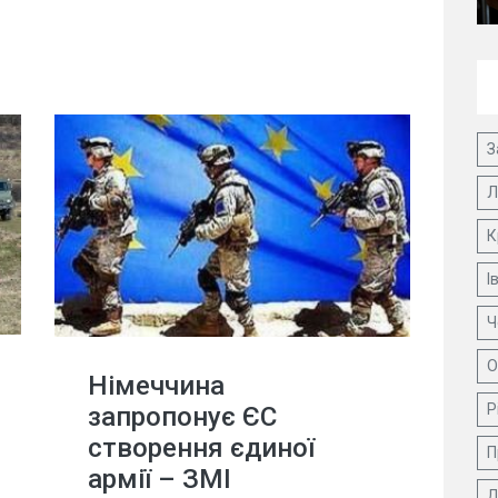
З
Л
К
І
Ч
О
Німеччина
Р
запропонує ЄС
створення єдиної
П
армії – ЗМІ
Д