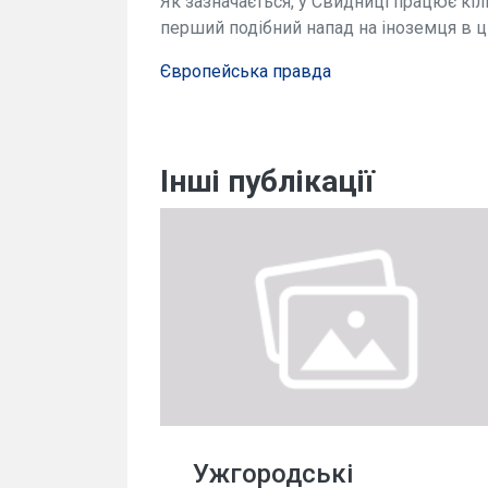
Як зазначається, у Свидниці працює кіл
перший подібний напад на іноземця в ць
Європейська правда
Інші публікації
Ужгородські