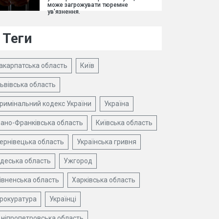
може загрожувати тюремне
ув'язнення.
Теги
акарпатська область
Київ
ьвівська область
римінальний кодекс України
Україна
вано-Франківська область
Київська область
ернівецька область
Українська гривня
деська область
Ужгород
івненська область
Харківська область
рокуратура
Українці
ніпропетровська область