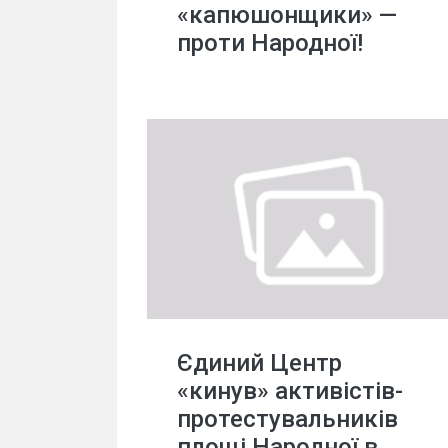
«капюшонщики» —
проти Народної!
Єдиний Центр
«кинув» активістів-
протестувальників
площі Народної в