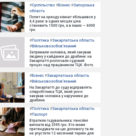
#
Суспільство
#
Бізнес
#
Запорізька
область
Попит на оренду кімнат збільшився у
4,4 рази: в одних місцях ціна
становить 1500 грн, а в інших — 6000
грн.
#
Політика
#
Закарпатська область
#
Військовозобов'язаний
Затримали чоловіка, який закував
людину у кайданки до драбини: на
Закарпатті розпочали судовий
процес над працівником ТЦК. Фото.
#
Бізнес
#
Закарпатська область
#
Військовозобов'язаний
На Закарпатті до суду відправлять
співробітника ТЦК, який уночі
закував чоловіка у наручники до
драбини.
#
Політика
#
Закарпатська область
#
Паспорт
Втратили годувальника: пенсійні
виплати від 2595 грн. Хто може
претендувати на цю допомогу та як
не упустити 12-місячний термін для