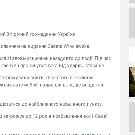
ий 34-річний громадянин України.
силанням на видання Gazeta Wroclawska.
ся зі зловмисниками незадовго до події. Під час
заснув і прокинувся вже від ударів і стусанів.
погрожували вбити. Після того як чоловік
жник автомобіля і вивезли в ліс, де роздягли і
 дістатися до найближчого населеного пункту.
м загрожує до 12 років позбавлення волі. Своєї