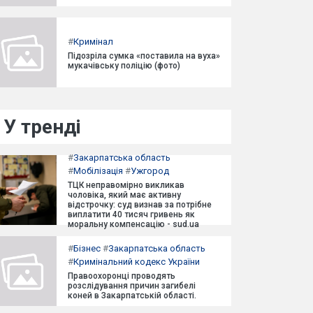
#
Кримінал
Підозріла сумка «поставила на вуха»
мукачівську поліцію (фото)
У тренді
#
Закарпатська область
#
Мобілізація
#
Ужгород
ТЦК неправомірно викликав
чоловіка, який має активну
відстрочку: суд визнав за потрібне
виплатити 40 тисяч гривень як
моральну компенсацію - sud.ua
#
Бізнес
#
Закарпатська область
#
Кримінальний кодекс України
Правоохоронці проводять
розслідування причин загибелі
коней в Закарпатській області.