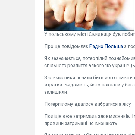
У польському місті Свидниця був побит
Про це повідомляє
Радио Польша
з по
Як зазначається, потерпілий познайомив
спільного розпиття алкоголю українець 
Зловмисники почали бити його і навіть 
втратив свідомість, його поклали у бага
залишили.
Потерпілому вдалося вибратися з лісу і
Поліція вже затримала зловмисників. Ї
провини затримані не визнають.