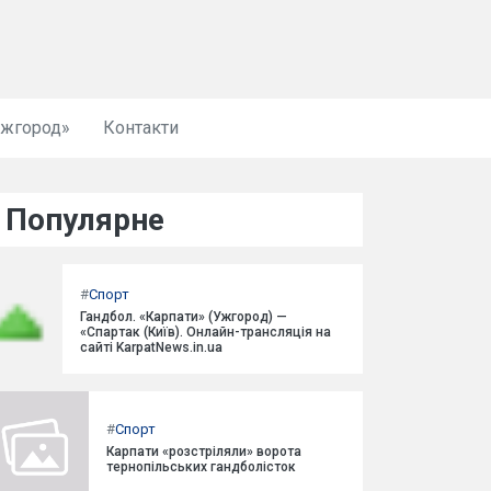
Ужгород»
Контакти
Популярне
#
Спорт
Гандбол. «Карпати» (Ужгород) —
«Спартак (Київ). Онлайн-трансляція на
сайті KarpatNews.in.ua
#
Спорт
Карпати «розстріляли» ворота
тернопільських гандболісток