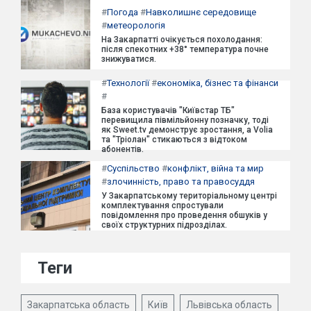
#
Погода
#
Навколишнє середовище
#
метеорологія
На Закарпатті очікується похолодання:
після спекотних +38° температура почне
знижуватися.
#
Технології
#
економіка, бізнес та фінанси
#
База користувачів "Київстар ТБ"
перевищила півмільйонну позначку, тоді
як Sweet.tv демонструє зростання, а Volia
та "Тріолан" стикаються з відтоком
абонентів.
#
Суспільство
#
конфлікт, війна та мир
#
злочинність, право та правосуддя
У Закарпатському територіальному центрі
комплектування спростували
повідомлення про проведення обшуків у
своїх структурних підрозділах.
Теги
Закарпатська область
Київ
Львівська область