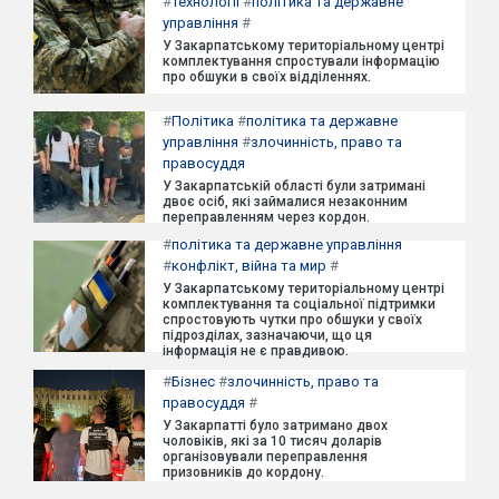
#
Технології
#
політика та державне
управління
#
У Закарпатському територіальному центрі
комплектування спростували інформацію
про обшуки в своїх відділеннях.
#
Політика
#
політика та державне
управління
#
злочинність, право та
правосуддя
У Закарпатській області були затримані
двоє осіб, які займалися незаконним
переправленням через кордон.
#
політика та державне управління
#
конфлікт, війна та мир
#
У Закарпатському територіальному центрі
комплектування та соціальної підтримки
спростовують чутки про обшуки у своїх
підрозділах, зазначаючи, що ця
інформація не є правдивою.
#
Бізнес
#
злочинність, право та
правосуддя
#
У Закарпатті було затримано двох
чоловіків, які за 10 тисяч доларів
організовували переправлення
призовників до кордону.