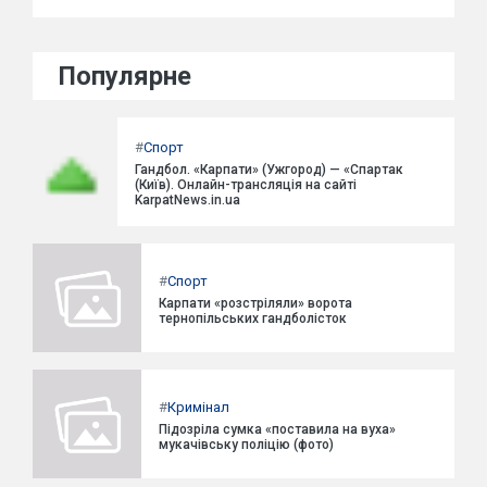
Популярне
#
Спорт
Гандбол. «Карпати» (Ужгород) — «Спартак
(Київ). Онлайн-трансляція на сайті
KarpatNews.in.ua
#
Спорт
Карпати «розстріляли» ворота
тернопільських гандболісток
#
Кримінал
Підозріла сумка «поставила на вуха»
мукачівську поліцію (фото)