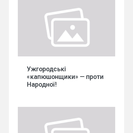
Ужгородські
«капюшонщики» — проти
Народної!