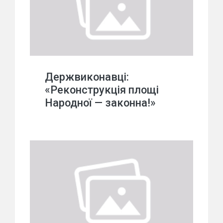
Держвиконавці:
«Реконструкція площі
Народної — законна!»