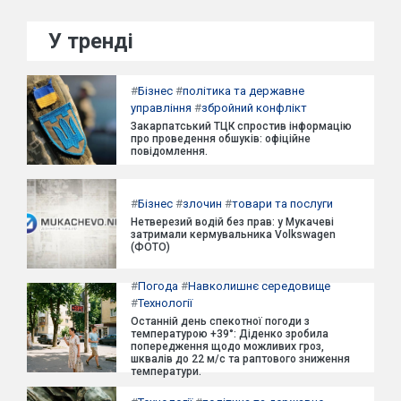
У тренді
#
Бізнес
#
політика та державне
управління
#
збройний конфлікт
Закарпатський ТЦК спростив інформацію
про проведення обшуків: офіційне
повідомлення.
#
Бізнес
#
злочин
#
товари та послуги
Нетверезий водій без прав: у Мукачеві
затримали кермувальника Volkswagen
(ФОТО)
#
Погода
#
Навколишнє середовище
#
Технології
Останній день спекотної погоди з
температурою +39°: Діденко зробила
попередження щодо можливих гроз,
шквалів до 22 м/с та раптового зниження
температури.