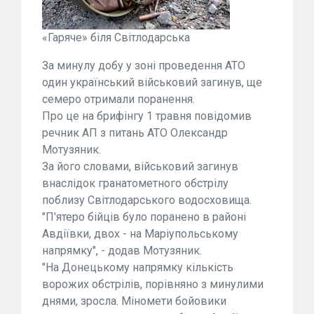
«Гаряче» біля Світлодарська
За минулу добу у зоні проведення АТО
один український військовий загинув, ще
семеро отримали поранення.
Про це на брифінгу 1 травня повідомив
речник АП з питань АТО Олександр
Мотузяник.
За його словами, військовий загинув
внаслідок гранатометного обстрілу
поблизу Світлодарського водосховища.
"П'ятеро бійців було поранено в районі
Авдіївки, двох - на Маріупольському
напрямку", - додав Мотузяник.
"На Донецькому напрямку кількість
ворожих обстрілів, порівняно з минулими
днями, зросла. Міномети бойовики