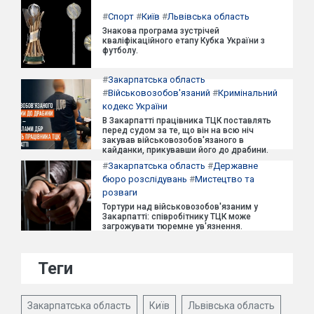
#
Спорт
#
Київ
#
Львівська область
Знакова програма зустрічей
кваліфікаційного етапу Кубка України з
футболу.
#
Закарпатська область
#
Військовозобов'язаний
#
Кримінальний
кодекс України
В Закарпатті працівника ТЦК поставлять
перед судом за те, що він на всю ніч
закував військовозобов'язаного в
кайданки, прикувавши його до драбини.
#
Закарпатська область
#
Державне
бюро розслідувань
#
Мистецтво та
розваги
Тортури над військовозобов'язаним у
Закарпатті: співробітнику ТЦК може
загрожувати тюремне ув'язнення.
Теги
Закарпатська область
Київ
Львівська область