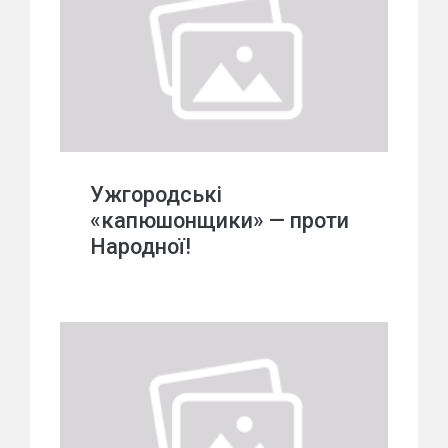
Ужгородські
«капюшонщики» — проти
Народної!