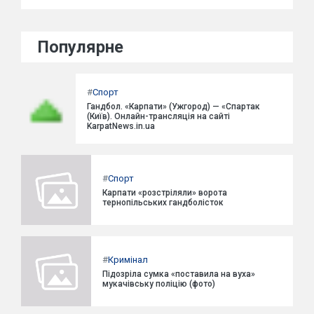
Популярне
#
Спорт
Гандбол. «Карпати» (Ужгород) — «Спартак
(Київ). Онлайн-трансляція на сайті
KarpatNews.in.ua
#
Спорт
Карпати «розстріляли» ворота
тернопільських гандболісток
#
Кримінал
Підозріла сумка «поставила на вуха»
мукачівську поліцію (фото)