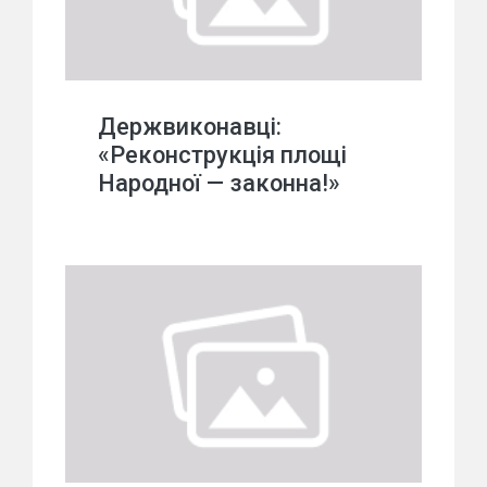
Держвиконавці:
«Реконструкція площі
Народної — законна!»