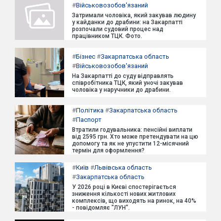
#
Військовозобов'язаний
Затримали чоловіка, який закував людину
у кайданки до драбини: на Закарпатті
розпочали судовий процес над
працівником ТЦК. Фото.
#
Бізнес
#
Закарпатська область
#
Військовозобов'язаний
На Закарпатті до суду відправлять
співробітника ТЦК, який уночі закував
чоловіка у наручники до драбини.
#
Політика
#
Закарпатська область
#
Паспорт
Втратили годувальника: пенсійні виплати
від 2595 грн. Хто може претендувати на цю
допомогу та як не упустити 12-місячний
термін для оформлення?
#
Київ
#
Львівська область
#
Закарпатська область
У 2026 році в Києві спостерігається
зниження кількості нових житлових
комплексів, що виходять на ринок, на 40%
- повідомляє "ЛУН".