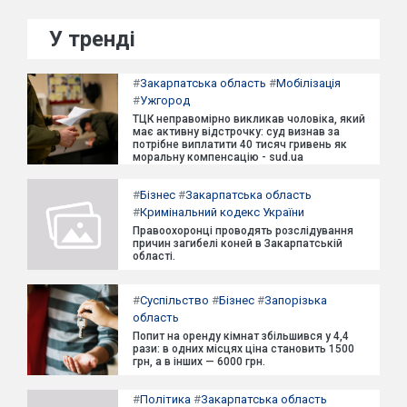
У тренді
#
Закарпатська область
#
Мобілізація
#
Ужгород
ТЦК неправомірно викликав чоловіка, який
має активну відстрочку: суд визнав за
потрібне виплатити 40 тисяч гривень як
моральну компенсацію - sud.ua
#
Бізнес
#
Закарпатська область
#
Кримінальний кодекс України
Правоохоронці проводять розслідування
причин загибелі коней в Закарпатській
області.
#
Суспільство
#
Бізнес
#
Запорізька
область
Попит на оренду кімнат збільшився у 4,4
рази: в одних місцях ціна становить 1500
грн, а в інших — 6000 грн.
#
Політика
#
Закарпатська область