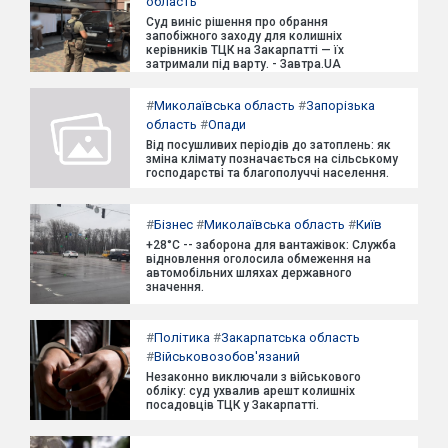
область
Суд виніс рішення про обрання
запобіжного заходу для колишніх
керівників ТЦК на Закарпатті — їх
затримали під варту. - Завтра.UA
#
Миколаївська область
#
Запорізька
область
#
Опади
Від посушливих періодів до затоплень: як
зміна клімату позначається на сільському
господарстві та благополуччі населення.
#
Бізнес
#
Миколаївська область
#
Київ
+28°C -- заборона для вантажівок: Служба
відновлення оголосила обмеження на
автомобільних шляхах державного
значення.
#
Політика
#
Закарпатська область
#
Військовозобов'язаний
Незаконно виключали з військового
обліку: суд ухвалив арешт колишніх
посадовців ТЦК у Закарпатті.