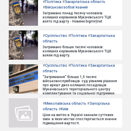
#
Політика
#
Закарпатська область
#
Військовозобов'язаний
Затримано понад тисячу чоловіків:
колишніх керівників Мукачівського ТЦК
взято під варту - Новини bigmir)net
#
Суспільство
#
Політика
#
Закарпатська
область
Затримано більше тисячі чоловіків:
колишніх керівників Мукачівського ТЦК
взяли під варту.
#
Суспільство
#
Політика
#
Закарпатська
область
"Затримання" більше 1,5 тисячі
військовослужбовців: суд ухвалив рішення
про арешт двох колишніх посадовців
Мукачівського територіального центру
комплектування та соціальної підтримки.
#
Миколаївська область
#
Запорізька
область
#
Київ
Ціни на житло в Україні зазнали суттєвих
змін: в яких містах спостерігається значне
підвищення вартості.