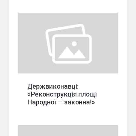
Держвиконавці:
«Реконструкція площі
Народної — законна!»