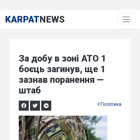
KARPAT
NEWS
За добу в зоні АТО 1
боєць загинув, ще 1
зазнав поранення —
штаб
#
Політика