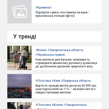
#
Кримінал
Підозріла сумка «поставила на вуха»
мукачівську поліцію (фото)
У тренді
#
Бізнес
#
Закарпатська область
#
Українська гривня
Нові виплати для батьків: можливість
отримувати фінансову допомогу щомісяця
до досягнення дитиною трирічного віку.
#
Політика
#
Київ
#
Львівська область
Вартість оренди житла досягла 30 000 грн:
ціни підскочили на 11% -- вказано міста з
найдоступнішим житлом.
#
Політика
#
Бізнес
#
Закарпатська