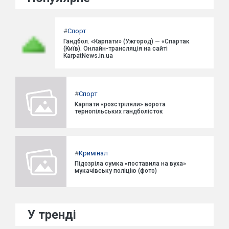
#
Спорт
Гандбол. «Карпати» (Ужгород) — «Спартак
(Київ). Онлайн-трансляція на сайті
KarpatNews.in.ua
#
Спорт
Карпати «розстріляли» ворота
тернопільських гандболісток
#
Кримінал
Підозріла сумка «поставила на вуха»
мукачівську поліцію (фото)
У тренді