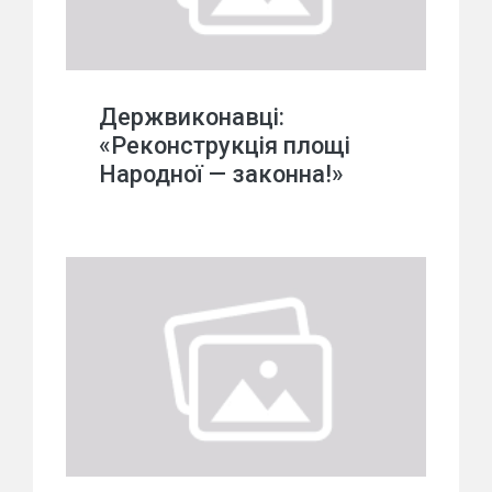
Держвиконавці:
«Реконструкція площі
Народної — законна!»