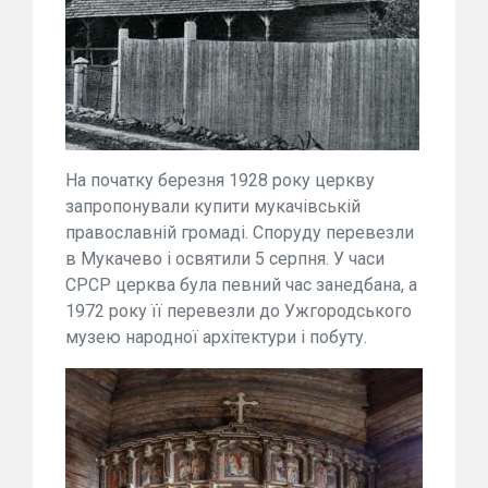
На початку березня 1928 року церкву
запропонували купити мукачівській
православній громаді. Споруду перевезли
в Мукачево і освятили 5 серпня. У часи
СРСР церква була певний час занедбана, а
1972 року її перевезли до Ужгородського
музею народної архітектури і побуту.