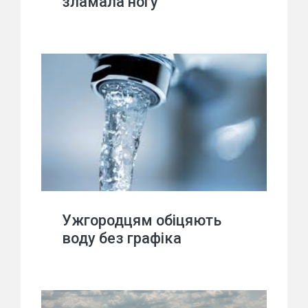
зламала ногу
Ужгородцям обіцяють
воду без графіка