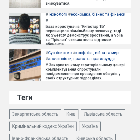
знижуватися.
#
Технології
#
економіка, бізнес та фінанси
#
База користувачів "Київстар ТБ"
перевищила півмільйонну позначку, тоді
як Sweet.tv демонструє зростання, а Volia
та "Тріолан" стикаються з відтоком
абонентів.
#
Суспільство
#
конфлікт, війна та мир
#
злочинність, право та правосуддя
У Закарпатському територіальному центрі
комплектування спростували
повідомлення про проведення обшуків у
своїх структурних підрозділах.
Теги
Закарпатська область
Київ
Львівська область
Кримінальний кодекс України
Україна
Івано-Франківська область
Київська область