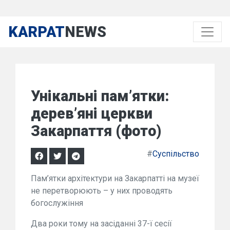
KARPAT
NEWS
Унікальні пам’ятки:
дерев’яні церкви
Закарпаття (фото)
#
Суспільство
Пам’ятки архітектури на Закарпатті на музеї
не перетворюють – у них проводять
богослужіння
Два роки тому на засіданні 37-ї сесії