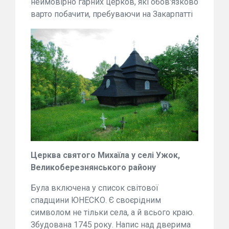
неймовірно гарних церков, які обов'язково
варто побачити, пребуваючи на Закарпатті
Церква святого Михаїла у селі Ужок,
Великоберезнянського району
Була включена у список світової
спадщини ЮНЕСКО. Є своєрідним
символом не тільки села, а й всього краю.
Збудована 1745 року. Напис над дверима