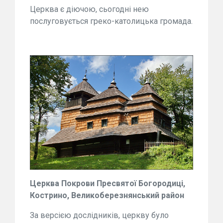
Церква є діючою, сьогодні нею
послуговується греко-католицька громада.
Церква Покрови Пресвятої Богородиці,
Кострино, Великоберезнянський район
За версією дослідників, церкву було