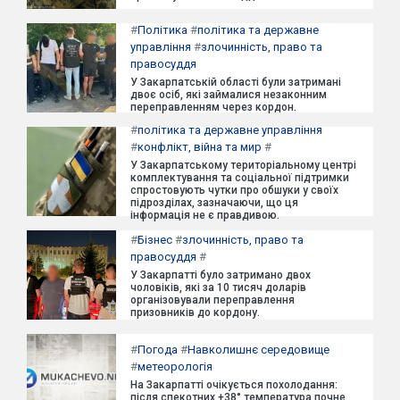
#
Політика
#
політика та державне
управління
#
злочинність, право та
правосуддя
У Закарпатській області були затримані
двоє осіб, які займалися незаконним
переправленням через кордон.
#
політика та державне управління
#
конфлікт, війна та мир
#
У Закарпатському територіальному центрі
комплектування та соціальної підтримки
спростовують чутки про обшуки у своїх
підрозділах, зазначаючи, що ця
інформація не є правдивою.
#
Бізнес
#
злочинність, право та
правосуддя
#
У Закарпатті було затримано двох
чоловіків, які за 10 тисяч доларів
організовували переправлення
призовників до кордону.
#
Погода
#
Навколишнє середовище
#
метеорологія
На Закарпатті очікується похолодання:
після спекотних +38° температура почне