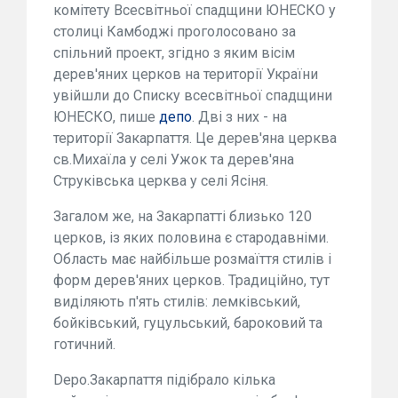
комітету Всесвітньої спадщини ЮНЕСКО у
столиці Камбоджі проголосовано за
спільний проект, згідно з яким вісім
дерев'яних церков на території України
увійшли до Списку всесвітньої спадщини
ЮНЕСКО, пише
депо
. Дві з них - на
території Закарпаття. Це дерев'яна церква
св.Михаїла у селі Ужок та дерев'яна
Струківська церква у селі Ясіня.
Загалом же, на Закарпатті близько 120
церков, із яких половина є стародавніми.
Область має найбільше розмаїття стилів і
форм дерев'яних церков. Традиційно, тут
виділяють п'ять стилів: лемківський,
бойківський, гуцульський, бароковий та
готичний.
Depo.Закарпаття підібрало кілька