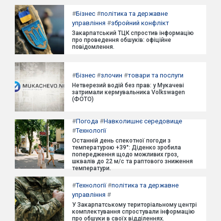
#
Бізнес
#
політика та державне
управління
#
збройний конфлікт
Закарпатський ТЦК спростив інформацію
про проведення обшуків: офіційне
повідомлення.
#
Бізнес
#
злочин
#
товари та послуги
Нетверезий водій без прав: у Мукачеві
затримали кермувальника Volkswagen
(ФОТО)
#
Погода
#
Навколишнє середовище
#
Технології
Останній день спекотної погоди з
температурою +39°: Діденко зробила
попередження щодо можливих гроз,
шквалів до 22 м/с та раптового зниження
температури.
#
Технології
#
політика та державне
управління
#
У Закарпатському територіальному центрі
комплектування спростували інформацію
про обшуки в своїх відділеннях.