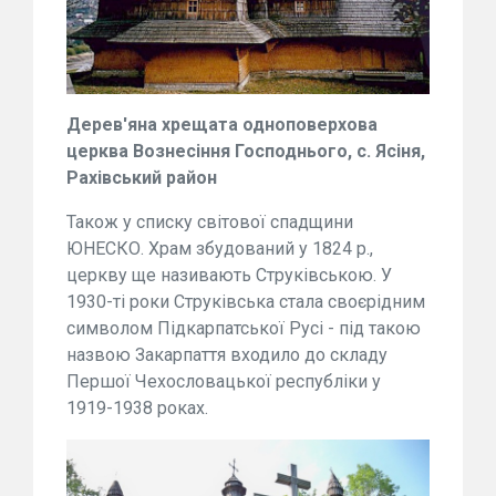
Дерев'яна хрещата одноповерхова
церква Вознесіння Господнього, с. Ясіня,
Рахівський район
Також у списку світової спадщини
ЮНЕСКО. Храм збудований у 1824 р.,
церкву ще називають Струківською. У
1930-ті роки Струківська стала своєрідним
символом Підкарпатської Русі - під такою
назвою Закарпаття входило до складу
Першої Чехословацької республіки у
1919-1938 роках.