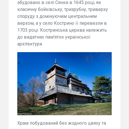
збудовано в селі Сянки в 1645 році, як
класичну бойківську, тризрубну, триверху
споруду з домінуючим центральним
верхом, а у село Кострино її перевезли в
1703 році. Костринська церква належить
до видатних пам'яток української
архітектури.
Храм побудований без жодного цвяху та