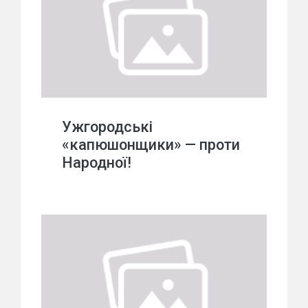
Ужгородські
«капюшонщики» — проти
Народної!