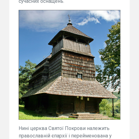
сучасних оснащень.
Нині церква Святої Покрови належить
православній єпархії і перейменована у