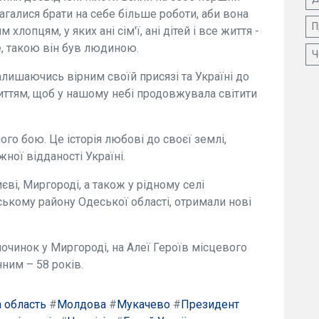
магалися брати на себе більше роботи, аби вона
П
лопцям, у яких ані сім'ї, ані дітей і все життя -
е, такою він був людиною.
Ч
алишаючись вірним своїй присязі та Україні до
иттям, щоб у нашому небі продовжувала світити
ного бою. Це історія любові до своєї землі,
ної відданості Україні.
ві, Миргороді, а також у рідному селі
ькому району Одеської області, отримали нові
очинок у Миргороді, на Алеї Героїв місцевого
ним – 58 років.
 область
#
Молдова
#
Мукачево
#
Президент