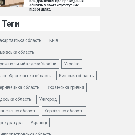
повідомлення про проведення
обшуків у своїх структурних
підрозділах.
Теги
акарпатська область
Київ
ьвівська область
римінальний кодекс України
Україна
вано-Франківська область
Київська область
ернівецька область
Українська гривня
деська область
Ужгород
івненська область
Харківська область
рокуратура
Українці
ніпропетровська область