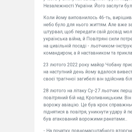
Незалежності України. Його заслуги бу
Коли йому виповнилось 46-ть, вирішив п
небо було для нього життям. Але вже за
штурвал, щоб передати свій досвід мо
українська війна, й Повітряні сили по
на цивільній посаді - льотчиком-інстру
командиром, а й наставником та прикл
23 лютого 2022 року майор Чобану при
на наступний день йому вдалося вивести
своєї трагічної загибелі він здійснив б
28 лютого на літаку Су-27 льотчик перши
повітряний бій над Кропивницьким. Він
ворожу авіацію. Це був крок справжньо
піднятися в повітря, уникнути удару й 
був атакований ворожими ракетами...
- На початку повномасштабного вторгне