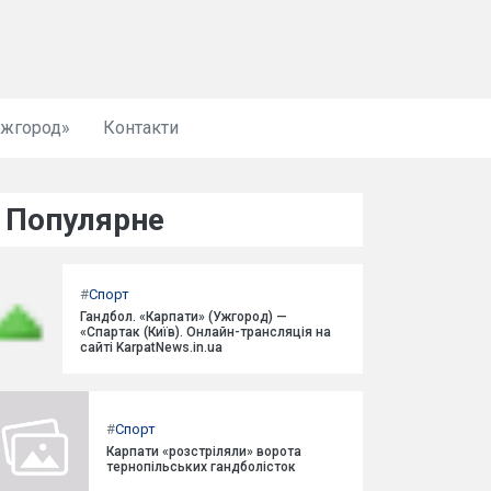
Ужгород»
Контакти
Популярне
#
Спорт
Гандбол. «Карпати» (Ужгород) —
«Спартак (Київ). Онлайн-трансляція на
сайті KarpatNews.in.ua
#
Спорт
Карпати «розстріляли» ворота
тернопільських гандболісток