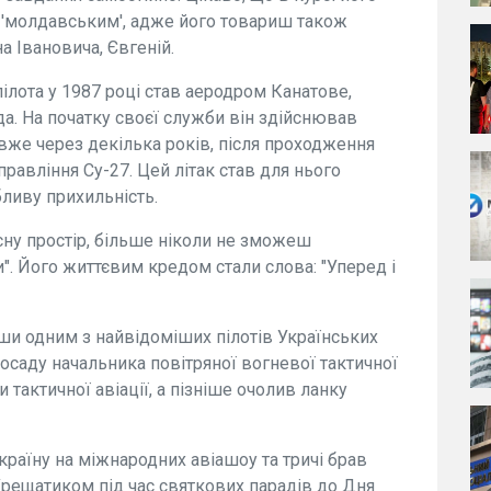
 'молдавським', адже його товариш також
а Івановича, Євгеній.
лота у 1987 році став аеродром Канатове,
а. На початку своєї служби він здійснював
е вже через декілька років, після проходження
равління Су-27. Цей літак став для нього
бливу прихильність.
сну простір, більше ніколи не зможеш
". Його життєвим кредом стали слова: "Уперед і
вши одним з найвідоміших пілотів Українських
осаду начальника повітряної вогневої тактичної
 тактичної авіації, а пізніше очолив ланку
країну на міжнародних авіашоу та тричі брав
 Хрещатиком під час святкових парадів до Дня