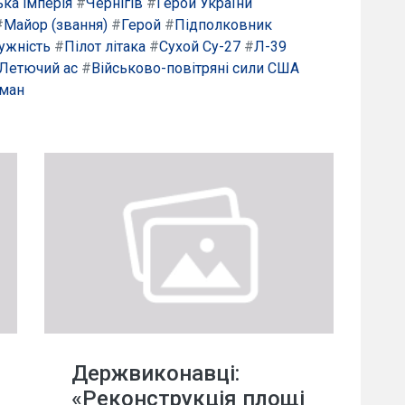
ька імперія
#
Чернігів
#
Герой України
#
Майор (звання)
#
Герой
#
Підполковник
ужність
#
Пілот літака
#
Сухой Су-27
#
Л-39
Летючий ас
#
Військово-повітряні сили США
ман
Держвиконавці:
«Реконструкція площі