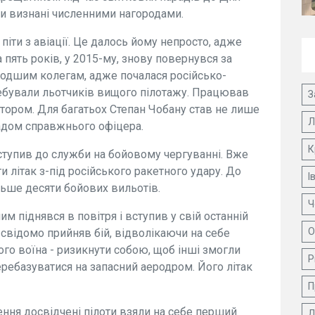
ли визнані численними нагородами.
іти з авіації. Це далось йому непросто, адже
 пять років, у 2015-му, знову повернувся за
лодшим колегам, адже почалася російсько-
требували льотчиків вищого пілотажу. Працював
З
ктором. Для багатьох Степан Чобану став не лише
Л
адом справжнього офіцера.
К
ступив до служби на бойовому чергуванні. Вже
 літак з-під російського ракетного удару. До
І
ільше десяти бойових вильотів.
Ч
м піднявся в повітря і вступив у свій останній
О
 свідомо прийняв бій, відволікаючи на себе
го воїна - ризикнути собою, щоб інші змогли
Р
перебазуватися на запасний аеродром. Його літак
П
ння досвідчені пілоти взяли на себе перший
Д