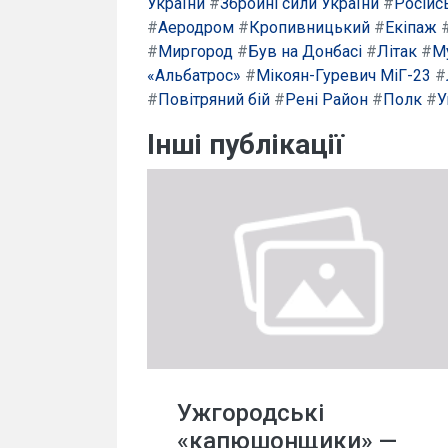
України
#
Збройні сили України
#
Російс
#
Аеродром
#
Кропивницький
#
Екіпаж
#
Миргород
#
Був на Донбасі
#
Літак
#
М
«Альбатрос»
#
Мікоян-Гуревич МіГ-23
#
#
Повітряний бій
#
Рені Район
#
Полк
#
У
Інші публікації
Ужгородські
«капюшонщики» —