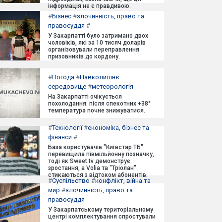
інформація не є правдивою.
#
Бізнес
#
злочинність, право та
правосуддя
#
У Закарпатті було затримано двох
чоловіків, які за 10 тисяч доларів
організовували переправлення
призовників до кордону.
#
Погода
#
Навколишнє
середовище
#
метеорологія
На Закарпатті очікується
похолодання: після спекотних +38°
температура почне знижуватися.
#
Технології
#
економіка, бізнес та
фінанси
#
База користувачів "Київстар ТБ"
перевищила півмільйонну позначку,
тоді як Sweet.tv демонструє
зростання, а Volia та "Тріолан"
стикаються з відтоком абонентів.
#
Суспільство
#
конфлікт, війна та
мир
#
злочинність, право та
правосуддя
У Закарпатському територіальному
центрі комплектування спростували