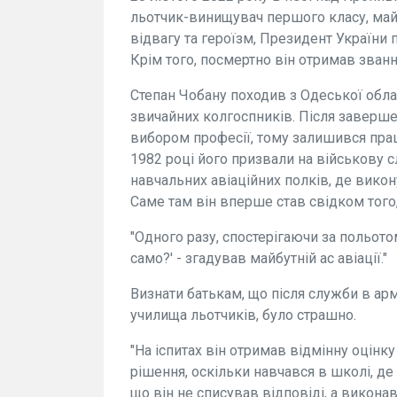
льотчик-винищувач першого класу, майо
відвагу та героїзм, Президент України 
Крім того, посмертно він отримав зван
Степан Чобану походив з Одеської област
звичайних колгоспників. Після заверше
вибором професії, тому залишився прац
1982 році його призвали на військову с
навчальних авіаційних полків, де викон
Саме там він вперше став свідком того,
"Одного разу, спостерігаючи за польотом
само?' - згадував майбутній ас авіації."
Визнати батькам, що після служби в арм
училища льотчиків, було страшно.
"На іспитах він отримав відмінну оцінку
рішення, оскільки навчався в школі, д
що він не списував відповіді, а виконав