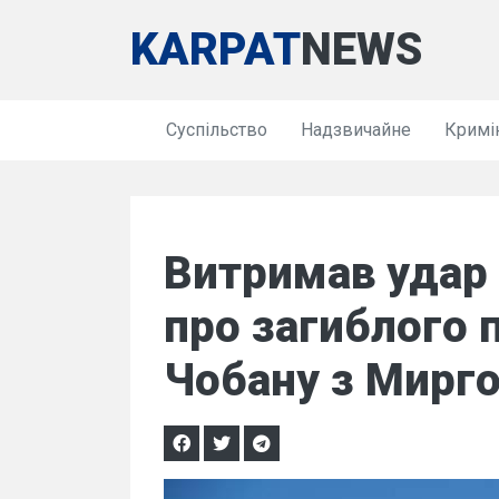
KARPAT
NEWS
Суспільство
Надзвичайне
Кримі
Витримав удар 
про загиблого 
Чобану з Мирго