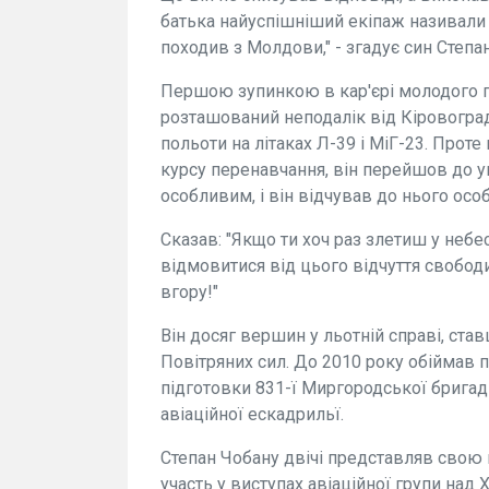
батька найуспішніший екіпаж називали
походив з Молдови," - згадує син Степан
Першою зупинкою в кар'єрі молодого пі
розташований неподалік від Кіровоград
польоти на літаках Л-39 і МіГ-23. Прот
курсу перенавчання, він перейшов до уп
особливим, і він відчував до нього осо
Сказав: "Якщо ти хоч раз злетиш у небе
відмовитися від цього відчуття свободи
вгору!"
Він досяг вершин у льотній справі, ста
Повітряних сил. До 2010 року обіймав п
підготовки 831-ї Миргородської бригади
авіаційної ескадрильї.
Степан Чобану двічі представляв свою 
участь у виступах авіаційної групи над