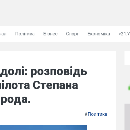
нал
Політика
Бізнес
Спорт
Економіка
«21:
долі: розповідь
пілота Степана
рода.
#
Політика