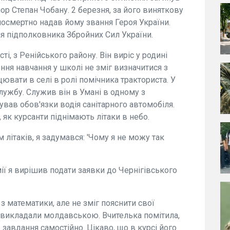
р Степан Чобану. 2 березня, за його виняткову
посмертно надав йому звання Героя України.
ня підполковника Збройних Сил України.
і, з Ренійського району. Він виріс у родині
ння навчання у школі не зміг визначитися з
ювати в селі в ролі помічника тракториста. У
лужбу. Служив він в Умані в одному з
ував обов'язки водія санітарного автомобіля.
 як курсанти піднімають літаки в небо.
 літаків, я задумався: 'Чому я не можу так
ії я вирішив подати заявки до Чернігівського
 з математики, але не зміг пояснити свої
е викладали молдавською. Вчителька помітила,
 завдання самостійно. Цікаво, що в курсі його