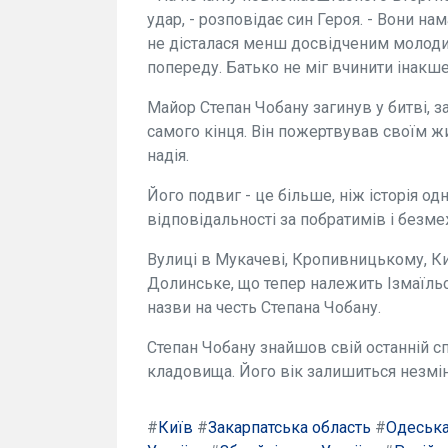
удар, - розповідає син Героя. - Вони на
не дісталася менш досвідченим молодим х
попереду. Батько не міг вчинити інакш
Майор Степан Чобану загинув у битві, з
самого кінця. Він пожертвував своїм ж
надія.
Його подвиг - це більше, ніж історія од
відповідальності за побратимів і безмеж
Вулиці в Мукачеві, Кропивницькому, Киє
Долинське, що тепер належить Ізмаїльс
назви на честь Степана Чобану.
Степан Чобану знайшов свій останній сп
кладовища. Його вік залишиться незмін
#
Київ
#
Закарпатська область
#
Одеська