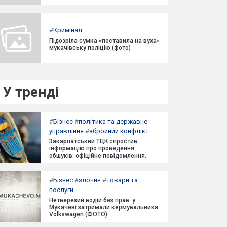
#
Кримінал
Підозріла сумка «поставила на вуха»
мукачівську поліцію (фото)
У тренді
#
Бізнес
#
політика та державне
управління
#
збройний конфлікт
Закарпатський ТЦК спростив
інформацію про проведення
обшуків: офіційне повідомлення.
#
Бізнес
#
злочин
#
товари та
послуги
Нетверезий водій без прав: у
Мукачеві затримали кермувальника
Volkswagen (ФОТО)