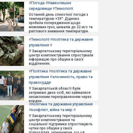
#
Погода
#
Навколишнє
середовище
#
Технології
Останній день спекотної погоди з
температурою +39°: Діденко
зробила попередження щодо
можливих гроз, шквалів до 22 м/с та
раптового зниження температури.
#
Технології
#
політика та державне
управління
#
У Закарпатському територіальному
центрі комплектування спростували
інформацію про обшуки в своїх
відділеннях.
#
Політика
#
політика та державне
управління
#
злочинність, право та
правосуддя
У Закарпатській області були
затримані двоє осіб, які займалися
незаконним переправленням через
кордон.
#
політика та державне управління
#
конфлікт, війна та мир
#
У Закарпатському територіальному
центрі комплектування та
соціальної підтримки спростовують
чутки про обшуки у своїх
підрозділах, зазначаючи, що ця