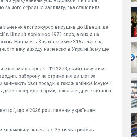
лати з урахуванням усіх надбавок. Як пише
ю за його середню зарплату, яка становила
звільнення експрокурор вирушив до Швеції, де
ії в Швеції дорівнює 1973 євро, а вихід на
 років. Натомість Казак отримує 3152 євро за
нього віку виходу на пенсію в Україні йому ще
итанні законопроєкт №12278, який стосується
 вводить заборону на отримання виплат за
и займають свої посади, а також змінює існуючі
 діяти попередні норми, оскільки друге читання
ентарі", що в 2026 році певним українцям
и мінімальну пенсію до 25 тисяч гривень