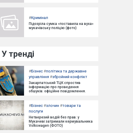
#
Кримінал
Підозріла сумка «поставила на вуха»
мукачівську поліцію (фото)
У тренді
#
Бізнес
#
політика та державне
управління
#
збройний конфлікт
Закарпатський ТЦК спростив
інформацію про проведення
обшуків: офіційне повідомлення.
#
Бізнес
#
злочин
#
товари та
послуги
Нетверезий водій без прав: у
Мукачеві затримали кермувальника
Volkswagen (ФОТО)