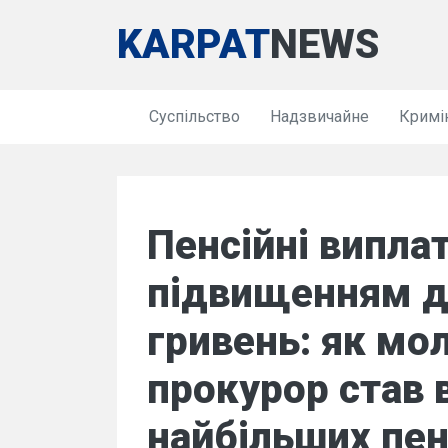
KARPAT
NEWS
Суспільство
Надзвичайне
Кримі
Пенсійні виплат
підвищенням д
гривень: як мо
прокурор став 
найбільших пенс