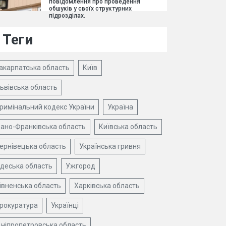
повідомлення про проведення
обшуків у своїх структурних
підрозділах.
Теги
акарпатська область
Київ
ьвівська область
римінальний кодекс України
Україна
вано-Франківська область
Київська область
ернівецька область
Українська гривня
деська область
Ужгород
івненська область
Харківська область
рокуратура
Українці
ніпропетровська область