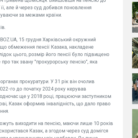
яч гривень щомісяця. Вийшовши на пенсію до
 її, але й через суд добився поновлення
буваючи за межами країни.
ів.
OBOZ.UA, 15 грудня Харківський окружний
 що обмеження пенсії Казака, накладене
ідок цього, розмір його пенсії було підвищено
 про так звану "прокурорську пенсію", яка
органах прокуратури. У 31 рік він очолив
2022-го до початку 2024 року керував
Водночас ще у 2018 році, працюючи заступником
ові, Казак оформив інвалідність, що дало право
ння.
можуть виходити на пенсію, маючи лише 10 років
 скористався Казак, а згодом через суд домігся