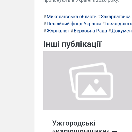
пропонують в Україні з 2026 року.
#
Миколаївська область
#
Закарпатська
#
Пенсійний фонд України
#
Інвалідніст
#
Журналіст
#
Верховна Рада
#
Докумен
Інші публікації
Ужгородські
«капюшонщики» —