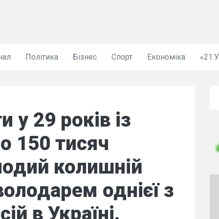
нал
Політика
Бізнес
Спорт
Економіка
«21:
и у 29 років із
о 150 тисяч
лодий колишній
володарем однієї з
ій в Україні.