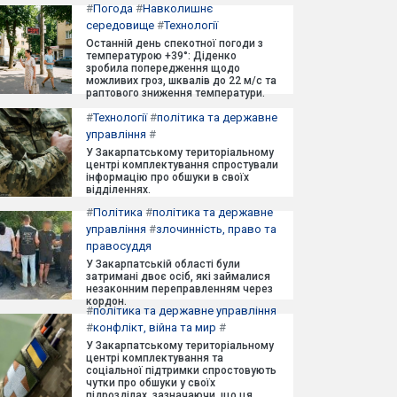
#
Погода
#
Навколишнє
середовище
#
Технології
Останній день спекотної погоди з
температурою +39°: Діденко
зробила попередження щодо
можливих гроз, шквалів до 22 м/с та
раптового зниження температури.
#
Технології
#
політика та державне
управління
#
У Закарпатському територіальному
центрі комплектування спростували
інформацію про обшуки в своїх
відділеннях.
#
Політика
#
політика та державне
управління
#
злочинність, право та
правосуддя
У Закарпатській області були
затримані двоє осіб, які займалися
незаконним переправленням через
кордон.
#
політика та державне управління
#
конфлікт, війна та мир
#
У Закарпатському територіальному
центрі комплектування та
соціальної підтримки спростовують
чутки про обшуки у своїх
підрозділах, зазначаючи, що ця