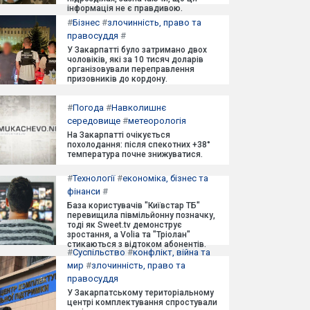
інформація не є правдивою.
#
Бізнес
#
злочинність, право та
правосуддя
#
У Закарпатті було затримано двох
чоловіків, які за 10 тисяч доларів
організовували переправлення
призовників до кордону.
#
Погода
#
Навколишнє
середовище
#
метеорологія
На Закарпатті очікується
похолодання: після спекотних +38°
температура почне знижуватися.
#
Технології
#
економіка, бізнес та
фінанси
#
База користувачів "Київстар ТБ"
перевищила півмільйонну позначку,
тоді як Sweet.tv демонструє
зростання, а Volia та "Тріолан"
стикаються з відтоком абонентів.
#
Суспільство
#
конфлікт, війна та
мир
#
злочинність, право та
правосуддя
У Закарпатському територіальному
центрі комплектування спростували