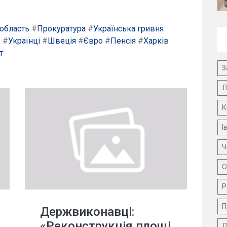
 область
#
Прокуратура
#
Українська гривня
ь
#
Українці
#
Швеція
#
Євро
#
Пенсія
#
Харків
т
З
Л
К
І
Ч
О
Р
П
Держвиконавці:
«Реконструкція площі
Д