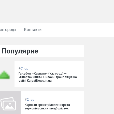
Ужгород»
Контакти
Популярне
#
Спорт
Гандбол. «Карпати» (Ужгород) —
«Спартак (Київ). Онлайн-трансляція на
сайті KarpatNews.in.ua
#
Спорт
Карпати «розстріляли» ворота
тернопільських гандболісток