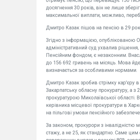
отримує пенсію, що перевищує 150 тис
досягнення 30 років, він не лише зберіг
максимальної виплати, можливо, пере
Дмитро Казак пішов на пенсію в 29 рок
Згідно з інформацією, опублікованою 
адміністративний суд ухвалив рішення,
Пенсійним фондом, є незаконним. Внасл
до 156 692 гривень на місяць. Мова йде
визначається за особливими нормами.
Дмитро Казак зробив стрімку кар'єру в 
Закарпатську обласну прокуратуру, а з 
прокуратурою Миколаївської області. 
керівника місцевої прокуратури в Харк
на пільгові умови пенсійного забезпече
За законом, прокурори з інвалідністю 
стажу, а не 25, як стандартно. Саме цим