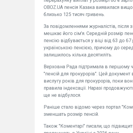
перерахунку виплат у розмірі 80% зарп
OBOZ.UA пенсія Казака виявилася вищо
близько 125 тисяч гривень.
За повідомленнями журналістів, після 
мешкає його сім'я. Середній розмір пенс
пенсію відбувається у віці від 63 до 67
українською пенсією, причому до серед
залишилось кілька десятиліть.
Верховна Рада підтримала в першому ч
"пенсій для прокурорів". Цей документ
вислугу років для прокурорів, поки вон
правила індексації. Наразі продовжують
ще не відбулося.
Раніше стало відомо через портал "Ком
зменшать розмір пенсій.
Також "Коментарі" писали, що підвищит