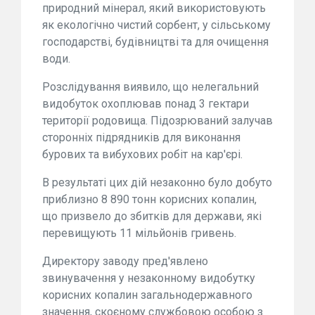
природний мінерал, який використовують
як екологічно чистий сорбент, у сільському
господарстві, будівництві та для очищення
води.
Розслідування виявило, що нелегальний
видобуток охоплював понад 3 гектари
території родовища. Підозрюваний залучав
сторонніх підрядників для виконання
бурових та вибухових робіт на кар'єрі.
В результаті цих дій незаконно було добуто
приблизно 8 890 тонн корисних копалин,
що призвело до збитків для держави, які
перевищують 11 мільйонів гривень.
Директору заводу пред'явлено
звинувачення у незаконному видобутку
корисних копалин загальнодержавного
значення, скоєному службовою особою з