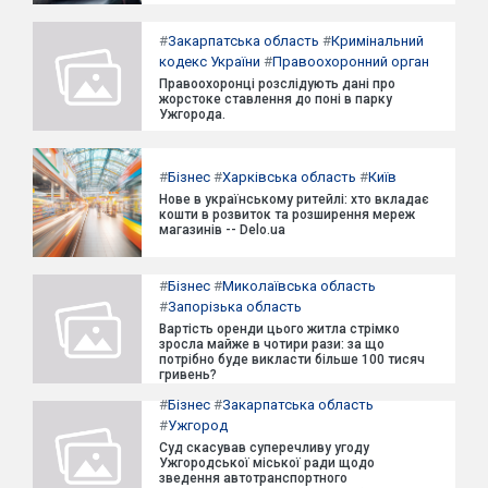
#
Закарпатська область
#
Кримінальний
кодекс України
#
Правоохоронний орган
Правоохоронці розслідують дані про
жорстоке ставлення до поні в парку
Ужгорода.
#
Бізнес
#
Харківська область
#
Київ
Нове в українському ритейлі: хто вкладає
кошти в розвиток та розширення мереж
магазинів -- Delo.ua
#
Бізнес
#
Миколаївська область
#
Запорізька область
Вартість оренди цього житла стрімко
зросла майже в чотири рази: за що
потрібно буде викласти більше 100 тисяч
гривень?
#
Бізнес
#
Закарпатська область
#
Ужгород
Суд скасував суперечливу угоду
Ужгородської міської ради щодо
зведення автотранспортного