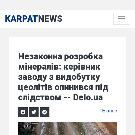
KARPAT
NEWS
Незаконна розробка
мінералів: керівник
заводу з видобутку
цеолітів опинився під
слідством -- Delo.ua
#
Бізнес