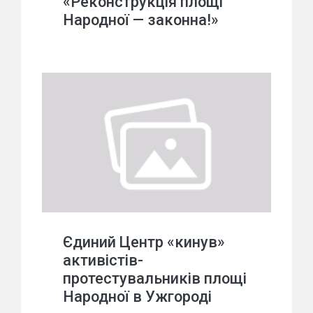
«Реконструкція площі
Народної — законна!»
Єдиний Центр «кинув»
активістів-
протестувальників площі
Народної в Ужгороді