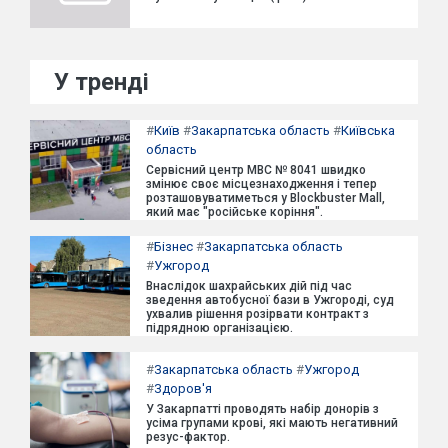
У тренді
#
Київ
#
Закарпатська область
#
Київська
область
Сервісний центр МВС № 8041 швидко
змінює своє місцезнаходження і тепер
розташовуватиметься у Blockbuster Mall,
який має "російське коріння".
#
Бізнес
#
Закарпатська область
#
Ужгород
Внаслідок шахрайських дій під час
зведення автобусної бази в Ужгороді, суд
ухвалив рішення розірвати контракт з
підрядною організацією.
#
Закарпатська область
#
Ужгород
#
Здоров'я
У Закарпатті проводять набір донорів з
усіма групами крові, які мають негативний
резус-фактор.