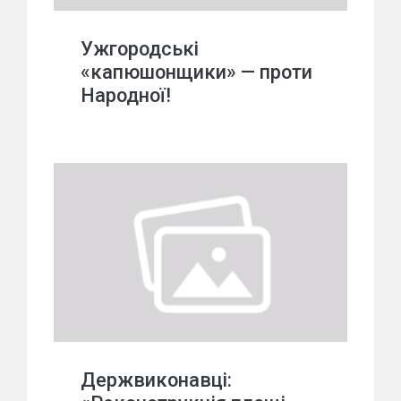
Ужгородські
«капюшонщики» — проти
Народної!
Держвиконавці: