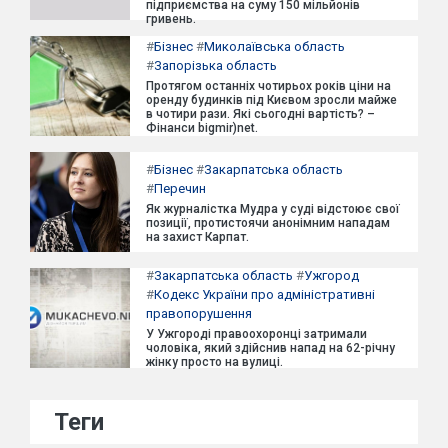
підприємства на суму 150 мільйонів
гривень.
#
Бізнес
#
Миколаївська область
#
Запорізька область
Протягом останніх чотирьох років ціни на
оренду будинків під Києвом зросли майже
в чотири рази. Які сьогодні вартість? –
Фінанси bigmir)net.
#
Бізнес
#
Закарпатська область
#
Перечин
Як журналістка Мудра у суді відстоює свої
позиції, протистоячи анонімним нападам
на захист Карпат.
#
Закарпатська область
#
Ужгород
#
Кодекс України про адміністративні
правопорушення
У Ужгороді правоохоронці затримали
чоловіка, який здійснив напад на 62-річну
жінку просто на вулиці.
Теги