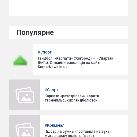
Популярне
#
Спорт
Гандбол. «Карпати» (Ужгород) — «Спартак
(Київ). Онлайн-трансляція на сайті
KarpatNews.in.ua
#
Спорт
Карпати «розстріляли» ворота
тернопільських гандболісток
#
Кримінал
Підозріла сумка «поставила на вуха»
мукачівську поліцію (фото)