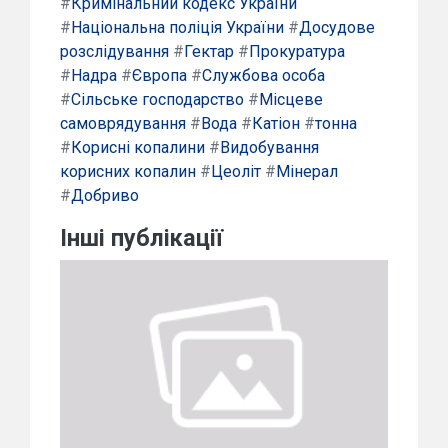
#
Кримінальний кодекс України
#
Національна поліція України
#
Досудове
розслідування
#
Гектар
#
Прокуратура
#
Надра
#
Європа
#
Службова особа
#
Сільське господарство
#
Місцеве
самоврядування
#
Вода
#
Катіон
#
тонна
#
Корисні копалини
#
Видобування
корисних копалин
#
Цеоліт
#
Мінерал
#
Добриво
Інші публікації