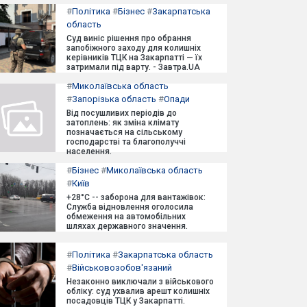
#
Політика
#
Бізнес
#
Закарпатська
область
Суд виніс рішення про обрання
запобіжного заходу для колишніх
керівників ТЦК на Закарпатті — їх
затримали під варту. - Завтра.UA
#
Миколаївська область
#
Запорізька область
#
Опади
Від посушливих періодів до
затоплень: як зміна клімату
позначається на сільському
господарстві та благополуччі
населення.
#
Бізнес
#
Миколаївська область
#
Київ
+28°C -- заборона для вантажівок:
Служба відновлення оголосила
обмеження на автомобільних
шляхах державного значення.
#
Політика
#
Закарпатська область
#
Військовозобов'язаний
Незаконно виключали з військового
обліку: суд ухвалив арешт колишніх
посадовців ТЦК у Закарпатті.