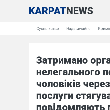
KARPAT
NEWS
Суспільство
Надзвичайне
Кримі
Затримано орга
нелегального 
чоловіків через
послуги стягув
повідомляють 