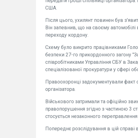
передати гроші спільниці організатора. 
США.
Після цього, ухилянт повинен був з’яви
Він запевнив, що на своєму автомобілі 
переходу кордону.
Схему було викрито працівниками Голов
безпеки 27-го прикордонного загону "З
співробітниками Управління СБУ в Зака
спеціалізованої прокуратури у сфері об
Правоохоронці задокументували факт 
організатора.
Військового затримали та офіційно зви
правопорушення згідно з частиною 3 ст
стосується незаконного переправлення
Попереднє розслідування в цій справі 