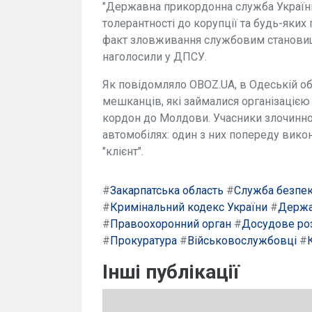
"Державна прикордонна служба Україн
толерантності до корупції та будь-яки
факт зловживання службовим становищ
наголосили у ДПСУ.
Як повідомляло OBOZ.UA, в Одеській о
мешканців, які займалися організацією
кордон до Молдови. Учасники злочинно
автомобілях: один з них попереду вико
"клієнт".
#
Закарпатська область
#
Служба безпек
#
Кримінальний кодекс України
#
Держа
#
Правоохоронний орган
#
Досудове ро
#
Прокуратура
#
Військовослужбовці
#
Інші публікації