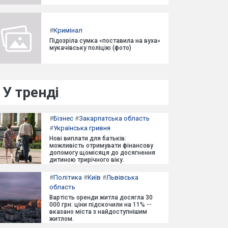
#
Кримінал
Підозріла сумка «поставила на вуха»
мукачівську поліцію (фото)
У тренді
#
Бізнес
#
Закарпатська область
#
Українська гривня
Нові виплати для батьків:
можливість отримувати фінансову
допомогу щомісяця до досягнення
дитиною трирічного віку.
#
Політика
#
Київ
#
Львівська
область
Вартість оренди житла досягла 30
000 грн: ціни підскочили на 11% --
вказано міста з найдоступнішим
житлом.