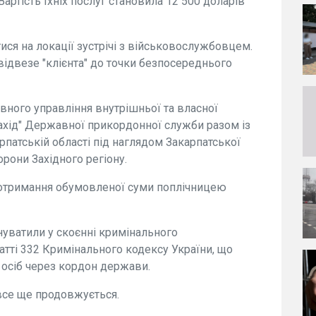
Вартість їхніх послуг становила 12 500 доларів
тися на локації зустрічі з військовослужбовцем.
відвезе "клієнта" до точки безпосереднього
ного управління внутрішньої та власної
ахід" Державної прикордонної служби разом із
рпатській області під наглядом Закарпатської
орони Західного регіону.
отримання обумовленої суми поплічницею
нуватили у скоєнні кримінального
атті 332 Кримінального кодексу України, що
 осіб через кордон держави.
все ще продовжується.