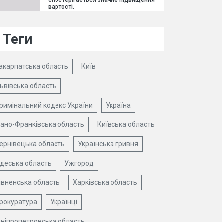
спостерігається значне підвищення
вартості.
Теги
акарпатська область
Київ
ьвівська область
римінальний кодекс України
Україна
вано-Франківська область
Київська область
ернівецька область
Українська гривня
деська область
Ужгород
івненська область
Харківська область
рокуратура
Українці
ніпропетровська область