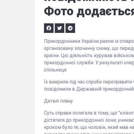
Фото додаєтьс
Прикордонники України разом із співр
організовану злочинну схему, що перед
країни. Цю діяльність курував військо
прикордонної служби. У результаті опера
спільниця.
Їх викрили під час спроби переправити 
повідомили в Державній прикордонній 
Деталі плану
Суть справи полягала в тому, що "клієнт
дістатися до прикордонної зони, уника
кроком було те, що чоловік, який мав 