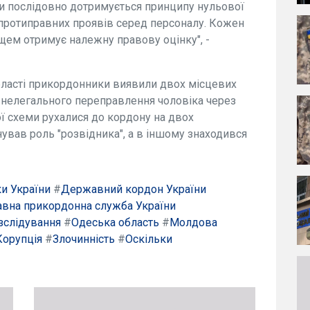
и послідовно дотримується принципу нульової
х протиправних проявів серед персоналу. Кожен
ем отримує належну правову оцінку", -
бласті прикордонники виявили двох місцевих
 нелегального переправлення чоловіка через
ї схеми рухалися до кордону на двох
нував роль "розвідника", а в іншому знаходився
и України
#
Державний кордон України
вна прикордонна служба України
зслідування
#
Одеська область
#
Молдова
Корупція
#
Злочинність
#
Оскільки