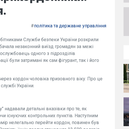
я.
#
політика та державне управління
обітниками Служби безпеки України розкрили
бачала незаконний виїзд громадян за межі
вослужбовець одного з підрозділів
ції були затримані як сам фігурант, так і його
через кордон чоловіка призовного віку. Про це
службі України.
у" надавали детальні вказівки про те, як
ючи існуючих контрольних пунктів. Наступним
намір нелегально перейти кордон, повинен був