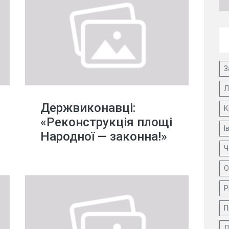
З
Л
Держвиконавці:
К
«Реконструкція площі
І
Народної — законна!»
Ч
О
Р
П
Д