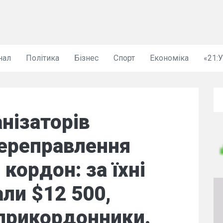
нал
Політика
Бізнес
Спорт
Економіка
«21:
нізаторів
переправлення
 кордон: за їхні
али $12 500,
прикордонники.