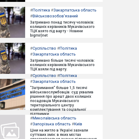
#
Політика
#
Закарпатська область
#
Військовозобов'язаний
Затримано понад тисячу чоловіків:
колишніх керівників Мукачівського
ТЦК взято під варту - Новини
bigmir)net
#
Суспільство
#
Політика
#
Закарпатська область
Затримано більше тисячі чоловіків:
колишніх керівників Мукачівського
ТЦК взяли під варту.
#
Суспільство
#
Політика
#
Закарпатська область
"Затримання" більше 1,5 тисячі
військовослужбовців: суд ухвалив
рішення про арешт двох колишніх
посадовців Мукачівського
територіального центру
комплектування та соціальної
підтримки.
#
Миколаївська область
#
Запорізька область
#
Київ
Ціни на житло в Україні зазнали
суттєвих змін: в яких містах