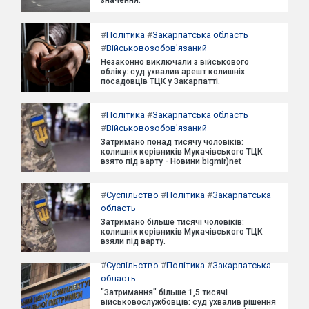
#
Політика
#
Закарпатська область
#
Військовозобов'язаний
Незаконно виключали з військового
обліку: суд ухвалив арешт колишніх
посадовців ТЦК у Закарпатті.
#
Політика
#
Закарпатська область
#
Військовозобов'язаний
Затримано понад тисячу чоловіків:
колишніх керівників Мукачівського ТЦК
взято під варту - Новини bigmir)net
#
Суспільство
#
Політика
#
Закарпатська
область
Затримано більше тисячі чоловіків:
колишніх керівників Мукачівського ТЦК
взяли під варту.
#
Суспільство
#
Політика
#
Закарпатська
область
"Затримання" більше 1,5 тисячі
військовослужбовців: суд ухвалив рішення