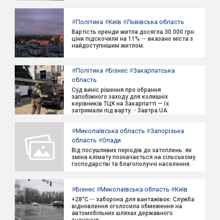
#
Політика
#
Київ
#
Львівська область
Вартість оренди житла досягла 30 000 грн:
ціни підскочили на 11% -- вказано міста з
найдоступнішим житлом.
#
Політика
#
Бізнес
#
Закарпатська
область
Суд виніс рішення про обрання
запобіжного заходу для колишніх
керівників ТЦК на Закарпатті — їх
затримали під варту. - Завтра.UA
#
Миколаївська область
#
Запорізька
область
#
Опади
Від посушливих періодів до затоплень: як
зміна клімату позначається на сільському
господарстві та благополуччі населення.
#
Бізнес
#
Миколаївська область
#
Київ
+28°C -- заборона для вантажівок: Служба
відновлення оголосила обмеження на
автомобільних шляхах державного
значення.