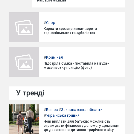
KarpatNews.in.ua
#
Спорт
Карпати «розстріляли» ворота
тернопільських гандболісток
#
Кримінал
Підозріла сумка «поставила на вуха»
мукачівську поліцію (фото)
У тренді
#
Бізнес
#
Закарпатська область
#
Українська гривня
Нові виплати для батьків: можливість
отримувати фінансову допомогу щомісяця
до досягнення дитиною трирічного віку.