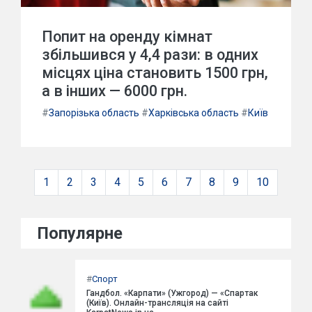
Попит на оренду кімнат
збільшився у 4,4 рази: в одних
місцях ціна становить 1500 грн,
а в інших — 6000 грн.
#
Запорізька область
#
Харківська область
#
Київ
1
2
3
4
5
6
7
8
9
10
Популярне
#
Спорт
Гандбол. «Карпати» (Ужгород) — «Спартак
(Київ). Онлайн-трансляція на сайті