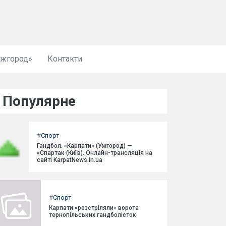
Ужгород»
Контакти
Популярне
#
Спорт
Гандбол. «Карпати» (Ужгород) —
«Спартак (Київ). Онлайн-трансляція на
сайті KarpatNews.in.ua
#
Спорт
Карпати «розстріляли» ворота
тернопільських гандболісток