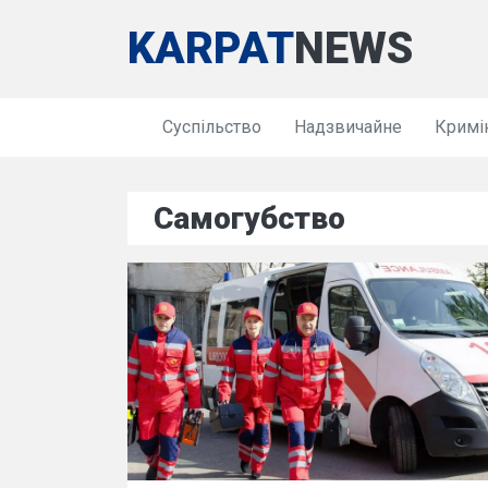
KARPAT
NEWS
Суспільство
Надзвичайне
Кримі
Самогубство