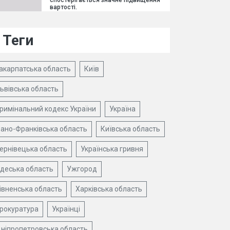
спостерігається значне підвищення
вартості.
Теги
акарпатська область
Київ
ьвівська область
римінальний кодекс України
Україна
вано-Франківська область
Київська область
ернівецька область
Українська гривня
деська область
Ужгород
івненська область
Харківська область
рокуратура
Українці
ніпропетровська область