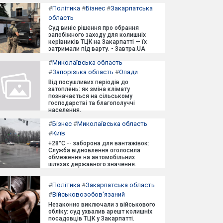
#
Політика
#
Бізнес
#
Закарпатська
область
Суд виніс рішення про обрання
запобіжного заходу для колишніх
керівників ТЦК на Закарпатті — їх
затримали під варту. - Завтра.UA
#
Миколаївська область
#
Запорізька область
#
Опади
Від посушливих періодів до
затоплень: як зміна клімату
позначається на сільському
господарстві та благополуччі
населення.
#
Бізнес
#
Миколаївська область
#
Київ
+28°C -- заборона для вантажівок:
Служба відновлення оголосила
обмеження на автомобільних
шляхах державного значення.
#
Політика
#
Закарпатська область
#
Військовозобов'язаний
Незаконно виключали з військового
обліку: суд ухвалив арешт колишніх
посадовців ТЦК у Закарпатті.