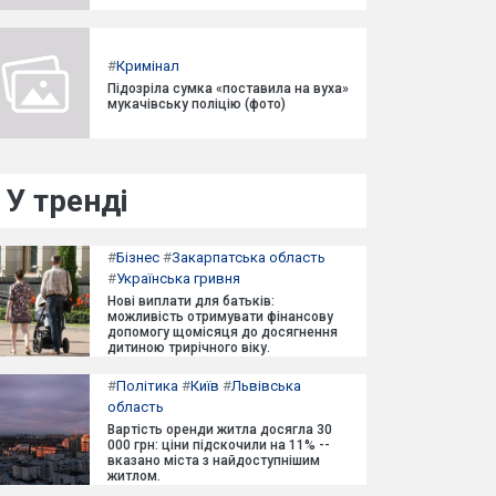
#
Кримінал
Підозріла сумка «поставила на вуха»
мукачівську поліцію (фото)
У тренді
#
Бізнес
#
Закарпатська область
#
Українська гривня
Нові виплати для батьків:
можливість отримувати фінансову
допомогу щомісяця до досягнення
дитиною трирічного віку.
#
Політика
#
Київ
#
Львівська
область
Вартість оренди житла досягла 30
000 грн: ціни підскочили на 11% --
вказано міста з найдоступнішим
житлом.