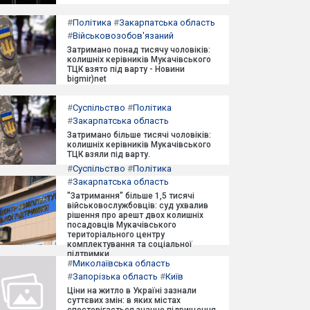
#
Політика
#
Закарпатська область
#
Військовозобов'язаний
Затримано понад тисячу чоловіків:
колишніх керівників Мукачівського
ТЦК взято під варту - Новини
bigmir)net
#
Суспільство
#
Політика
#
Закарпатська область
Затримано більше тисячі чоловіків:
колишніх керівників Мукачівського
ТЦК взяли під варту.
#
Суспільство
#
Політика
#
Закарпатська область
"Затримання" більше 1,5 тисячі
військовослужбовців: суд ухвалив
рішення про арешт двох колишніх
посадовців Мукачівського
територіального центру
комплектування та соціальної
підтримки.
#
Миколаївська область
#
Запорізька область
#
Київ
Ціни на житло в Україні зазнали
суттєвих змін: в яких містах