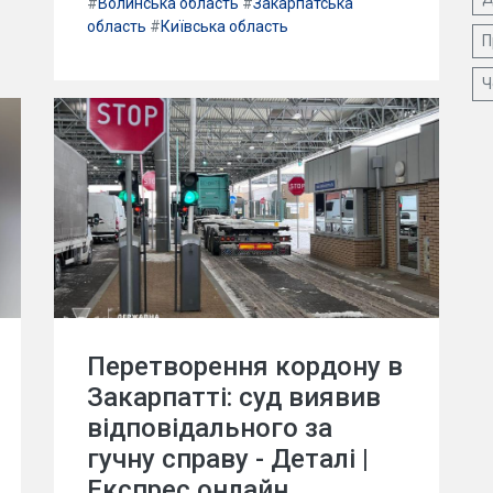
#
Волинська область
#
Закарпатська
область
#
Київська область
П
Ч
Перетворення кордону в
Закарпатті: суд виявив
відповідального за
гучну справу - Деталі |
Експрес онлайн