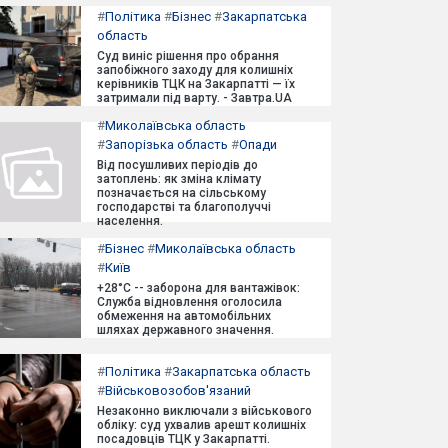
#
Політика
#
Бізнес
#
Закарпатська
область
Суд виніс рішення про обрання
запобіжного заходу для колишніх
керівників ТЦК на Закарпатті — їх
затримали під варту. - Завтра.UA
#
Миколаївська область
#
Запорізька область
#
Опади
Від посушливих періодів до
затоплень: як зміна клімату
позначається на сільському
господарстві та благополуччі
населення.
#
Бізнес
#
Миколаївська область
#
Київ
+28°C -- заборона для вантажівок:
Служба відновлення оголосила
обмеження на автомобільних
шляхах державного значення.
#
Політика
#
Закарпатська область
#
Військовозобов'язаний
Незаконно виключали з військового
обліку: суд ухвалив арешт колишніх
посадовців ТЦК у Закарпатті.