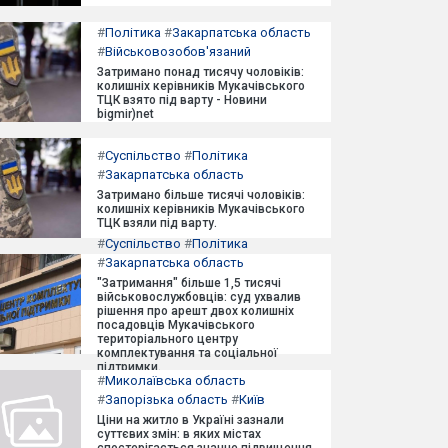
#
Політика
#
Закарпатська область
#
Військовозобов'язаний
Затримано понад тисячу чоловіків:
колишніх керівників Мукачівського
ТЦК взято під варту - Новини
bigmir)net
#
Суспільство
#
Політика
#
Закарпатська область
Затримано більше тисячі чоловіків:
колишніх керівників Мукачівського
ТЦК взяли під варту.
#
Суспільство
#
Політика
#
Закарпатська область
"Затримання" більше 1,5 тисячі
військовослужбовців: суд ухвалив
рішення про арешт двох колишніх
посадовців Мукачівського
територіального центру
комплектування та соціальної
підтримки.
#
Миколаївська область
#
Запорізька область
#
Київ
Ціни на житло в Україні зазнали
суттєвих змін: в яких містах