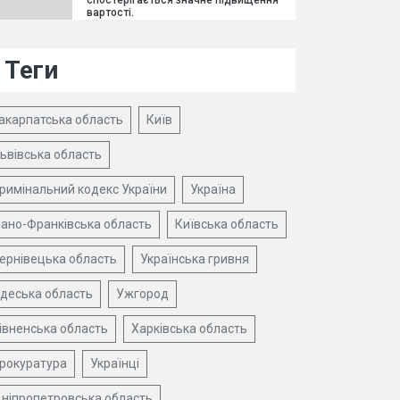
спостерігається значне підвищення
вартості.
Теги
акарпатська область
Київ
ьвівська область
римінальний кодекс України
Україна
вано-Франківська область
Київська область
ернівецька область
Українська гривня
деська область
Ужгород
івненська область
Харківська область
рокуратура
Українці
ніпропетровська область