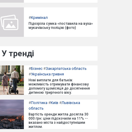
#
Кримінал
Підозріла сумка «поставила на вуха»
мукачівську поліцію (фото)
У тренді
#
Бізнес
#
Закарпатська область
#
Українська гривня
Нові виплати для батьків:
можливість отримувати фінансову
допомогу щомісяця до досягнення
дитиною трирічного віку.
#
Політика
#
Київ
#
Львівська
область
Вартість оренди житла досягла 30
000 грн: ціни підскочили на 11% --
вказано міста з найдоступнішим
житлом.