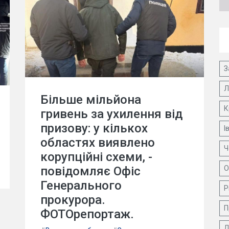
З
Л
Більше мільйона
К
гривень за ухилення від
призову: у кількох
І
областях виявлено
Ч
корупційні схеми, -
повідомляє Офіс
О
Генерального
Р
прокурора.
П
ФОТОрепортаж.
Д