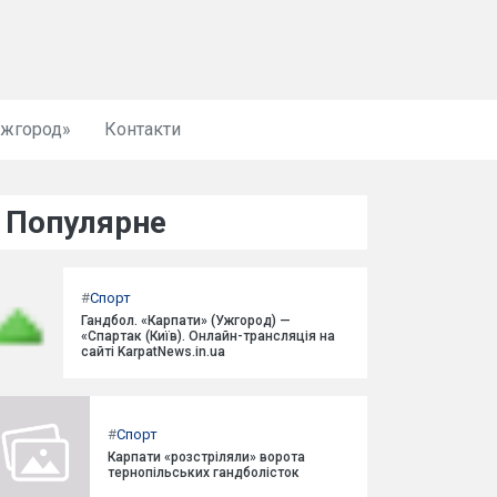
Ужгород»
Контакти
Популярне
#
Спорт
Гандбол. «Карпати» (Ужгород) —
«Спартак (Київ). Онлайн-трансляція на
сайті KarpatNews.in.ua
#
Спорт
Карпати «розстріляли» ворота
тернопільських гандболісток