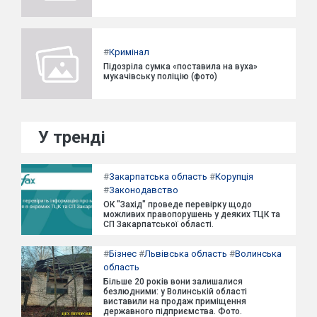
#
Кримінал
Підозріла сумка «поставила на вуха»
мукачівську поліцію (фото)
У тренді
#
Закарпатська область
#
Корупція
#
Законодавство
ОК "Захід" проведе перевірку щодо
можливих правопорушень у деяких ТЦК та
СП Закарпатської області.
#
Бізнес
#
Львівська область
#
Волинська
область
Більше 20 років вони залишалися
безлюдними: у Волинській області
виставили на продаж приміщення
державного підприємства. Фото.