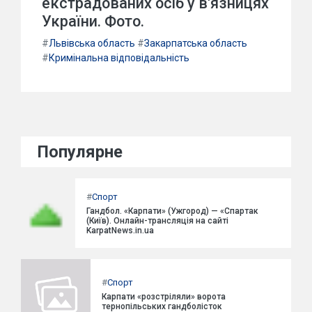
екстрадованих осіб у в'язницях
України. Фото.
#
Львівська область
#
Закарпатська область
#
Кримінальна відповідальність
Популярне
#
Спорт
Гандбол. «Карпати» (Ужгород) — «Спартак
(Київ). Онлайн-трансляція на сайті
KarpatNews.in.ua
#
Спорт
Карпати «розстріляли» ворота
тернопільських гандболісток