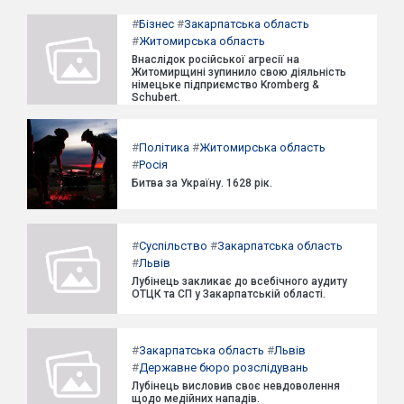
#
Бізнес
#
Закарпатська область
#
Житомирська область
Внаслідок російської агресії на
Житомирщині зупинило свою діяльність
німецьке підприємство Kromberg &
Schubert.
#
Політика
#
Житомирська область
#
Росія
Битва за Україну. 1628 рік.
#
Суспільство
#
Закарпатська область
#
Львів
Лубінець закликає до всебічного аудиту
ОТЦК та СП у Закарпатській області.
#
Закарпатська область
#
Львів
#
Державне бюро розслідувань
Лубінець висловив своє невдоволення
щодо медійних нападів.