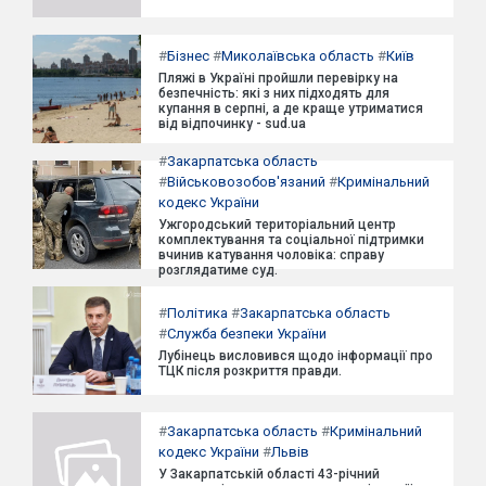
#
Бізнес
#
Миколаївська область
#
Київ
Пляжі в Україні пройшли перевірку на
безпечність: які з них підходять для
купання в серпні, а де краще утриматися
від відпочинку - sud.ua
#
Закарпатська область
#
Військовозобов'язаний
#
Кримінальний
кодекс України
Ужгородський територіальний центр
комплектування та соціальної підтримки
вчинив катування чоловіка: справу
розглядатиме суд.
#
Політика
#
Закарпатська область
#
Служба безпеки України
Лубінець висловився щодо інформації про
ТЦК після розкриття правди.
#
Закарпатська область
#
Кримінальний
кодекс України
#
Львів
У Закарпатській області 43-річний