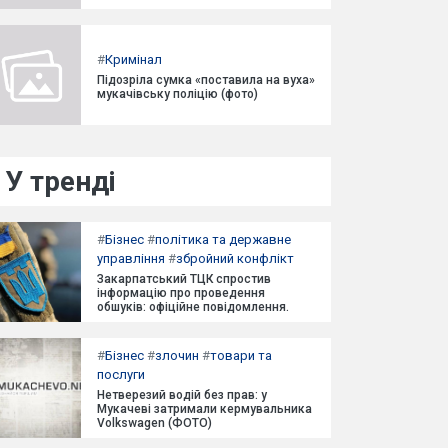
#
Кримінал
Підозріла сумка «поставила на вуха»
мукачівську поліцію (фото)
У тренді
#
Бізнес
#
політика та державне
управління
#
збройний конфлікт
Закарпатський ТЦК спростив
інформацію про проведення
обшуків: офіційне повідомлення.
#
Бізнес
#
злочин
#
товари та
послуги
Нетверезий водій без прав: у
Мукачеві затримали кермувальника
Volkswagen (ФОТО)