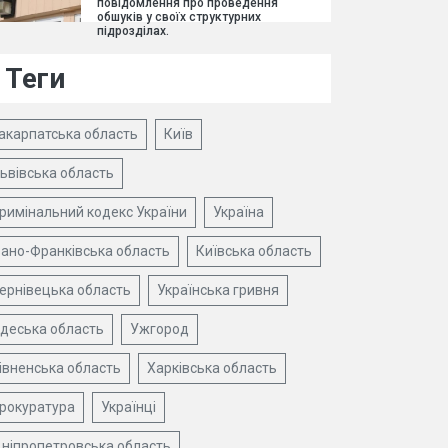
повідомлення про проведення
обшуків у своїх структурних
підрозділах.
Теги
акарпатська область
Київ
ьвівська область
римінальний кодекс України
Україна
вано-Франківська область
Київська область
ернівецька область
Українська гривня
деська область
Ужгород
івненська область
Харківська область
рокуратура
Українці
ніпропетровська область