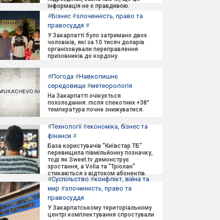
інформація не є правдивою.
#
Бізнес
#
злочинність, право та
правосуддя
#
У Закарпатті було затримано двох
чоловіків, які за 10 тисяч доларів
організовували переправлення
призовників до кордону.
#
Погода
#
Навколишнє
середовище
#
метеорологія
На Закарпатті очікується
похолодання: після спекотних +38°
температура почне знижуватися.
#
Технології
#
економіка, бізнес та
фінанси
#
База користувачів "Київстар ТБ"
перевищила півмільйонну позначку,
тоді як Sweet.tv демонструє
зростання, а Volia та "Тріолан"
стикаються з відтоком абонентів.
#
Суспільство
#
конфлікт, війна та
мир
#
злочинність, право та
правосуддя
У Закарпатському територіальному
центрі комплектування спростували