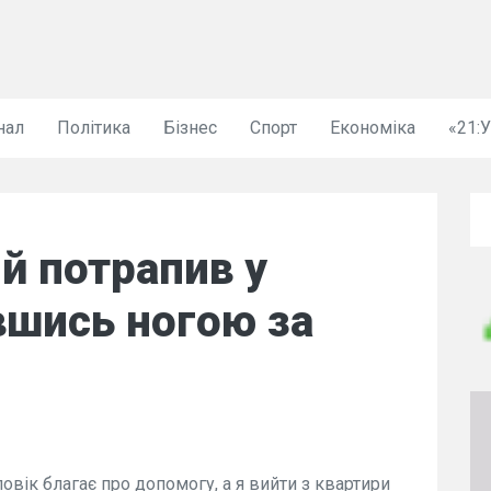
нал
Політика
Бізнес
Спорт
Економіка
«21:
й потрапив у
вшись ногою за
вік благає про допомогу, а я вийти з квартири