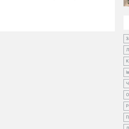
З
Л
К
І
Ч
О
Р
П
Д