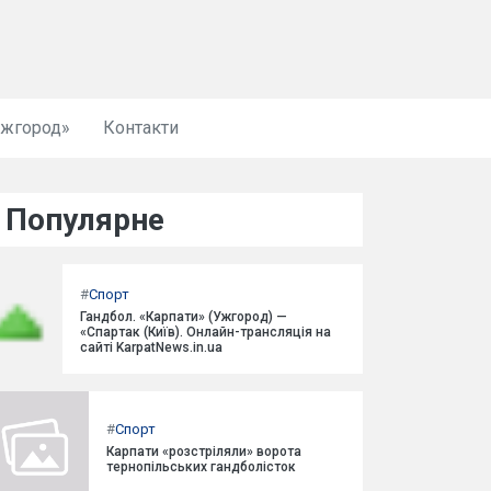
Ужгород»
Контакти
Популярне
#
Спорт
Гандбол. «Карпати» (Ужгород) —
«Спартак (Київ). Онлайн-трансляція на
сайті KarpatNews.in.ua
#
Спорт
Карпати «розстріляли» ворота
тернопільських гандболісток