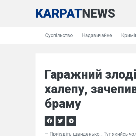
KARPAT
NEWS
Суспільство
Надзвичайне
Кримі
Гаражний злоді
халепу, зачепи
браму
— Приїздіть швиденько… Тут якийсь чоло