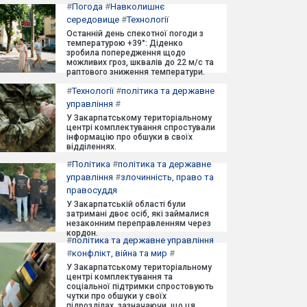
#
Погода
#
Навколишнє
середовище
#
Технології
Останній день спекотної погоди з
температурою +39°: Діденко
зробила попередження щодо
можливих гроз, шквалів до 22 м/с та
раптового зниження температури.
#
Технології
#
політика та державне
управління
#
У Закарпатському територіальному
центрі комплектування спростували
інформацію про обшуки в своїх
відділеннях.
#
Політика
#
політика та державне
управління
#
злочинність, право та
правосуддя
У Закарпатській області були
затримані двоє осіб, які займалися
незаконним переправленням через
кордон.
#
політика та державне управління
#
конфлікт, війна та мир
#
У Закарпатському територіальному
центрі комплектування та
соціальної підтримки спростовують
чутки про обшуки у своїх
підрозділах, зазначаючи, що ця