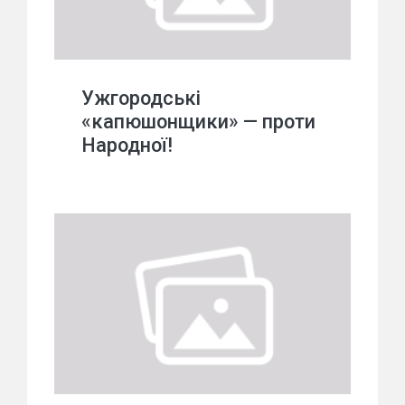
Ужгородські
«капюшонщики» — проти
Народної!