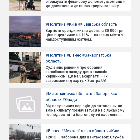
отримувати фінансову допомогу щомісяця
до досягнення дитиною трирічного віку.
#
Політика
#
Київ
#
Львівська область
Вартість оренди житла досягла 30 000 грн:
ціни підскочили на 11% -- вказано міста з
найдоступнішим житлом.
#
Політика
#
Бізнес
#
Закарпатська
область
Суд виніс рішення про обрання
запобіжного заходу для колишніх
керівників ТЦК на Закарпатті — їх
затримали під варту. - Завтра.UA
#
Миколаївська область
#
Запорізька
область
#
Опади
Від посушливих періодів до затоплень: як
зміна клімату позначається на сільському
господарстві та благополуччі населення.
#
Бізнес
#
Миколаївська область
#
Київ
+28°C -- заборона для вантажівок: Служба