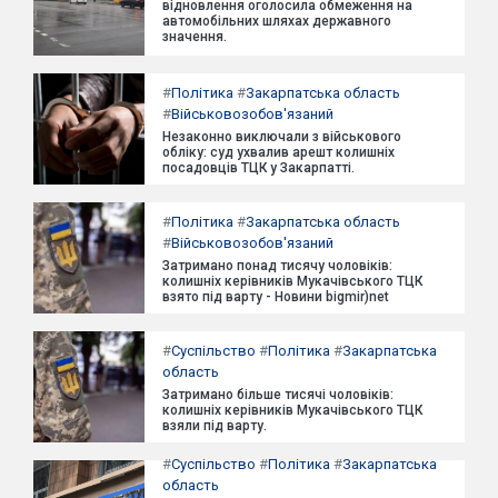
відновлення оголосила обмеження на
автомобільних шляхах державного
значення.
#
Політика
#
Закарпатська область
#
Військовозобов'язаний
Незаконно виключали з військового
обліку: суд ухвалив арешт колишніх
посадовців ТЦК у Закарпатті.
#
Політика
#
Закарпатська область
#
Військовозобов'язаний
Затримано понад тисячу чоловіків:
колишніх керівників Мукачівського ТЦК
взято під варту - Новини bigmir)net
#
Суспільство
#
Політика
#
Закарпатська
область
Затримано більше тисячі чоловіків:
колишніх керівників Мукачівського ТЦК
взяли під варту.
#
Суспільство
#
Політика
#
Закарпатська
область