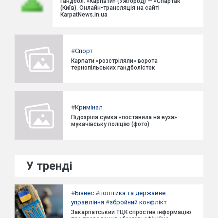
Гандбол. «Карпати» (Ужгород) — «Спартак
(Київ). Онлайн-трансляція на сайті
KarpatNews.in.ua
#
Спорт
Карпати «розстріляли» ворота
тернопільських гандболісток
#
Кримінал
Підозріла сумка «поставила на вуха»
мукачівську поліцію (фото)
У тренді
#
Бізнес
#
політика та державне
управління
#
збройний конфлікт
Закарпатський ТЦК спростив інформацію