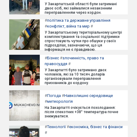
У Закарпатській області були затримані
двоє осіб, які займалися незаконним
переправленням через кордон.
#
політика та державне управління
#
конфлікт, війна та мир
#
У Закарпатському територіальному центрі
комплектування та соціальної підтримки
спростовують чутки про обшуки у своїх
підрозділах, зазначаючи, що ця
інформація не є правдивою.
#
Бізнес
#
злочинність, право та
правосуддя
#
У Закарпатті було затримано двох
чоловіків, які за 10 тисяч доларів
організовували переправлення
призовників до кордону.
#
Погода
#
Навколишнє середовище
#
метеорологія
На Закарпатті очікується похолодання:
після спекотних +38° температура почне
знижуватися.
#
Технології
#
економіка, бізнес та фінанси
#