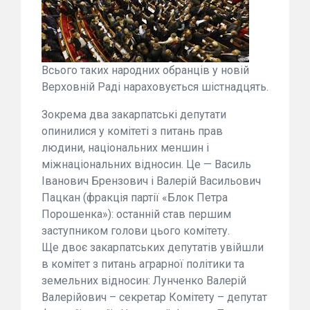
Всього таких народних обранців у новій
Верховній Раді нараховується шістнадцять.
Зокрема два закарпатські депутати
опинилися у комітеті з питань прав
людини, національних меншин і
міжнаціональних відносин. Це — Василь
Іванович Брензович і Валерій Васильович
Пацкан (фракція партії «Блок Петра
Порошенка»): останній став першим
заступником голови цього комітету.
Ще двоє закарпатських депутатів увійшли
в комітет з питань аграрної політики та
земельних відносин: Лунченко Валерій
Валерійович – секретар Комітету – депутат