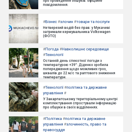
про проведення обшуків: офіційне
повідомлення.
#
Бізнес
#
злочин
#
товари та послуги
Нетверезий водій без прав: у Мукачеві
затримали кермувальника Volkswagen
(ФОТО)
#
Погода
#
Навколишнє середовище
#
Технології
Останній день спекотної погоди з
температурою +39°: Діденко зробила
попередження щодо можливих гроз,
шквалів до 22 м/с та раптового зниження
температури.
#
Технології
#
політика та державне
управління
#
У Закарпатському територіальному центрі
комплектування спростували інформацію
про обшуки в своїх відділеннях.
#
Політика
#
політика та державне
управління
#
злочинність, право та
правосуддя