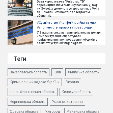
База користувачів "Київстар ТБ"
перевищила півмільйонну позначку, тоді
як Sweet.tv демонструє зростання, а Volia
та "Тріолан" стикаються з відтоком
абонентів.
#
Суспільство
#
конфлікт, війна та мир
#
злочинність, право та правосуддя
У Закарпатському територіальному центрі
комплектування спростували
повідомлення про проведення обшуків у
своїх структурних підрозділах.
Теги
Закарпатська область
Київ
Львівська область
Кримінальний кодекс України
Україна
Івано-Франківська область
Київська область
Чернівецька область
Українська гривня
Одеська область
Ужгород
Рівненська область