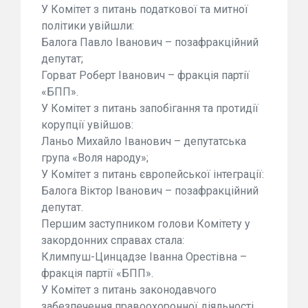
У Комітет з питань податкової та митної
політики увійшли:
Балога Павло Іванович – позафракційний
депутат;
Горват Роберт Іванович – фракція партії
«БПП».
У Комітет з питань запобігання та протидії
корупції увійшов:
Ланьо Михайло Іванович – депутатська
група «Воля народу»;
У Комітет з питань європейської інтеграції:
Балога Віктор Іванович – позафракційний
депутат.
Першим заступником голови Комітету у
закордонних справах стала:
Климпуш-Цинцадзе Іванна Орестівна –
фракція партії «БПП».
У Комітет з питань законодавчого
забезпечення право­охоронної діяльності