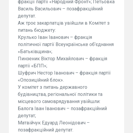
фракції партії «Народний Фронт»; Петьовка
Василь Васильович – позафракційний
депутат.
Аж троє закарпатців увійшли в Комітет з
питань бюджету:
Крулько Іван Іванович – фракція
політичної партії Всеукраїнське об’єднання
«Батьківщина»;
Пинзеник Віктор Михайлович – фракція
партії «БПП»;
Шуфрич Нестор Іванович – фракція партії
«Опозиційний блок».
У комітет з питань державного
будівництва, регіональної політики та
місцевого самоврядування увійшли:
Балога Іван Іванович – позафракційний
депутат;
Матвійчук Едуард Леонідович –
позафракційний депутат.