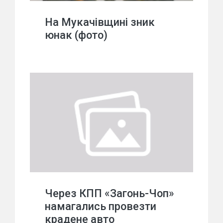
На Мукачівщині зник
юнак (фото)
Через КПП «Загонь-Чоп»
намагались провезти
крадене авто