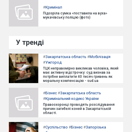
#
Кримінал
Підозріла сумка «поставила на вуха»
мукачівську поліцію (фото)
У тренді
#
Закарпатська область
#
Мобілізація
#
Ужгород
ТЦК неправомірно викликав чоловіка, який
має активну відстрочку: суд визнав за
потрібне виплатити 40 тисяч гривень як
моральну компенсацію - sud.ua
#
Бізнес
#
Закарпатська область
#
Кримінальний кодекс України
Правоохоронці проводять розслідування
причин загибелі коней в Закарпатській
області.
#
Суспільство
#
Бізнес
#
Запорізька