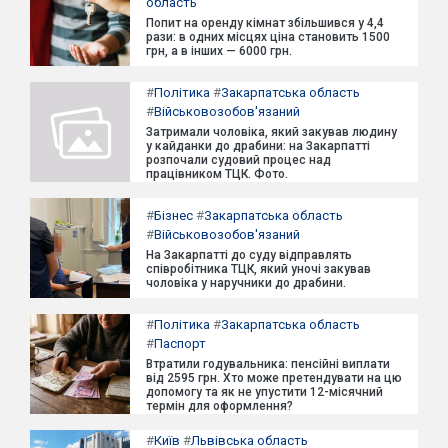
область
Попит на оренду кімнат збільшився у 4,4
рази: в одних місцях ціна становить 1500
грн, а в інших — 6000 грн.
#
Політика
#
Закарпатська область
#
Військовозобов'язаний
Затримали чоловіка, який закував людину
у кайданки до драбини: на Закарпатті
розпочали судовий процес над
працівником ТЦК. Фото.
#
Бізнес
#
Закарпатська область
#
Військовозобов'язаний
На Закарпатті до суду відправлять
співробітника ТЦК, який уночі закував
чоловіка у наручники до драбини.
#
Політика
#
Закарпатська область
#
Паспорт
Втратили годувальника: пенсійні виплати
від 2595 грн. Хто може претендувати на цю
допомогу та як не упустити 12-місячний
термін для оформлення?
#
Київ
#
Львівська область