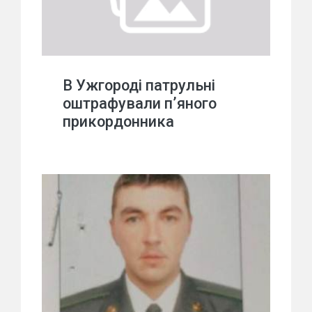
В Ужгороді патрульні
оштрафували п’яного
прикордонника