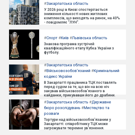
#
Закарпатська область
У 2026 році в Києві спостерігається
зниження кількості нових житлових
комплексів, що виходять на ринок, на 40%
- повідомляє "ЛУН".
#
Спорт
#
Київ
#
Львівська область
Знакова програма зустрічей
кваліфікаційного етапу Кубка України з
футболу.
#
Закарпатська область
#
Військовозобов'язаний
#
Кримінальний
кодекс України
В Закарпатті працівника ТЦК поставлять
перед судом за те, що він на всю ніч
закував військовозобов'язаного в
кайданки, прикувавши його до драбини.
#
Закарпатська область
#
Державне
бюро розслідувань
#
Мистецтво та
розваги
Тортури над військовозобов'язаним у
Закарпатті: співробітнику ТЦК може
загрожувати тюремне ув'язнення.