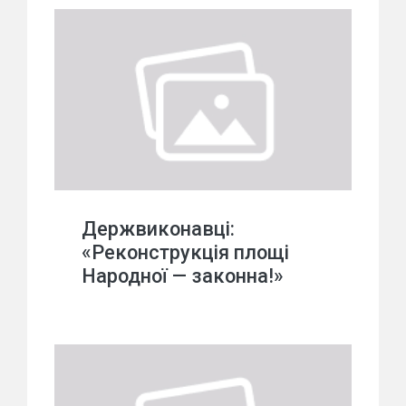
Держвиконавці:
«Реконструкція площі
Народної — законна!»