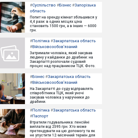
#
Суспільство
#
Бізнес
#
Запорізька
область
Попит на оренду кімнат збільшився у
4,4 рази: в одних місцях ціна
становить 1500 грн, а в інших — 6000
грн.
#
Політика
#
Закарпатська область
#
Військовозобов'язаний
Затримали чоловіка, який закував
людину у кайданки до драбини: на
Закарпатті розпочали судовий
процес над працівником ТЦК. Фото.
#
Бізнес
#
Закарпатська область
#
Військовозобов'язаний
На Закарпатті до суду відправлять
співробітника ТЦК, який уночі
закував чоловіка у наручники до
драбини.
#
Політика
#
Закарпатська область
#
Паспорт
Втратили годувальника: пенсійні
виплати від 2595 грн. Хто може
претендувати на цю допомогу та як
не упустити 12-місячний термін для