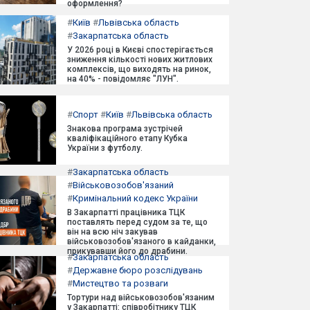
оформлення?
#
Київ
#
Львівська область
#
Закарпатська область
У 2026 році в Києві спостерігається
зниження кількості нових житлових
комплексів, що виходять на ринок,
на 40% - повідомляє "ЛУН".
#
Спорт
#
Київ
#
Львівська область
Знакова програма зустрічей
кваліфікаційного етапу Кубка
України з футболу.
#
Закарпатська область
#
Військовозобов'язаний
#
Кримінальний кодекс України
В Закарпатті працівника ТЦК
поставлять перед судом за те, що
він на всю ніч закував
військовозобов'язаного в кайданки,
прикувавши його до драбини.
#
Закарпатська область
#
Державне бюро розслідувань
#
Мистецтво та розваги
Тортури над військовозобов'язаним
у Закарпатті: співробітнику ТЦК