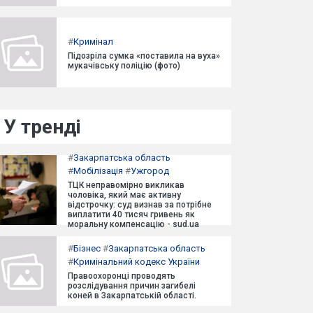
#
Кримінал
Підозріла сумка «поставила на вуха»
мукачівську поліцію (фото)
У тренді
#
Закарпатська область
#
Мобілізація
#
Ужгород
ТЦК неправомірно викликав
чоловіка, який має активну
відстрочку: суд визнав за потрібне
виплатити 40 тисяч гривень як
моральну компенсацію - sud.ua
#
Бізнес
#
Закарпатська область
#
Кримінальний кодекс України
Правоохоронці проводять
розслідування причин загибелі
коней в Закарпатській області.