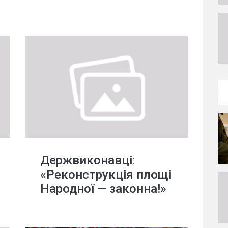
Держвиконавці:
«Реконструкція площі
Народної — законна!»