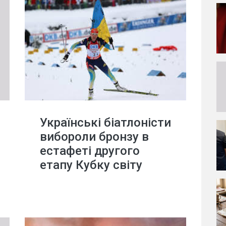
Українські біатлоністи
вибороли бронзу в
естафеті другого
етапу Кубку світу