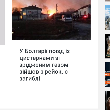
У Болгарії поїзд із
цистернами зі
зрідженим газом
зійшов з рейок, є
загиблі