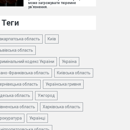
може загрожувати тюремне
ув'язнення.
Теги
акарпатська область
Київ
ьвівська область
римінальний кодекс України
Україна
вано-Франківська область
Київська область
ернівецька область
Українська гривня
деська область
Ужгород
івненська область
Харківська область
рокуратура
Українці
ніпропетровська область