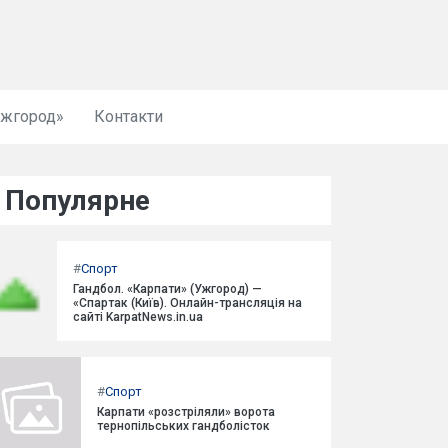
Ужгород»
Контакти
Популярне
#
Спорт
Гандбол. «Карпати» (Ужгород) —
«Спартак (Київ). Онлайн-трансляція на
сайті KarpatNews.in.ua
#
Спорт
Карпати «розстріляли» ворота
тернопільських гандболісток