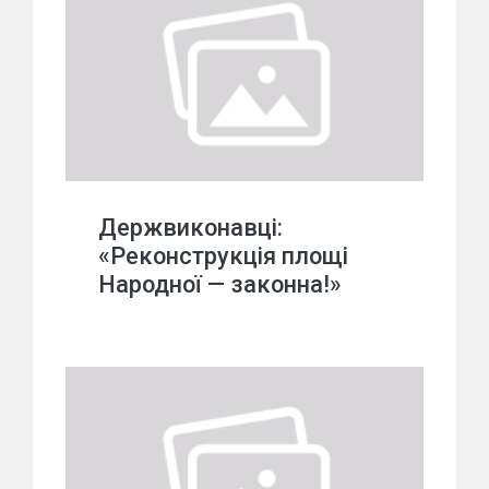
Держвиконавці:
«Реконструкція площі
Народної — законна!»