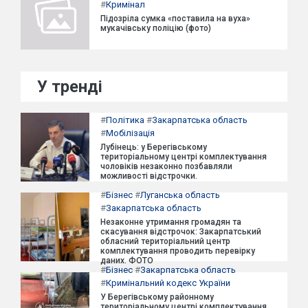
#
Кримінал
Підозріла сумка «поставила на вуха»
мукачівську поліцію (фото)
У тренді
#
Політика
#
Закарпатська область
#
Мобілізація
Лубінець: у Берегівському
територіальному центрі комплектування
чоловіків незаконно позбавляли
можливості відстрочки.
#
Бізнес
#
Луганська область
#
Закарпатська область
Незаконне утримання громадян та
скасування відстрочок: Закарпатський
обласний територіальний центр
комплектування проводить перевірку
даних. ФОТО
#
Бізнес
#
Закарпатська область
#
Кримінальний кодекс України
У Берегівському районному
територіальному центрі комплектування