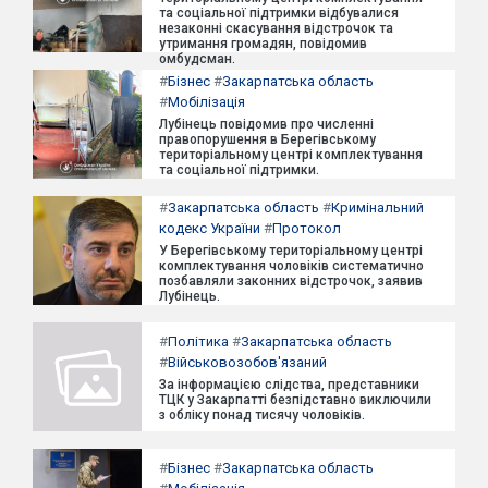
та соціальної підтримки відбувалися
незаконні скасування відстрочок та
утримання громадян, повідомив
омбудсман.
#
Бізнес
#
Закарпатська область
#
Мобілізація
Лубінець повідомив про численні
правопорушення в Берегівському
територіальному центрі комплектування
та соціальної підтримки.
#
Закарпатська область
#
Кримінальний
кодекс України
#
Протокол
У Берегівському територіальному центрі
комплектування чоловіків систематично
позбавляли законних відстрочок, заявив
Лубінець.
#
Політика
#
Закарпатська область
#
Військовозобов'язаний
За інформацією слідства, представники
ТЦК у Закарпатті безпідставно виключили
з обліку понад тисячу чоловіків.
#
Бізнес
#
Закарпатська область