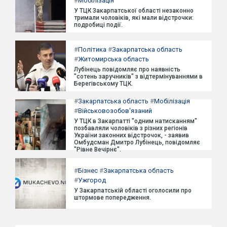
#
Мобілізація
У ТЦК Закарпатської області незаконно
тримали чоловіків, які мали відстрочки:
подробиці події.
#
Політика
#
Закарпатська область
#
Житомирська область
Лубінець повідомляє про наявність
"сотень заручників" з відтермінуваннями в
Берегівському ТЦК.
#
Закарпатська область
#
Мобілізація
#
Військовозобов'язаний
У ТЦК в Закарпатті "одним натисканням"
позбавляли чоловіків з різних регіонів
України законних відстрочок, - заявив
Омбудсман Дмитро Лубінець, повідомляє
"Рівне Вечірнє".
#
Бізнес
#
Закарпатська область
#
Ужгород
У Закарпатській області оголосили про
штормове попередження.