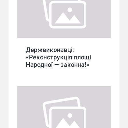
Держвиконавці:
«Реконструкція площі
Народної — законна!»