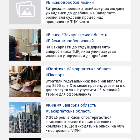
#
Військовозобов'язаний
Затримали чоловіка, який закував людину
у кайданки до драбини: на Закарпатті
розпочали судовий процес над
працівником ТЦК. Фото.
#
Бізнес
#
Закарпатська область
#
Військовозобов'язаний
На Закарпатті до суду відправлять
співробітника ТЦК, який уночі закував
чоловіка у наручники до драбини.
#
Політика
#
Закарпатська область
#
Паспорт
Втратили годувальника: пенсійні виплати
від 2595 грн. Хто може претендувати на цю
допомогу та як не упустити 12-місячний
термін для оформлення?
#
Київ
#
Львівська область
#
Закарпатська область
У 2026 році в Києві спостерігається
зниження кількості нових житлових
комплексів, що виходять на ринок, на 40%
- повідомляє "ЛУН".