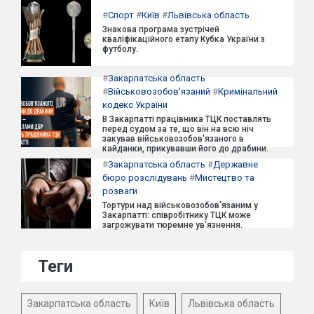
#
Спорт
#
Київ
#
Львівська область
Знакова програма зустрічей
кваліфікаційного етапу Кубка України з
футболу.
#
Закарпатська область
#
Військовозобов'язаний
#
Кримінальний
кодекс України
В Закарпатті працівника ТЦК поставлять
перед судом за те, що він на всю ніч
закував військовозобов'язаного в
кайданки, прикувавши його до драбини.
#
Закарпатська область
#
Державне
бюро розслідувань
#
Мистецтво та
розваги
Тортури над військовозобов'язаним у
Закарпатті: співробітнику ТЦК може
загрожувати тюремне ув'язнення.
Теги
Закарпатська область
Київ
Львівська область