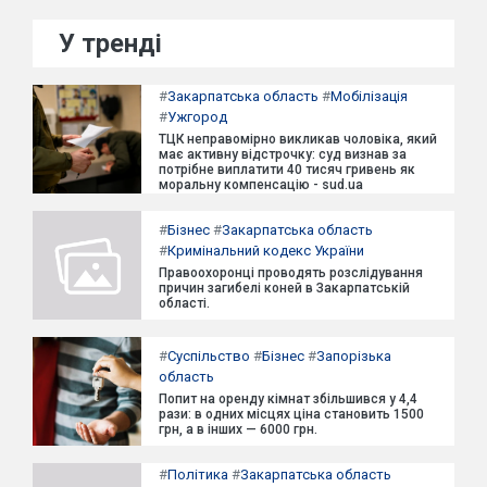
У тренді
#
Закарпатська область
#
Мобілізація
#
Ужгород
ТЦК неправомірно викликав чоловіка, який
має активну відстрочку: суд визнав за
потрібне виплатити 40 тисяч гривень як
моральну компенсацію - sud.ua
#
Бізнес
#
Закарпатська область
#
Кримінальний кодекс України
Правоохоронці проводять розслідування
причин загибелі коней в Закарпатській
області.
#
Суспільство
#
Бізнес
#
Запорізька
область
Попит на оренду кімнат збільшився у 4,4
рази: в одних місцях ціна становить 1500
грн, а в інших — 6000 грн.
#
Політика
#
Закарпатська область