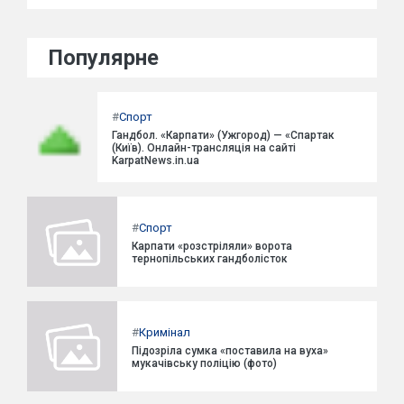
Популярне
#
Спорт
Гандбол. «Карпати» (Ужгород) — «Спартак
(Київ). Онлайн-трансляція на сайті
KarpatNews.in.ua
#
Спорт
Карпати «розстріляли» ворота
тернопільських гандболісток
#
Кримінал
Підозріла сумка «поставила на вуха»
мукачівську поліцію (фото)