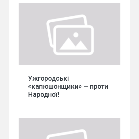
Ужгородські
«капюшонщики» — проти
Народної!