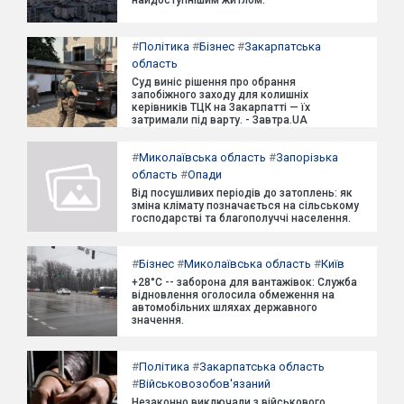
найдоступнішим житлом.
#
Політика
#
Бізнес
#
Закарпатська
область
Суд виніс рішення про обрання
запобіжного заходу для колишніх
керівників ТЦК на Закарпатті — їх
затримали під варту. - Завтра.UA
#
Миколаївська область
#
Запорізька
область
#
Опади
Від посушливих періодів до затоплень: як
зміна клімату позначається на сільському
господарстві та благополуччі населення.
#
Бізнес
#
Миколаївська область
#
Київ
+28°C -- заборона для вантажівок: Служба
відновлення оголосила обмеження на
автомобільних шляхах державного
значення.
#
Політика
#
Закарпатська область
#
Військовозобов'язаний
Незаконно виключали з військового