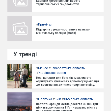
Карпати «розстріляли» ворота
тернопільських гандболісток
#
Кримінал
Підозріла сумка «поставила на вуха»
мукачівську поліцію (фото)
У тренді
#
Бізнес
#
Закарпатська область
#
Українська гривня
Нові виплати для батьків: можливість
отримувати фінансову допомогу щомісяця
до досягнення дитиною трирічного віку.
#
Політика
#
Київ
#
Львівська область
Вартість оренди житла досягла 30 000 грн:
ціни підскочили на 11% -- вказано міста з