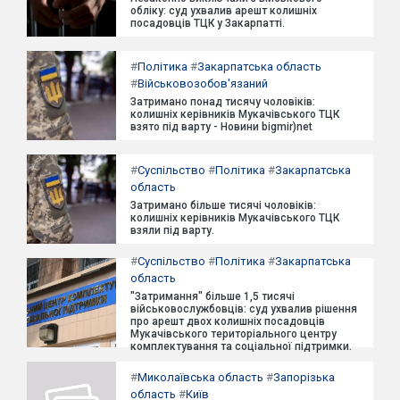
обліку: суд ухвалив арешт колишніх
посадовців ТЦК у Закарпатті.
#
Політика
#
Закарпатська область
#
Військовозобов'язаний
Затримано понад тисячу чоловіків:
колишніх керівників Мукачівського ТЦК
взято під варту - Новини bigmir)net
#
Суспільство
#
Політика
#
Закарпатська
область
Затримано більше тисячі чоловіків:
колишніх керівників Мукачівського ТЦК
взяли під варту.
#
Суспільство
#
Політика
#
Закарпатська
область
"Затримання" більше 1,5 тисячі
військовослужбовців: суд ухвалив рішення
про арешт двох колишніх посадовців
Мукачівського територіального центру
комплектування та соціальної підтримки.
#
Миколаївська область
#
Запорізька
область
#
Київ