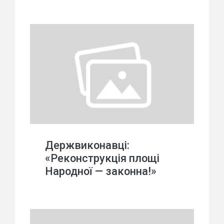
Держвиконавці:
«Реконструкція площі
Народної — законна!»