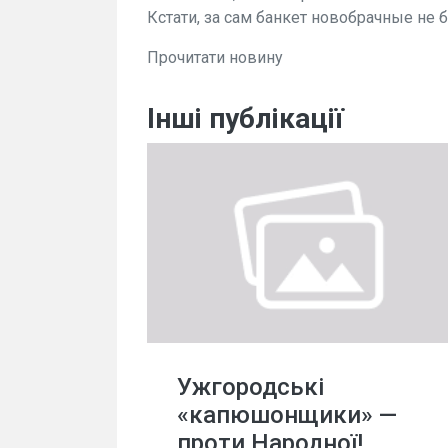
Кстати, за сам банкет новобрачные не б
Прочитати новину
Інші публікації
Ужгородські
«капюшонщики» —
проти Народної!