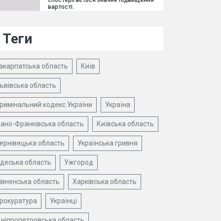
спостерігається значне підвищення
вартості.
Теги
акарпатська область
Київ
ьвівська область
римінальний кодекс України
Україна
вано-Франківська область
Київська область
ернівецька область
Українська гривня
деська область
Ужгород
івненська область
Харківська область
рокуратура
Українці
ніпропетровська область