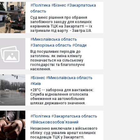
#
Політика
#
Бізнес
#
Закарпатська
область
Суд виніс рішення про обрання
запобіжного заходу для колишніх
керівників ТЦК на Закарпатті — їх
затримали під варту. - Завтра.UA
#
Миколаївська область
#
Запорізька область
#
Опади
Від посушливих періодів до
затоплень: як зміна клімату
позначається на сільському
господарстві та благополуччі
населення.
#
Бізнес
#
Миколаївська область
#
Київ
+28°C -- заборона для вантажівок:
Служба відновлення оголосила
обмеження на автомобільних
шляхах державного значення.
#
Політика
#
Закарпатська область
#
Військовозобов'язаний
Незаконно виключали з військового
обліку: суд ухвалив арешт колишніх
посадовців ТЦК у Закарпатті.