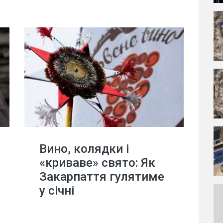
Вино, колядки і
«криваве» свято: Як
Закарпаття гулятиме
у січні