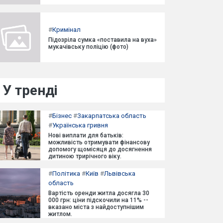
#
Кримінал
Підозріла сумка «поставила на вуха»
мукачівську поліцію (фото)
У тренді
#
Бізнес
#
Закарпатська область
#
Українська гривня
Нові виплати для батьків:
можливість отримувати фінансову
допомогу щомісяця до досягнення
дитиною трирічного віку.
#
Політика
#
Київ
#
Львівська
область
Вартість оренди житла досягла 30
000 грн: ціни підскочили на 11% --
вказано міста з найдоступнішим
житлом.