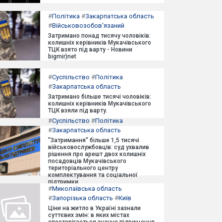
#
Політика
#
Закарпатська область
#
Військовозобов'язаний
Затримано понад тисячу чоловіків:
колишніх керівників Мукачівського
ТЦК взято під варту - Новини
bigmir)net
#
Суспільство
#
Політика
#
Закарпатська область
Затримано більше тисячі чоловіків:
колишніх керівників Мукачівського
ТЦК взяли під варту.
#
Суспільство
#
Політика
#
Закарпатська область
"Затримання" більше 1,5 тисячі
військовослужбовців: суд ухвалив
рішення про арешт двох колишніх
посадовців Мукачівського
територіального центру
комплектування та соціальної
підтримки.
#
Миколаївська область
#
Запорізька область
#
Київ
Ціни на житло в Україні зазнали
суттєвих змін: в яких містах