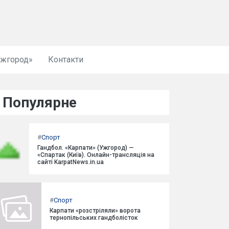
Ужгород»
Контакти
Популярне
#
Спорт
Гандбол. «Карпати» (Ужгород) —
«Спартак (Київ). Онлайн-трансляція на
сайті KarpatNews.in.ua
#
Спорт
Карпати «розстріляли» ворота
тернопільських гандболісток