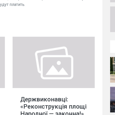
удут платить.
Держвиконавці:
«Реконструкція площі
Народної — законна!»