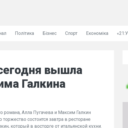
нал
Політика
Бізнес
Спорт
Економіка
«21:
 сегодня вышла
има Галкина
го романа, Алла Пугачева и Максим Галкин
 торжество состоится завтра в ресторане
кин, который в восторге от итальянской кухни.