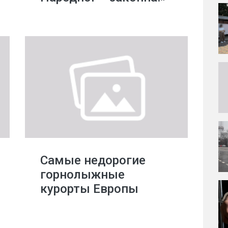
Самые недорогие
горнолыжные
курорты Европы