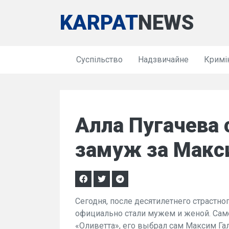
KARPAT
NEWS
Суспільство
Надзвичайне
Кримі
Алла Пугачева
замуж за Макс
Сегодня, после десятилетнего страстно
официально стали мужем и женой. Само
«Оливетта», его выбрал сам Максим Гал