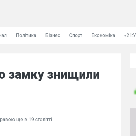
нал
Політика
Бізнес
Спорт
Економіка
«21:
го замку знищили
авою ще в 19 столітті