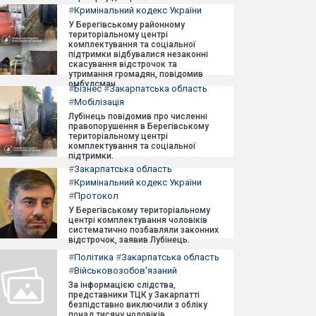
#
Кримінальний кодекс України
У Берегівському районному
територіальному центрі
комплектування та соціальної
підтримки відбувалися незаконні
скасування відстрочок та
утримання громадян, повідомив
омбудсман.
#
Бізнес
#
Закарпатська область
#
Мобілізація
Лубінець повідомив про численні
правопорушення в Берегівському
територіальному центрі
комплектування та соціальної
підтримки.
#
Закарпатська область
#
Кримінальний кодекс України
#
Протокол
У Берегівському територіальному
центрі комплектування чоловіків
систематично позбавляли законних
відстрочок, заявив Лубінець.
#
Політика
#
Закарпатська область
#
Військовозобов'язаний
За інформацією слідства,
представники ТЦК у Закарпатті
безпідставно виключили з обліку
понад тисячу чоловіків.