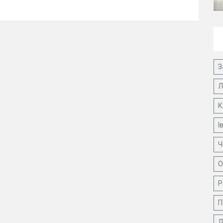
З
Л
К
І
Ч
О
Р
П
Д