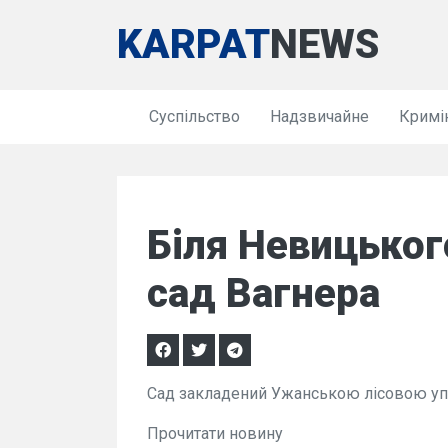
KARPAT
NEWS
Суспільство
Надзвичайне
Кримі
Біля Невицько
сад Вагнера
Сад закладений Ужанською лісовою упр
Прочитати новину