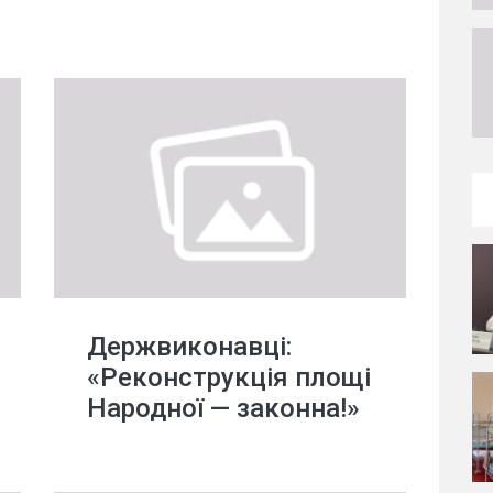
Держвиконавці:
«Реконструкція площі
Народної — законна!»