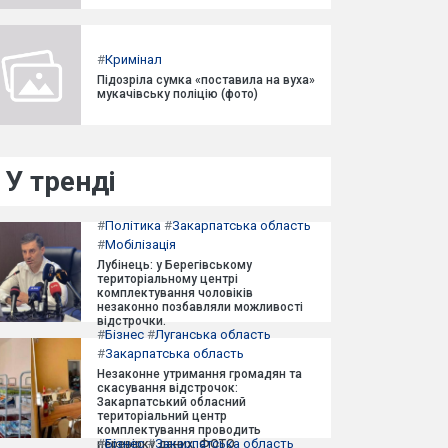
#
Кримінал
Підозріла сумка «поставила на вуха»
мукачівську поліцію (фото)
У тренді
#
Політика
#
Закарпатська область
#
Мобілізація
Лубінець: у Берегівському
територіальному центрі
комплектування чоловіків
незаконно позбавляли можливості
відстрочки.
#
Бізнес
#
Луганська область
#
Закарпатська область
Незаконне утримання громадян та
скасування відстрочок:
Закарпатський обласний
територіальний центр
комплектування проводить
#
Бізнес
#
Закарпатська область
перевірку даних. ФОТО