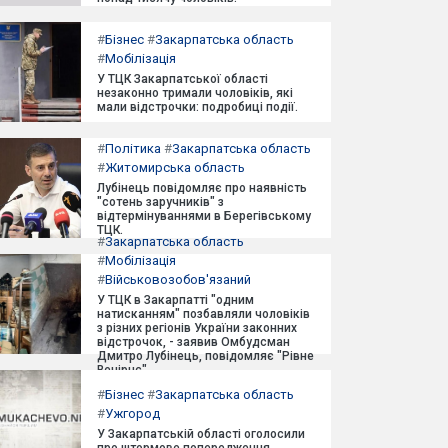
#
Бізнес
#
Закарпатська область
#
Мобілізація
У ТЦК Закарпатської області
незаконно тримали чоловіків, які
мали відстрочки: подробиці події.
#
Політика
#
Закарпатська область
#
Житомирська область
Лубінець повідомляє про наявність
"сотень заручників" з
відтермінуваннями в Берегівському
ТЦК.
#
Закарпатська область
#
Мобілізація
#
Військовозобов'язаний
У ТЦК в Закарпатті "одним
натисканням" позбавляли чоловіків
з різних регіонів України законних
відстрочок, - заявив Омбудсман
Дмитро Лубінець, повідомляє "Рівне
Вечірнє".
#
Бізнес
#
Закарпатська область
#
Ужгород
У Закарпатській області оголосили