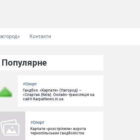
Ужгород»
Контакти
Популярне
#
Спорт
Гандбол. «Карпати» (Ужгород) —
«Спартак (Київ). Онлайн-трансляція на
сайті KarpatNews.in.ua
#
Спорт
Карпати «розстріляли» ворота
тернопільських гандболісток