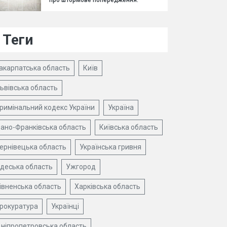
про штормове попередження.
Теги
акарпатська область
Київ
ьвівська область
римінальний кодекс України
Україна
вано-Франківська область
Київська область
ернівецька область
Українська гривня
деська область
Ужгород
івненська область
Харківська область
рокуратура
Українці
ніпропетровська область