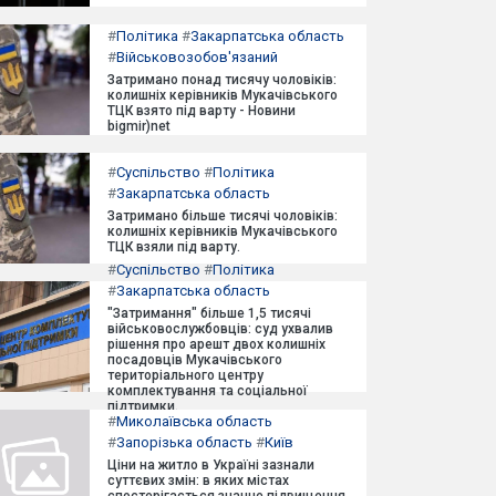
#
Політика
#
Закарпатська область
#
Військовозобов'язаний
Затримано понад тисячу чоловіків:
колишніх керівників Мукачівського
ТЦК взято під варту - Новини
bigmir)net
#
Суспільство
#
Політика
#
Закарпатська область
Затримано більше тисячі чоловіків:
колишніх керівників Мукачівського
ТЦК взяли під варту.
#
Суспільство
#
Політика
#
Закарпатська область
"Затримання" більше 1,5 тисячі
військовослужбовців: суд ухвалив
рішення про арешт двох колишніх
посадовців Мукачівського
територіального центру
комплектування та соціальної
підтримки.
#
Миколаївська область
#
Запорізька область
#
Київ
Ціни на житло в Україні зазнали
суттєвих змін: в яких містах