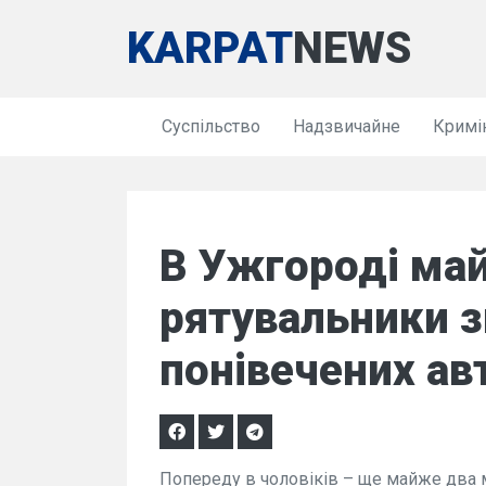
KARPAT
NEWS
Суспільство
Надзвичайне
Кримі
В Ужгороді май
рятувальники з
понівечених авт
Попереду в чоловіків – ще майже два м