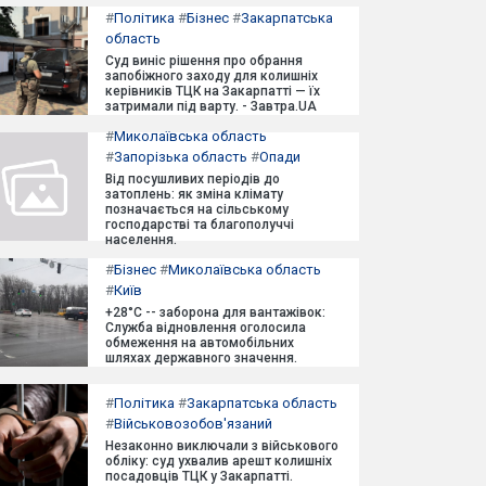
#
Політика
#
Бізнес
#
Закарпатська
область
Суд виніс рішення про обрання
запобіжного заходу для колишніх
керівників ТЦК на Закарпатті — їх
затримали під варту. - Завтра.UA
#
Миколаївська область
#
Запорізька область
#
Опади
Від посушливих періодів до
затоплень: як зміна клімату
позначається на сільському
господарстві та благополуччі
населення.
#
Бізнес
#
Миколаївська область
#
Київ
+28°C -- заборона для вантажівок:
Служба відновлення оголосила
обмеження на автомобільних
шляхах державного значення.
#
Політика
#
Закарпатська область
#
Військовозобов'язаний
Незаконно виключали з військового
обліку: суд ухвалив арешт колишніх
посадовців ТЦК у Закарпатті.