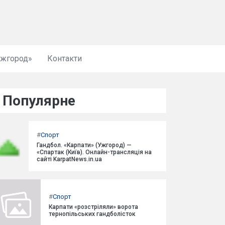
Ужгород»
Контакти
Популярне
#
Спорт
Гандбол. «Карпати» (Ужгород) —
«Спартак (Київ). Онлайн-трансляція на
сайті KarpatNews.in.ua
#
Спорт
Карпати «розстріляли» ворота
тернопільських гандболісток