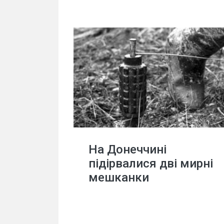
На Донеччині
підірвалися дві мирні
мешканки