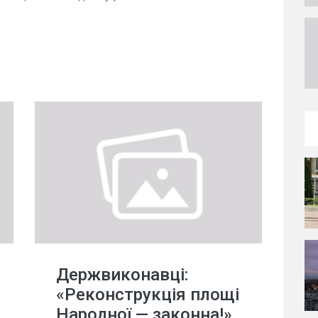
Держвиконавці:
«Реконструкція площі
Народної — законна!»