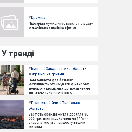
#
Кримінал
Підозріла сумка «поставила на вуха»
мукачівську поліцію (фото)
У тренді
#
Бізнес
#
Закарпатська область
#
Українська гривня
Нові виплати для батьків:
можливість отримувати фінансову
допомогу щомісяця до досягнення
дитиною трирічного віку.
#
Політика
#
Київ
#
Львівська
область
Вартість оренди житла досягла 30
000 грн: ціни підскочили на 11% --
вказано міста з найдоступнішим
житлом.