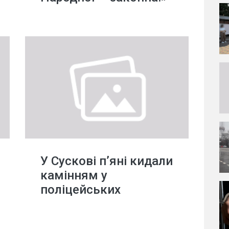
У Сускові п’яні кидали
камінням у
поліцейських