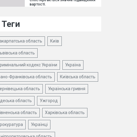
спостерігається значне підвищення
вартості.
Теги
акарпатська область
Київ
ьвівська область
римінальний кодекс України
Україна
вано-Франківська область
Київська область
ернівецька область
Українська гривня
деська область
Ужгород
івненська область
Харківська область
рокуратура
Українці
ніпропетровська область