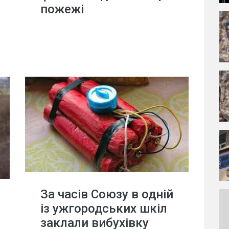
пожежі
За часів Союзу в одній
із ужгородських шкіл
заклали вибухівку