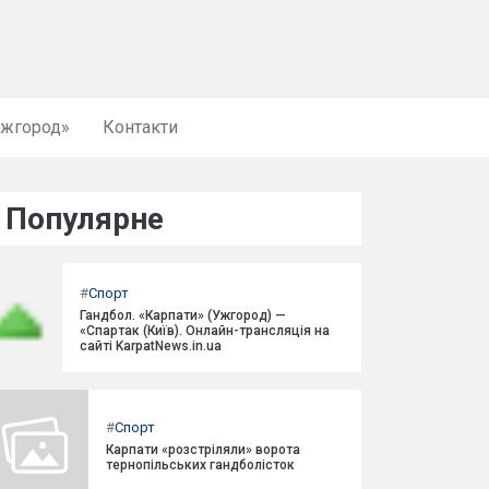
Ужгород»
Контакти
Популярне
#
Спорт
Гандбол. «Карпати» (Ужгород) —
«Спартак (Київ). Онлайн-трансляція на
сайті KarpatNews.in.ua
#
Спорт
Карпати «розстріляли» ворота
тернопільських гандболісток