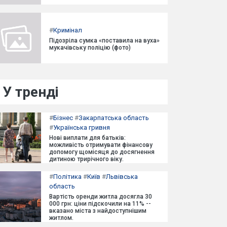
#
Кримінал
Підозріла сумка «поставила на вуха»
мукачівську поліцію (фото)
У тренді
#
Бізнес
#
Закарпатська область
#
Українська гривня
Нові виплати для батьків:
можливість отримувати фінансову
допомогу щомісяця до досягнення
дитиною трирічного віку.
#
Політика
#
Київ
#
Львівська
область
Вартість оренди житла досягла 30
000 грн: ціни підскочили на 11% --
вказано міста з найдоступнішим
житлом.