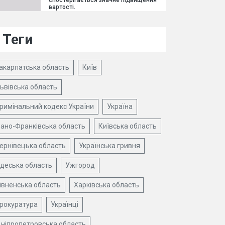
спостерігається значне підвищення
вартості.
Теги
акарпатська область
Київ
ьвівська область
римінальний кодекс України
Україна
вано-Франківська область
Київська область
ернівецька область
Українська гривня
деська область
Ужгород
івненська область
Харківська область
рокуратура
Українці
ніпропетровська область