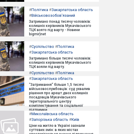
#
Політика
#
Закарпатська область
#
Військовозобов'язаний
Затримано понад тисячу чоловіків:
колишніх керівників Мукачівського
ТЦК взято під варту - Новини
bigmir)net
#
Суспільство
#
Політика
#
Закарпатська область
Затримано більше тисячі чоловіків:
колишніх керівників Мукачівського
ТЦК взяли під варту.
#
Суспільство
#
Політика
#
Закарпатська область
"Затримання" більше 1,5 тисячі
військовослужбовців: суд ухвалив
рішення про арешт двох колишніх
посадовців Мукачівського
територіального центру
комплектування та соціальної
підтримки.
#
Миколаївська область
#
Запорізька область
#
Київ
Ціни на житло в Україні зазнали
суттєвих змін: в яких містах