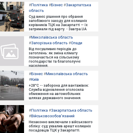
#
Політика
#
Бізнес
#
Закарпатська
область
Суд виніс рішення про обрання
запобіжного заходу для колишніх
керівників ТЦК на Закарпатті — їх
затримали під варту. - Завтра.UA
#
Миколаївська область
#
Запорізька область
#
Опади
Від посушливих періодів до
затоплень: як зміна клімату
позначається на сільському
господарстві та благополуччі
населення.
#
Бізнес
#
Миколаївська область
#
Київ
+28°C -- заборона для вантажівок:
Служба відновлення оголосила
обмеження на автомобільних
шляхах державного значення.
#
Політика
#
Закарпатська область
#
Військовозобов'язаний
Незаконно виключали з військового
обліку: суд ухвалив арешт колишніх
посадовців ТЦК у Закарпатті.